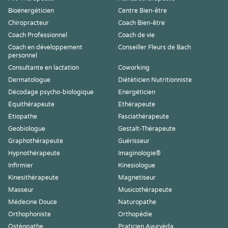
Bioénergéticien
Centre Bien-être
Chiropracteur
Coach Bien-être
Coach Professionnel
Coach de vie
Coach en développement
Conseiller Fleurs de Bach
personnel
Consultante en lactation
Coworking
Dermatologue
Diététicien Nutritionniste
Décodage psycho-biologique
Energéticien
Equithérapeute
Ethérapeute
Etiopathe
Fasciathérapeute
Geobiologue
Gestalt-Thérapeute
Graphothérapeute
Guérisseur
Hypnothérapeute
Imaginologie®
Infirmier
Kinesiologue
Kinesithérapeute
Magnetiseur
Masseur
Musicothérapeute
Médecine Douce
Naturopathe
Orthophoniste
Orthopédie
Ostéopathe
Praticien Ayurvéda