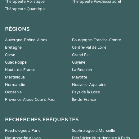
Thérapeute Holistique
Thérapeute Psychocorporel
Thérapeute Quantique
RÉGIONS
Auvergne-Rhône-Alpes
Bourgogne-Franche-Comté
Bretagne
Centre-Val de Loire
Corse
Grand Est
Guadeloupe
Guyane
Hauts-de-France
La Réunion
Martinique
Mayotte
Normandie
Nouvelle-Aquitaine
Occitanie
Pays de la Loire
Provence-Alpes-Côte d'Azur
Île-de-France
RECHERCHES FRÉQUENTES
Psychologue à Paris
Sophrologue à Marseille
Naturopathe à Lyon
Diététicien Nutritionniste à Paris