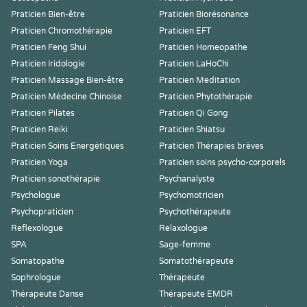
Praticien Bien-être
Praticien Biorésonance
Praticien Chromothérapie
Praticien EFT
Praticien Feng Shui
Praticien Homeopathe
Praticien Iridologie
Praticien LaHoChi
Praticien Massage Bien-être
Praticien Meditation
Praticien Médecine Chinoise
Praticien Phytothérapie
Praticien Pilates
Praticien Qi Gong
Praticien Reiki
Praticien Shiatsu
Praticien Soins Energétiques
Praticien Thérapies brèves
Praticien Yoga
Praticien soins psycho-corporels
Praticien sonothérapie
Psychanalyste
Psychologue
Psychomotricien
Psychopraticien
Psychothérapeute
Reflexologue
Relaxologue
SPA
Sage-femme
Somatopathe
Somatothérapeute
Sophrologue
Thérapeute
Thérapeute Danse
Thérapeute EMDR