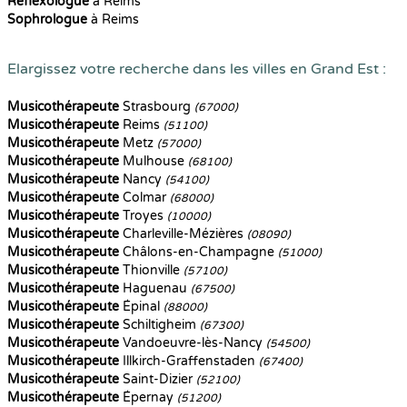
Reflexologue
à Reims
Sophrologue
à Reims
Elargissez votre recherche dans les villes en Grand Est :
Musicothérapeute
Strasbourg
(67000)
Musicothérapeute
Reims
(51100)
Musicothérapeute
Metz
(57000)
Musicothérapeute
Mulhouse
(68100)
Musicothérapeute
Nancy
(54100)
Musicothérapeute
Colmar
(68000)
Musicothérapeute
Troyes
(10000)
Musicothérapeute
Charleville-Mézières
(08090)
Musicothérapeute
Châlons-en-Champagne
(51000)
Musicothérapeute
Thionville
(57100)
Musicothérapeute
Haguenau
(67500)
Musicothérapeute
Épinal
(88000)
Musicothérapeute
Schiltigheim
(67300)
Musicothérapeute
Vandoeuvre-lès-Nancy
(54500)
Musicothérapeute
Illkirch-Graffenstaden
(67400)
Musicothérapeute
Saint-Dizier
(52100)
Musicothérapeute
Épernay
(51200)