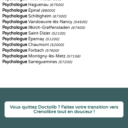
Psychologue
Haguenau
(67500)
Psychologue
Épinal
(88000)
Psychologue
Schiltigheim
(67300)
Psychologue
Vandoeuvre-lès-Nancy
(54500)
Psychologue
Illkirch-Graffenstaden
(67400)
Psychologue
Saint-Dizier
(52100)
Psychologue
Épernay
(51200)
Psychologue
Chaumont
(52000)
Psychologue
Forbach
(57600)
Psychologue
Montigny-lès-Metz
(57158)
Psychologue
Sarreguemines
(57200)
Vous quittez Doctolib ? Faites votre transition vers
Crenolibre tout en douceur !