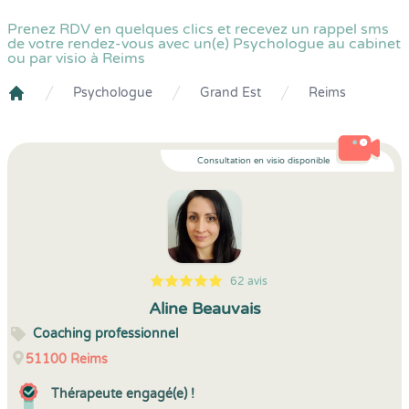
Prenez RDV en quelques clics et recevez un rappel sms
de votre rendez-vous avec un(e) Psychologue au cabinet
ou par visio à Reims
Psychologue
Grand Est
Reims
Crenolibre
Consultation en visio disponible
62 avis
5
1
5
62
Aline Beauvais
Coaching professionnel
51100
Reims
Thérapeute engagé(e) !