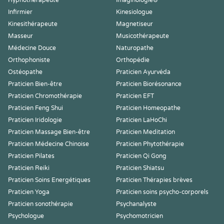
Hypnothérapeute
Imaginologie®
Infirmier
Kinesiologue
Kinesithérapeute
Magnetiseur
Masseur
Musicothérapeute
Médecine Douce
Naturopathe
Orthophoniste
Orthopédie
Ostéopathe
Praticien Ayurvéda
Praticien Bien-être
Praticien Biorésonance
Praticien Chromothérapie
Praticien EFT
Praticien Feng Shui
Praticien Homeopathe
Praticien Iridologie
Praticien LaHoChi
Praticien Massage Bien-être
Praticien Meditation
Praticien Médecine Chinoise
Praticien Phytothérapie
Praticien Pilates
Praticien Qi Gong
Praticien Reiki
Praticien Shiatsu
Praticien Soins Energétiques
Praticien Thérapies brèves
Praticien Yoga
Praticien soins psycho-corporels
Praticien sonothérapie
Psychanalyste
Psychologue
Psychomotricien