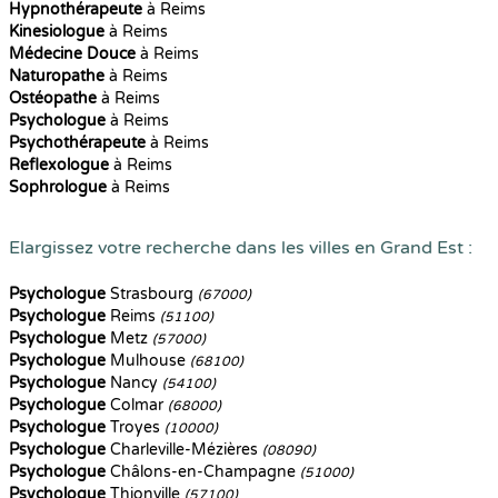
Hypnothérapeute
à Reims
Kinesiologue
à Reims
Médecine Douce
à Reims
Naturopathe
à Reims
Ostéopathe
à Reims
Psychologue
à Reims
Psychothérapeute
à Reims
Reflexologue
à Reims
Sophrologue
à Reims
Elargissez votre recherche dans les villes en Grand Est :
Psychologue
Strasbourg
(67000)
Psychologue
Reims
(51100)
Psychologue
Metz
(57000)
Psychologue
Mulhouse
(68100)
Psychologue
Nancy
(54100)
Psychologue
Colmar
(68000)
Psychologue
Troyes
(10000)
Psychologue
Charleville-Mézières
(08090)
Psychologue
Châlons-en-Champagne
(51000)
Psychologue
Thionville
(57100)