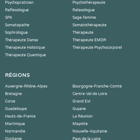
Psychopraticien
Psychothérapeute
Reflexologue
Relaxologue
SPA
Sage-femme
Somatopathe
Somatothérapeute
Sophrologue
Thérapeute
Thérapeute Danse
Thérapeute EMDR
Thérapeute Holistique
Thérapeute Psychocorporel
Thérapeute Quantique
RÉGIONS
Auvergne-Rhône-Alpes
Bourgogne-Franche-Comté
Bretagne
Centre-Val de Loire
Corse
Grand Est
Guadeloupe
Guyane
Hauts-de-France
La Réunion
Martinique
Mayotte
Normandie
Nouvelle-Aquitaine
Occitanie
Pays de la Loire