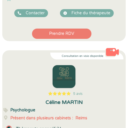
Contacter
Fiche du thérapeute
Prendre RDV
Consultation en visio disponible
5 avis
5
1
5
5
Céline MARTIN
Psychologue
Présent dans plusieurs cabinets :
Reims