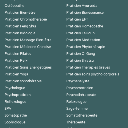
Ostéopathe
Praticien Ayurvéda
Praticien Bien-être
Praticien Biorésonance
Praticien Chromothérapie
Praticien EFT
Praticien Feng Shui
Praticien Homeopathe
Praticien Iridologie
Praticien LaHoChi
Praticien Massage Bien-être
Praticien Meditation
Praticien Médecine Chinoise
Praticien Phytothérapie
Praticien Pilates
Praticien Qi Gong
Praticien Reiki
Praticien Shiatsu
Praticien Soins Energétiques
Praticien Thérapies brèves
Praticien Yoga
Praticien soins psycho-corporels
Praticien sonothérapie
Psychanalyste
Psychologue
Psychomotricien
Psychopraticien
Psychothérapeute
Reflexologue
Relaxologue
SPA
Sage-femme
Somatopathe
Somatothérapeute
Sophrologue
Thérapeute