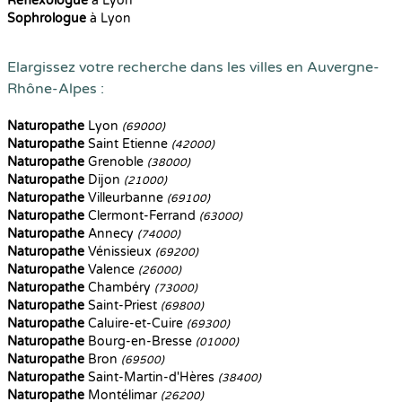
Reflexologue
à Lyon
Sophrologue
à Lyon
Elargissez votre recherche dans les villes en Auvergne-
Rhône-Alpes :
Naturopathe
Lyon
(69000)
Naturopathe
Saint Etienne
(42000)
Naturopathe
Grenoble
(38000)
Naturopathe
Dijon
(21000)
Naturopathe
Villeurbanne
(69100)
Naturopathe
Clermont-Ferrand
(63000)
Naturopathe
Annecy
(74000)
Naturopathe
Vénissieux
(69200)
Naturopathe
Valence
(26000)
Naturopathe
Chambéry
(73000)
Naturopathe
Saint-Priest
(69800)
Naturopathe
Caluire-et-Cuire
(69300)
Naturopathe
Bourg-en-Bresse
(01000)
Naturopathe
Bron
(69500)
Naturopathe
Saint-Martin-d'Hères
(38400)
Naturopathe
Montélimar
(26200)