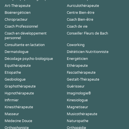
Art-Thérapeute
Auriculothérapeute
Bioénergéticien
Centre Bien-être
Chiropracteur
Coach Bien-être
Coach Professionnel
Coach de vie
Coach en développement
Conseiller Fleurs de Bach
personnel
Consultante en lactation
Coworking
Dermatologue
Diététicien Nutritionniste
Décodage psycho-biologique
Energéticien
Equithérapeute
Ethérapeute
Etiopathe
Fasciathérapeute
Geobiologue
Gestalt-Thérapeute
Graphothérapeute
Guérisseur
Hypnothérapeute
Imaginologie®
Infirmier
Kinesiologue
Kinesithérapeute
Magnetiseur
Masseur
Musicothérapeute
Médecine Douce
Naturopathe
Orthophoniste
Orthopédie