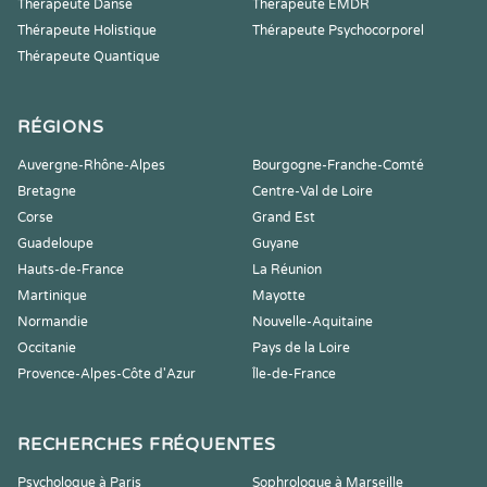
Thérapeute Danse
Thérapeute EMDR
Thérapeute Holistique
Thérapeute Psychocorporel
Thérapeute Quantique
RÉGIONS
Auvergne-Rhône-Alpes
Bourgogne-Franche-Comté
Bretagne
Centre-Val de Loire
Corse
Grand Est
Guadeloupe
Guyane
Hauts-de-France
La Réunion
Martinique
Mayotte
Normandie
Nouvelle-Aquitaine
Occitanie
Pays de la Loire
Provence-Alpes-Côte d'Azur
Île-de-France
RECHERCHES FRÉQUENTES
Psychologue à Paris
Sophrologue à Marseille