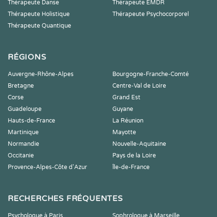
Thérapeute Danse
Thérapeute EMDR
Thérapeute Holistique
Thérapeute Psychocorporel
Thérapeute Quantique
RÉGIONS
Auvergne-Rhône-Alpes
Bourgogne-Franche-Comté
Bretagne
Centre-Val de Loire
Corse
Grand Est
Guadeloupe
Guyane
Hauts-de-France
La Réunion
Martinique
Mayotte
Normandie
Nouvelle-Aquitaine
Occitanie
Pays de la Loire
Provence-Alpes-Côte d'Azur
Île-de-France
RECHERCHES FRÉQUENTES
Psychologue à Paris
Sophrologue à Marseille