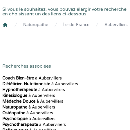
Si vous le souhaitez, vous pouvez élargir votre recherche
en choisissant un des liens ci-dessous.
Naturopathe
Île-de-France
Aubervilliers
Crenolibre
Recherches associées
Coach Bien-être
à Aubervilliers
Diététicien Nutritionniste
à Aubervilliers
Hypnothérapeute
à Aubervilliers
Kinesiologue
à Aubervilliers
Médecine Douce
à Aubervilliers
Naturopathe
à Aubervilliers
Ostéopathe
à Aubervilliers
Psychologue
à Aubervilliers
Psychothérapeute
à Aubervilliers