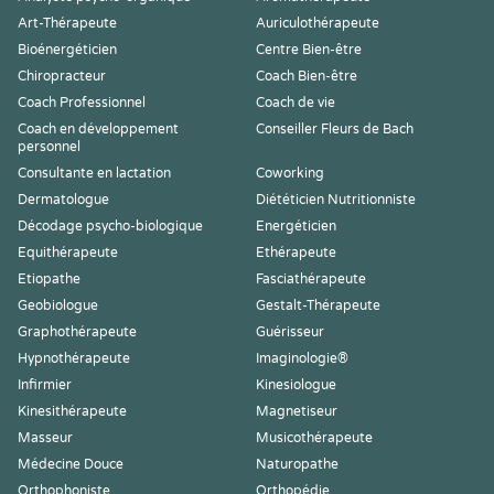
Art-Thérapeute
Auriculothérapeute
Bioénergéticien
Centre Bien-être
Chiropracteur
Coach Bien-être
Coach Professionnel
Coach de vie
Coach en développement
Conseiller Fleurs de Bach
personnel
Consultante en lactation
Coworking
Dermatologue
Diététicien Nutritionniste
Décodage psycho-biologique
Energéticien
Equithérapeute
Ethérapeute
Etiopathe
Fasciathérapeute
Geobiologue
Gestalt-Thérapeute
Graphothérapeute
Guérisseur
Hypnothérapeute
Imaginologie®
Infirmier
Kinesiologue
Kinesithérapeute
Magnetiseur
Masseur
Musicothérapeute
Médecine Douce
Naturopathe
Orthophoniste
Orthopédie