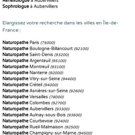
Reflexologue
à Aubervilliers
Sophrologue
à Aubervilliers
Elargissez votre recherche dans les villes en Île-de-
France :
Naturopathe
Paris
(75000)
Naturopathe
Boulogne-Billancourt
(92100)
Naturopathe
Saint-Denis
(93200)
Naturopathe
Argenteuil
(95100)
Naturopathe
Montreuil
(93100)
Naturopathe
Nanterre
(92000)
Naturopathe
Vitry-sur-Seine
(94400)
Naturopathe
Créteil
(94000)
Naturopathe
Asnières-sur-Seine
(92600)
Naturopathe
Versailles
(78000)
Naturopathe
Colombes
(92700)
Naturopathe
Aubervilliers
(93300)
Naturopathe
Aulnay-sous-Bois
(93600)
Naturopathe
Courbevoie
(92400)
Naturopathe
Rueil-Malmaison
(92500)
Naturopathe
Champigny-sur-Marne
(94500)