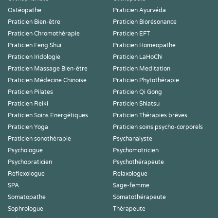
Ostéopathe
Praticien Ayurvéda
Praticien Bien-être
Praticien Biorésonance
Praticien Chromothérapie
Praticien EFT
Praticien Feng Shui
Praticien Homeopathe
Praticien Iridologie
Praticien LaHoChi
Praticien Massage Bien-être
Praticien Meditation
Praticien Médecine Chinoise
Praticien Phytothérapie
Praticien Pilates
Praticien Qi Gong
Praticien Reiki
Praticien Shiatsu
Praticien Soins Energétiques
Praticien Thérapies brèves
Praticien Yoga
Praticien soins psycho-corporels
Praticien sonothérapie
Psychanalyste
Psychologue
Psychomotricien
Psychopraticien
Psychothérapeute
Reflexologue
Relaxologue
SPA
Sage-femme
Somatopathe
Somatothérapeute
Sophrologue
Thérapeute