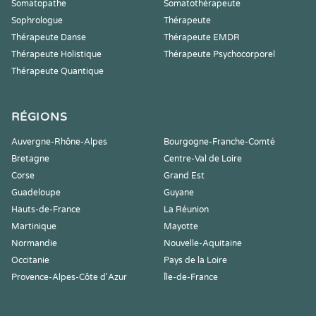
Somatopathe
Somatothérapeute
Sophrologue
Thérapeute
Thérapeute Danse
Thérapeute EMDR
Thérapeute Holistique
Thérapeute Psychocorporel
Thérapeute Quantique
RÉGIONS
Auvergne-Rhône-Alpes
Bourgogne-Franche-Comté
Bretagne
Centre-Val de Loire
Corse
Grand Est
Guadeloupe
Guyane
Hauts-de-France
La Réunion
Martinique
Mayotte
Normandie
Nouvelle-Aquitaine
Occitanie
Pays de la Loire
Provence-Alpes-Côte d'Azur
Île-de-France