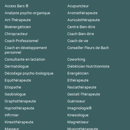
Access Bars ®
Acupuncteur
Analyste psycho-organique
Aromathérapeute
Art-Thérapeute
Auriculothérapeute
Bioénergéticien
Centre Bien-être
Chiropracteur
Coach Bien-être
Coach Professionnel
Coach de vie
Coach en développement
Conseiller Fleurs de Bach
personnel
Consultante en lactation
Coworking
Dermatologue
Diététicien Nutritionniste
Décodage psycho-biologique
Energéticien
Equithérapeute
Ethérapeute
Etiopathe
Fasciathérapeute
Geobiologue
Gestalt-Thérapeute
Graphothérapeute
Guérisseur
Hypnothérapeute
Imaginologie®
Infirmier
Kinesiologue
Kinesithérapeute
Magnetiseur
Masseur
Musicothérapeute