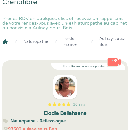
Crenolibre
Prenez RDV en quelques clics et recevez un rappel sms
de votre rendez-vous avec un(e) Naturopathe au cabinet
ou par visio à Aulnay-sous-Bois
Île-de-
Aulnay-sous-
Naturopathe
France
Bois
Crenolibre
Consultation en visio disponible
38 avis
5
1
5
38
Elodie Bellahsene
Naturopathe - Réflexologue
93600
Aulnay-sous-Bois