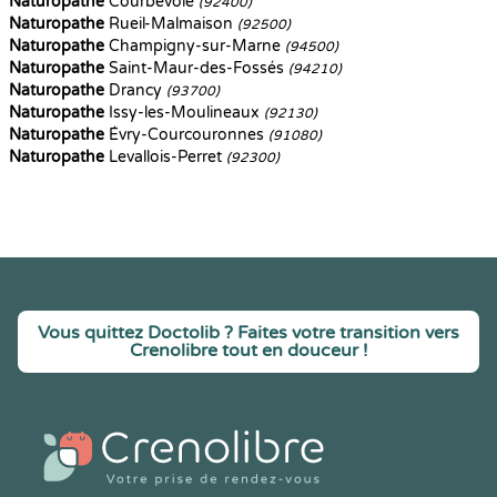
Naturopathe
Courbevoie
(92400)
Naturopathe
Rueil-Malmaison
(92500)
Naturopathe
Champigny-sur-Marne
(94500)
Naturopathe
Saint-Maur-des-Fossés
(94210)
Naturopathe
Drancy
(93700)
Naturopathe
Issy-les-Moulineaux
(92130)
Naturopathe
Évry-Courcouronnes
(91080)
Naturopathe
Levallois-Perret
(92300)
Vous quittez Doctolib ? Faites votre transition vers
Crenolibre tout en douceur !