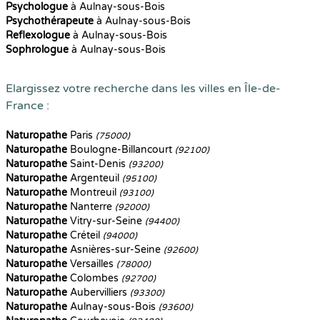
Psychologue
à Aulnay-sous-Bois
Psychothérapeute
à Aulnay-sous-Bois
Reflexologue
à Aulnay-sous-Bois
Sophrologue
à Aulnay-sous-Bois
Elargissez votre recherche dans les villes en Île-de-
France :
Naturopathe
Paris
(75000)
Naturopathe
Boulogne-Billancourt
(92100)
Naturopathe
Saint-Denis
(93200)
Naturopathe
Argenteuil
(95100)
Naturopathe
Montreuil
(93100)
Naturopathe
Nanterre
(92000)
Naturopathe
Vitry-sur-Seine
(94400)
Naturopathe
Créteil
(94000)
Naturopathe
Asnières-sur-Seine
(92600)
Naturopathe
Versailles
(78000)
Naturopathe
Colombes
(92700)
Naturopathe
Aubervilliers
(93300)
Naturopathe
Aulnay-sous-Bois
(93600)