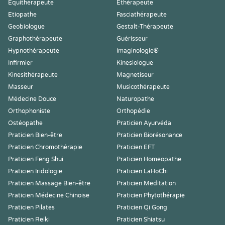
Equithérapeute
Ethérapeute
Etiopathe
Fasciathérapeute
Geobiologue
Gestalt-Thérapeute
Graphothérapeute
Guérisseur
Hypnothérapeute
Imaginologie®
Infirmier
Kinesiologue
Kinesithérapeute
Magnetiseur
Masseur
Musicothérapeute
Médecine Douce
Naturopathe
Orthophoniste
Orthopédie
Ostéopathe
Praticien Ayurvéda
Praticien Bien-être
Praticien Biorésonance
Praticien Chromothérapie
Praticien EFT
Praticien Feng Shui
Praticien Homeopathe
Praticien Iridologie
Praticien LaHoChi
Praticien Massage Bien-être
Praticien Meditation
Praticien Médecine Chinoise
Praticien Phytothérapie
Praticien Pilates
Praticien Qi Gong
Praticien Reiki
Praticien Shiatsu