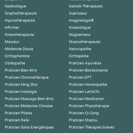
Geobiologue
Gestalt-Thérapeute
Graphothérapeute
Guérisseur
Hypnothérapeute
Imaginologie®
Infirmier
Kinesiologue
Kinesithérapeute
Magnetiseur
Masseur
Musicothérapeute
Médecine Douce
Naturopathe
Orthophoniste
Orthopédie
Ostéopathe
Praticien Ayurvéda
Praticien Bien-être
Praticien Biorésonance
Praticien Chromothérapie
Praticien EFT
Praticien Feng Shui
Praticien Homeopathe
Praticien Iridologie
Praticien LaHoChi
Praticien Massage Bien-être
Praticien Meditation
Praticien Médecine Chinoise
Praticien Phytothérapie
Praticien Pilates
Praticien Qi Gong
Praticien Reiki
Praticien Shiatsu
Praticien Soins Energétiques
Praticien Thérapies brèves