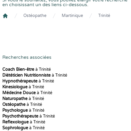
Si vous le souhaitez, vous pouvez élargir votre recherche
en choisissant un des liens ci-dessous.
Ostéopathe
Martinique
Trinité
Crenolibre
Recherches associées
Coach Bien-être
à Trinité
Diététicien Nutritionniste
à Trinité
Hypnothérapeute
à Trinité
Kinesiologue
à Trinité
Médecine Douce
à Trinité
Naturopathe
à Trinité
Ostéopathe
à Trinité
Psychologue
à Trinité
Psychothérapeute
à Trinité
Reflexologue
à Trinité
Sophrologue
à Trinité