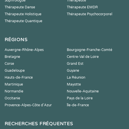
Sophrologue
Thérapeute
Thérapeute Danse
Thérapeute EMDR
Thérapeute Holistique
Thérapeute Psychocorporel
Thérapeute Quantique
RÉGIONS
Auvergne-Rhône-Alpes
Bourgogne-Franche-Comté
Bretagne
Centre-Val de Loire
Corse
Grand Est
Guadeloupe
Guyane
Hauts-de-France
La Réunion
Martinique
Mayotte
Normandie
Nouvelle-Aquitaine
Occitanie
Pays de la Loire
Provence-Alpes-Côte d'Azur
Île-de-France
RECHERCHES FRÉQUENTES