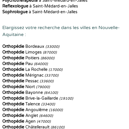
Psychothérapeute
à Saint-Médard-en-Jalles
Reflexologue
à Saint-Médard-en-Jalles
Sophrologue
à Saint-Médard-en-Jalles
Elargissez votre recherche dans les villes en Nouvelle-
Aquitaine :
Orthopédie
Bordeaux
(33000)
Orthopédie
Limoges
(87000)
Orthopédie
Poitiers
(86000)
Orthopédie
Pau
(64000)
Orthopédie
La Rochelle
(17000)
Orthopédie
Mérignac
(33700)
Orthopédie
Pessac
(33600)
Orthopédie
Niort
(79000)
Orthopédie
Bayonne
(64100)
Orthopédie
Brive-la-Gaillarde
(19100)
Orthopédie
Talence
(33400)
Orthopédie
Angoulême
(16000)
Orthopédie
Anglet
(64600)
Orthopédie
Agen
(47000)
Orthopédie
Châtellerault
(86100)