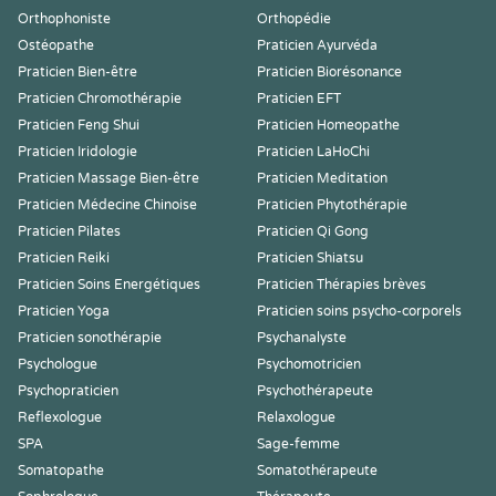
Orthophoniste
Orthopédie
Ostéopathe
Praticien Ayurvéda
Praticien Bien-être
Praticien Biorésonance
Praticien Chromothérapie
Praticien EFT
Praticien Feng Shui
Praticien Homeopathe
Praticien Iridologie
Praticien LaHoChi
Praticien Massage Bien-être
Praticien Meditation
Praticien Médecine Chinoise
Praticien Phytothérapie
Praticien Pilates
Praticien Qi Gong
Praticien Reiki
Praticien Shiatsu
Praticien Soins Energétiques
Praticien Thérapies brèves
Praticien Yoga
Praticien soins psycho-corporels
Praticien sonothérapie
Psychanalyste
Psychologue
Psychomotricien
Psychopraticien
Psychothérapeute
Reflexologue
Relaxologue
SPA
Sage-femme
Somatopathe
Somatothérapeute