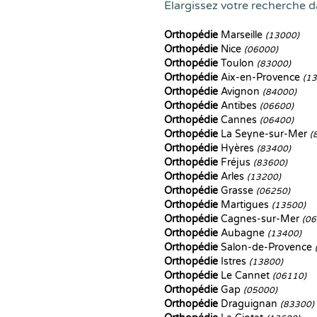
Elargissez votre recherche d
Orthopédie
Marseille
(13000)
Orthopédie
Nice
(06000)
Orthopédie
Toulon
(83000)
Orthopédie
Aix-en-Provence
(1
Orthopédie
Avignon
(84000)
Orthopédie
Antibes
(06600)
Orthopédie
Cannes
(06400)
Orthopédie
La Seyne-sur-Mer
(
Orthopédie
Hyères
(83400)
Orthopédie
Fréjus
(83600)
Orthopédie
Arles
(13200)
Orthopédie
Grasse
(06250)
Orthopédie
Martigues
(13500)
Orthopédie
Cagnes-sur-Mer
(06
Orthopédie
Aubagne
(13400)
Orthopédie
Salon-de-Provence
Orthopédie
Istres
(13800)
Orthopédie
Le Cannet
(06110)
Orthopédie
Gap
(05000)
Orthopédie
Draguignan
(83300)