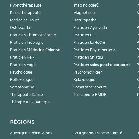
Hypnothérapeute
Imaginologie®
I
Kinesithérapeute
Magnetiseur
M
Médecine Douce
Naturopathe
O
Ostéopathe
Praticien Ayurvéda
P
Praticien Chromothérapie
Praticien EFT
P
Praticien Iridologie
Praticien LaHoChi
P
Praticien Médecine Chinoise
Praticien Phytothérapie
P
Praticien Reiki
Praticien Shiatsu
P
Praticien Yoga
Praticien soins psycho-corporels
P
Psychologue
Psychomotricien
P
Reflexologue
Relaxologue
S
Somatopathe
Somatothérapeute
S
Thérapeute Danse
Thérapeute EMDR
T
Thérapeute Quantique
RÉGIONS
Auvergne-Rhône-Alpes
Bourgogne-Franche-Comté
B