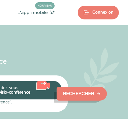
NOUVEAU
L'appli mobile
Connexion
ce
dez-vous
visio-conférence
RECHERCHER
rence".