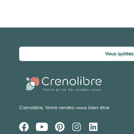
Vous quittez 
Crenolibre
, Votre rendez-vous bien-être
Youtube
Facebook
Pintereset
Instagram
LinkedIn