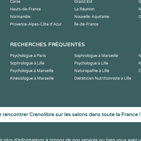
Corse
Grand Est
G
Hauts-de-France
La Réunion
M
Normandie
Nouvelle-Aquitaine
O
Provence-Alpes-Côte d'Azur
Île-de-France
RECHERCHES FRÉQUENTES
Psychologue à Paris
Sophrologue à Marseille
N
Sophrologue à Lille
Psychologue à Lille
K
Psychologue à Marseille
Naturopathe à Lille
C
Kinésiologue à Marseille
Diététicien Nutritionniste à Lille
 rencontrer Crenolibre sur les salons dans toute la France !
r plus d'informations à propos de nos services ou bien vous avez u