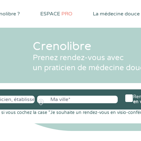
olibre ?
ESPACE
PRO
La médecine douce
Crenolibre
Prenez rendez-vous avec
un praticien de médecine dou
Ren
en 
si vous cochez la case "Je souhaite un rendez-vous en visio-confé