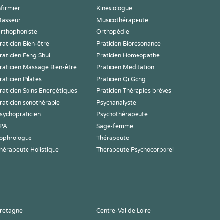
nfirmier
Kinesiologue
asseur
Musicothérapeute
rthophoniste
Orthopédie
raticien Bien-être
Praticien Biorésonance
raticien Feng Shui
Praticien Homeopathe
raticien Massage Bien-être
Praticien Meditation
raticien Pilates
Praticien Qi Gong
raticien Soins Energétiques
Praticien Thérapies brèves
raticien sonothérapie
Psychanalyste
sychopraticien
Psychothérapeute
PA
Sage-femme
ophrologue
Thérapeute
hérapeute Holistique
Thérapeute Psychocorporel
retagne
Centre-Val de Loire