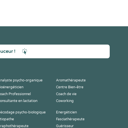
ouceur !
nalyste psycho-organique
Aromathérapeute
ioénergéticien
Centre Bien-être
oach Professionnel
Coach de vie
onsultante en lactation
Coworking
écodage psycho-biologique
Energéticien
tiopathe
Fasciathérapeute
raphothérapeute
Guérisseur