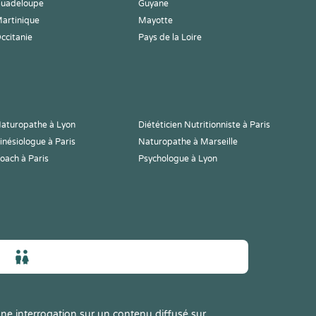
uadeloupe
Guyane
artinique
Mayotte
ccitanie
Pays de la Loire
aturopathe à Lyon
Diététicien Nutritionniste à Paris
inésiologue à Paris
Naturopathe à Marseille
oach à Paris
Psychologue à Lyon
ne interrogation sur un contenu diffusé sur