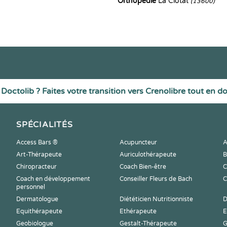
Orthopédie
La Ciotat
(13600)
Doctolib ? Faites votre transition vers Crenolibre tout en d
SPÉCIALITÉS
Access Bars ®
Acupuncteur
A
Art-Thérapeute
Auriculothérapeute
B
Chiropracteur
Coach Bien-être
C
Coach en développement
Conseiller Fleurs de Bach
C
personnel
Dermatologue
Diététicien Nutritionniste
D
Equithérapeute
Ethérapeute
E
Geobiologue
Gestalt-Thérapeute
G