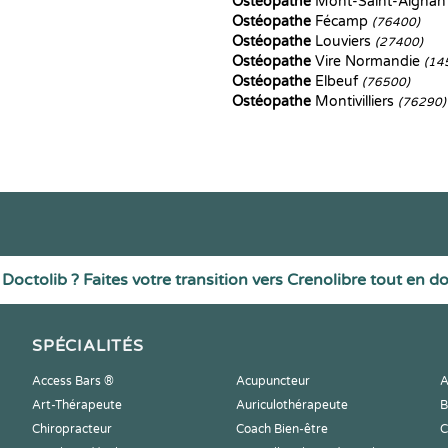
Ostéopathe
Mont-Saint-Aigna
Ostéopathe
Fécamp
(76400)
Ostéopathe
Louviers
(27400)
Ostéopathe
Vire Normandie
(14
Ostéopathe
Elbeuf
(76500)
Ostéopathe
Montivilliers
(76290)
Doctolib ? Faites votre transition vers Crenolibre tout en d
SPÉCIALITÉS
Access Bars ®
Acupuncteur
A
Art-Thérapeute
Auriculothérapeute
B
Chiropracteur
Coach Bien-être
C