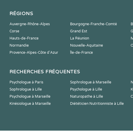
RÉGIONS
Auvergne-Rhône-Alpes
Bourgogne-Franche-Comté
B
Corse
Grand Est
G
Hauts-de-France
La Réunion
M
Normandie
Nouvelle-Aquitaine
O
Provence-Alpes-Côte d'Azur
Île-de-France
RECHERCHES FRÉQUENTES
Psychologue à Paris
Sophrologue à Marseille
N
Sophrologue à Lille
Psychologue à Lille
K
Psychologue à Marseille
Naturopathe à Lille
C
Kinésiologue à Marseille
Diététicien Nutritionniste à Lille