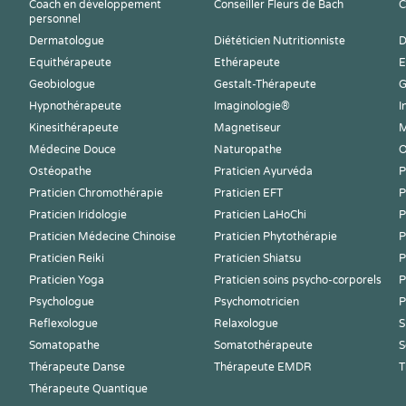
Coach en développement
Conseiller Fleurs de Bach
C
personnel
Dermatologue
Diététicien Nutritionniste
D
Equithérapeute
Ethérapeute
E
Geobiologue
Gestalt-Thérapeute
G
Hypnothérapeute
Imaginologie®
I
Kinesithérapeute
Magnetiseur
M
Médecine Douce
Naturopathe
O
Ostéopathe
Praticien Ayurvéda
P
Praticien Chromothérapie
Praticien EFT
P
Praticien Iridologie
Praticien LaHoChi
P
Praticien Médecine Chinoise
Praticien Phytothérapie
P
Praticien Reiki
Praticien Shiatsu
P
Praticien Yoga
Praticien soins psycho-corporels
P
Psychologue
Psychomotricien
P
Reflexologue
Relaxologue
S
Somatopathe
Somatothérapeute
S
Thérapeute Danse
Thérapeute EMDR
T
Thérapeute Quantique