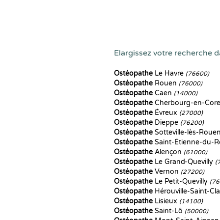
Elargissez votre recherche d
Ostéopathe
Le Havre
(76600)
Ostéopathe
Rouen
(76000)
Ostéopathe
Caen
(14000)
Ostéopathe
Cherbourg-en-Core
Ostéopathe
Évreux
(27000)
Ostéopathe
Dieppe
(76200)
Ostéopathe
Sotteville-lès-Roue
Ostéopathe
Saint-Étienne-du-
Ostéopathe
Alençon
(61000)
Ostéopathe
Le Grand-Quevilly
(
Ostéopathe
Vernon
(27200)
Ostéopathe
Le Petit-Quevilly
(76
Ostéopathe
Hérouville-Saint-Cla
Ostéopathe
Lisieux
(14100)
Ostéopathe
Saint-Lô
(50000)