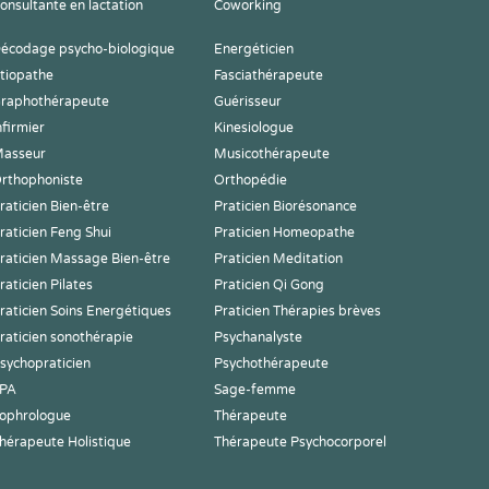
onsultante en lactation
Coworking
écodage psycho-biologique
Energéticien
tiopathe
Fasciathérapeute
raphothérapeute
Guérisseur
nfirmier
Kinesiologue
asseur
Musicothérapeute
rthophoniste
Orthopédie
raticien Bien-être
Praticien Biorésonance
raticien Feng Shui
Praticien Homeopathe
raticien Massage Bien-être
Praticien Meditation
raticien Pilates
Praticien Qi Gong
raticien Soins Energétiques
Praticien Thérapies brèves
raticien sonothérapie
Psychanalyste
sychopraticien
Psychothérapeute
PA
Sage-femme
ophrologue
Thérapeute
hérapeute Holistique
Thérapeute Psychocorporel