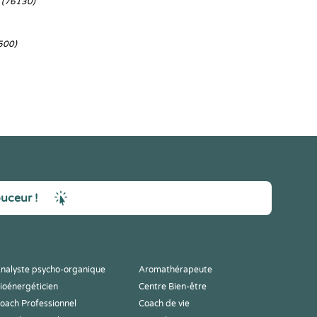
n
(76130)
500)
ouceur !
nalyste psycho-organique
Aromathérapeute
ioénergéticien
Centre Bien-être
oach Professionnel
Coach de vie