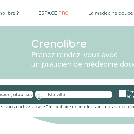
olibre ?
ESPACE
PRO
La médecine douce
Crenolibre
Prenez rendez-vous avec
un praticien de médecine dou
Ren
en 
si vous cochez la case "Je souhaite un rendez-vous en visio-confé