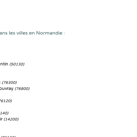
ans les villes en Normandie :
ntin
(50130)
n
(76300)
Rouvray
(76800)
76120)
140)
ir
(14200)