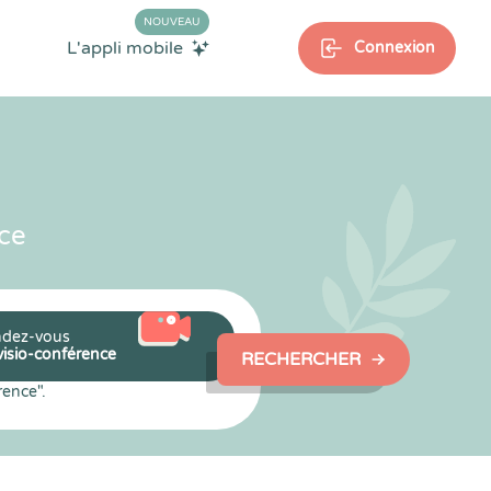
NOUVEAU
L'appli mobile
Connexion
ce
dez-vous
visio-conférence
RECHERCHER
rence".