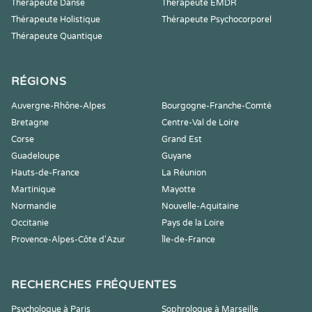
Thérapeute Danse
Thérapeute EMDR
Thérapeute Holistique
Thérapeute Psychocorporel
Thérapeute Quantique
RÉGIONS
Auvergne-Rhône-Alpes
Bourgogne-Franche-Comté
Bretagne
Centre-Val de Loire
Corse
Grand Est
Guadeloupe
Guyane
Hauts-de-France
La Réunion
Martinique
Mayotte
Normandie
Nouvelle-Aquitaine
Occitanie
Pays de la Loire
Provence-Alpes-Côte d'Azur
Île-de-France
RECHERCHES FRÉQUENTES
Psychologue à Paris
Sophrologue à Marseille