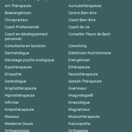
Art-Thérapeute
Auriculothérapeute
Bioénergéticien
Centre Bien-être
Chiropracteur
Coach Bien-être
Coach Professionnel
Coach de vie
Coach en développement
Conseiller Fleurs de Bach
personnel
Consultante en lactation
Coworking
Dermatologue
Diététicien Nutritionniste
Décodage psycho-biologique
Energéticien
Equithérapeute
Ethérapeute
Etiopathe
Fasciathérapeute
Geobiologue
Gestalt-Thérapeute
Graphothérapeute
Guérisseur
Hypnothérapeute
Imaginologie®
Infirmier
Kinesiologue
Kinesithérapeute
Magnetiseur
Masseur
Musicothérapeute
Médecine Douce
Naturopathe
Orthophoniste
Orthopédie