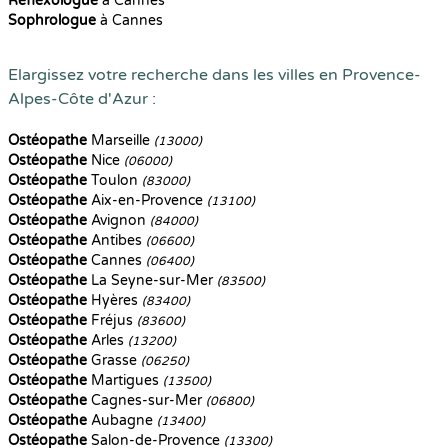
Reflexologue
à Cannes
Sophrologue
à Cannes
Elargissez votre recherche dans les villes en Provence-
Alpes-Côte d'Azur :
Ostéopathe
Marseille
(13000)
Ostéopathe
Nice
(06000)
Ostéopathe
Toulon
(83000)
Ostéopathe
Aix-en-Provence
(13100)
Ostéopathe
Avignon
(84000)
Ostéopathe
Antibes
(06600)
Ostéopathe
Cannes
(06400)
Ostéopathe
La Seyne-sur-Mer
(83500)
Ostéopathe
Hyères
(83400)
Ostéopathe
Fréjus
(83600)
Ostéopathe
Arles
(13200)
Ostéopathe
Grasse
(06250)
Ostéopathe
Martigues
(13500)
Ostéopathe
Cagnes-sur-Mer
(06800)
Ostéopathe
Aubagne
(13400)
Ostéopathe
Salon-de-Provence
(13300)