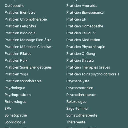
Ostéopathe
Praticien Ayurvéda
Praticien Bien-être
Praticien Biorésonance
Praticien Chromothérapie
Praticien EFT
Praticien Feng Shui
Praticien Homeopathe
Praticien Iridologie
Praticien LaHoChi
Praticien Massage Bien-être
Praticien Meditation
Praticien Médecine Chinoise
Praticien Phytothérapie
Praticien Pilates
Praticien Qi Gong
Praticien Reiki
Praticien Shiatsu
Praticien Soins Energétiques
Praticien Thérapies brèves
Praticien Yoga
Praticien soins psycho-corporels
Praticien sonothérapie
Psychanalyste
Psychologue
Psychomotricien
Psychopraticien
Psychothérapeute
Reflexologue
Relaxologue
SPA
Sage-femme
Somatopathe
Somatothérapeute
Sophrologue
Thérapeute