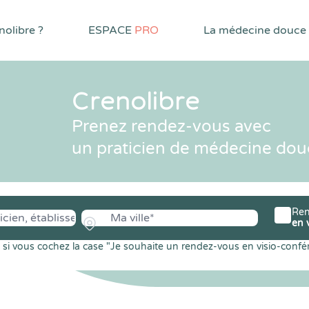
olibre ?
ESPACE
PRO
La médecine douce
Crenolibre
Prenez rendez-vous avec
un praticien de médecine dou
Ren
en 
si vous cochez la case "Je souhaite un rendez-vous en visio-confé