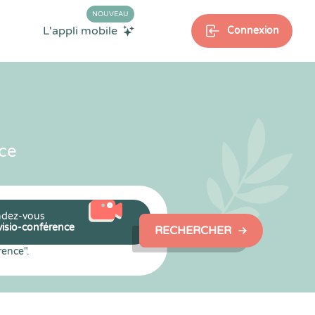
NOUVEAU
L'appli mobile
Connexion
ce
dez-vous
visio-conférence
RECHERCHER
rence".