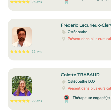
28 avis
5
1
5
28
Frédéric Lecurieux-Clerv
Ostéopathe
Présent dans plusieurs cab
22 avis
5
1
5
22
Colette TRABAUD
Ostéopathe D.O
Présent dans plusieurs cab
Thérapeute engagé(e) 
22 avis
5
1
5
22