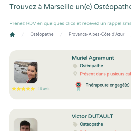
Trouvez à Marseille un(e) Ostéopath
Prenez RDV en quelques clics et recevez un rappel sms
Ostéopathe
Provence-Alpes-Côte d'Azur
Crenolibre
Muriel Agramunt
Ostéopathe
Présent dans plusieurs cab
Thérapeute engagé(e) 
46 avis
5
1
5
46
Victor DUTAULT
Ostéopathe