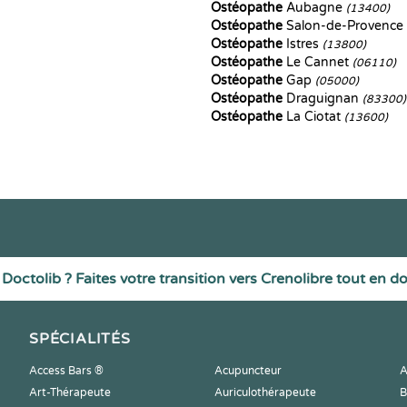
Ostéopathe
Aubagne
(13400)
Ostéopathe
Salon-de-Provence
Ostéopathe
Istres
(13800)
Ostéopathe
Le Cannet
(06110)
Ostéopathe
Gap
(05000)
Ostéopathe
Draguignan
(83300)
Ostéopathe
La Ciotat
(13600)
Doctolib ? Faites votre transition vers Crenolibre tout en d
SPÉCIALITÉS
Access Bars ®
Acupuncteur
A
Art-Thérapeute
Auriculothérapeute
B