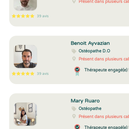
Présent dans plusieurs cab
39 avis
5
1
5
39
Benoit Ayvazian
Ostéopathe D.O
Présent dans plusieurs cab
Thérapeute engagé(e) 
39 avis
5
1
5
39
Mary Ruaro
Ostéopathe
Présent dans plusieurs cab
Thérapeute engagé(e) 