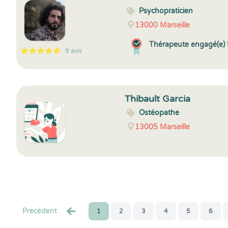
Psychopraticien
13000
Marseille
Thérapeute engagé(e) 
9 avis
5
1
5
9
Thibault Garcia
Ostéopathe
13005
Marseille
Precédent
1
2
3
4
5
6