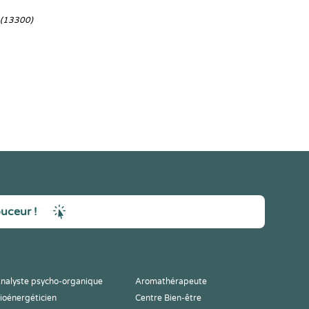
(13300)
ouceur !
nalyste psycho-organique
Aromathérapeute
ioénergéticien
Centre Bien-être