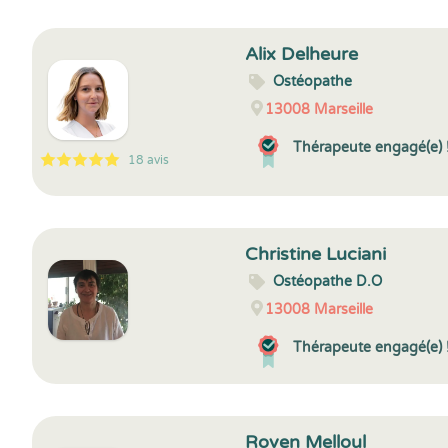
Alix Delheure
Ostéopathe
13008
Marseille
Thérapeute engagé(e) 
18 avis
5
1
5
18
Christine Luciani
Ostéopathe D.O
13008
Marseille
Thérapeute engagé(e) 
Roven Melloul