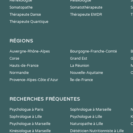
Reflexologue
Relaxologue
S
Somatopathe
Somatothérapeute
S
Thérapeute Danse
Thérapeute EMDR
T
Thérapeute Quantique
RÉGIONS
Auvergne-Rhône-Alpes
Bourgogne-Franche-Comté
B
Corse
Grand Est
G
Hauts-de-France
La Réunion
M
Normandie
Nouvelle-Aquitaine
O
Provence-Alpes-Côte d'Azur
Île-de-France
RECHERCHES FRÉQUENTES
Psychologue à Paris
Sophrologue à Marseille
N
Sophrologue à Lille
Psychologue à Lille
K
Psychologue à Marseille
Naturopathe à Lille
C
Kinésiologue à Marseille
Diététicien Nutritionniste à Lille