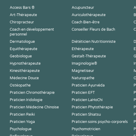
Access Bars ®
Acupuncteur
A
Art-Thérapeute
Auriculothérapeute
B
Chiropracteur
Coach Bien-être
C
Coach en développement
Conseiller Fleurs de Bach
C
personnel
Dermatologue
Diététicien Nutritionniste
D
Equithérapeute
Ethérapeute
E
Geobiologue
Gestalt-Thérapeute
G
Hypnothérapeute
Imaginologie®
I
Kinesithérapeute
Magnetiseur
M
Médecine Douce
Naturopathe
O
Ostéopathe
Praticien Ayurvéda
P
Praticien Chromothérapie
Praticien EFT
P
Praticien Iridologie
Praticien LaHoChi
P
Praticien Médecine Chinoise
Praticien Phytothérapie
P
Praticien Reiki
Praticien Shiatsu
P
Praticien Yoga
Praticien soins psycho-corporels
P
Psychologue
Psychomotricien
P