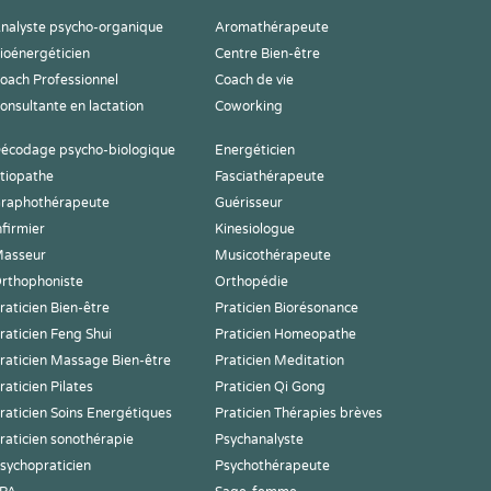
nalyste psycho-organique
Aromathérapeute
ioénergéticien
Centre Bien-être
oach Professionnel
Coach de vie
onsultante en lactation
Coworking
écodage psycho-biologique
Energéticien
tiopathe
Fasciathérapeute
raphothérapeute
Guérisseur
nfirmier
Kinesiologue
asseur
Musicothérapeute
rthophoniste
Orthopédie
raticien Bien-être
Praticien Biorésonance
raticien Feng Shui
Praticien Homeopathe
raticien Massage Bien-être
Praticien Meditation
raticien Pilates
Praticien Qi Gong
raticien Soins Energétiques
Praticien Thérapies brèves
raticien sonothérapie
Psychanalyste
sychopraticien
Psychothérapeute