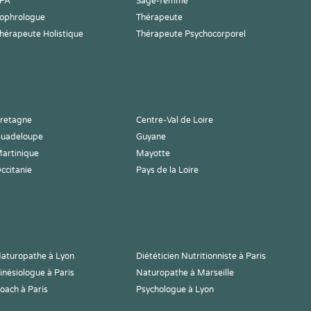
PA
Sage-femme
ophrologue
Thérapeute
hérapeute Holistique
Thérapeute Psychocorporel
retagne
Centre-Val de Loire
uadeloupe
Guyane
artinique
Mayotte
ccitanie
Pays de la Loire
aturopathe à Lyon
Diététicien Nutritionniste à Paris
inésiologue à Paris
Naturopathe à Marseille
oach à Paris
Psychologue à Lyon