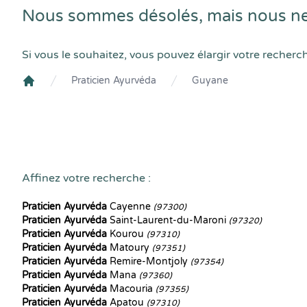
Nous sommes désolés, mais nous ne
Si vous le souhaitez, vous pouvez élargir votre recherc
Praticien Ayurvéda
Guyane
Crenolibre
Affinez votre recherche :
Praticien Ayurvéda
Cayenne
(97300)
Praticien Ayurvéda
Saint-Laurent-du-Maroni
(97320)
Praticien Ayurvéda
Kourou
(97310)
Praticien Ayurvéda
Matoury
(97351)
Praticien Ayurvéda
Remire-Montjoly
(97354)
Praticien Ayurvéda
Mana
(97360)
Praticien Ayurvéda
Macouria
(97355)
Praticien Ayurvéda
Apatou
(97310)