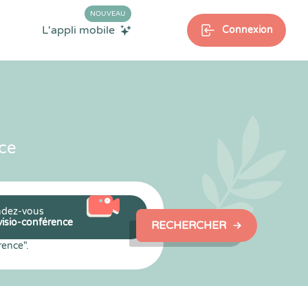
NOUVEAU
L'appli mobile
Connexion
ce
dez-vous
visio-conférence
RECHERCHER
rence".