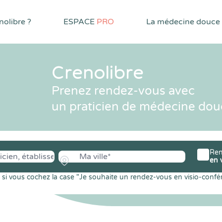
olibre ?
ESPACE
PRO
La médecine douce
Crenolibre
Prenez rendez-vous avec
un praticien de médecine dou
Ren
en 
si vous cochez la case "Je souhaite un rendez-vous en visio-confé