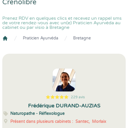
Crenolibre
Prenez RDV en quelques clics et recevez un rappel sms
de votre rendez-vous avec un(e) Praticien Ayurvéda au
cabinet ou par visio à Bretagne
Praticien Ayurvéda
Bretagne
Crenolibre
229 avis
5
1
5
229
Frédérique DURAND-AUZIAS
Naturopathe - Réflexologue
Présent dans plusieurs cabinets :
Santec,
Morlaix