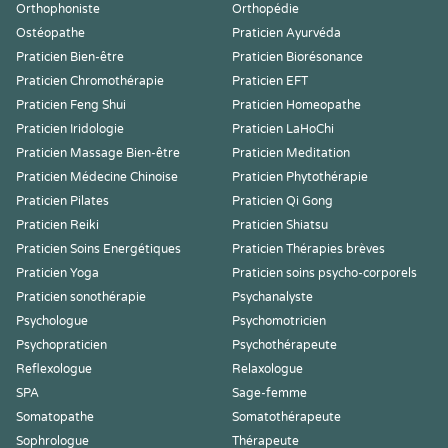
Orthophoniste
Orthopédie
Ostéopathe
Praticien Ayurvéda
Praticien Bien-être
Praticien Biorésonance
Praticien Chromothérapie
Praticien EFT
Praticien Feng Shui
Praticien Homeopathe
Praticien Iridologie
Praticien LaHoChi
Praticien Massage Bien-être
Praticien Meditation
Praticien Médecine Chinoise
Praticien Phytothérapie
Praticien Pilates
Praticien Qi Gong
Praticien Reiki
Praticien Shiatsu
Praticien Soins Energétiques
Praticien Thérapies brèves
Praticien Yoga
Praticien soins psycho-corporels
Praticien sonothérapie
Psychanalyste
Psychologue
Psychomotricien
Psychopraticien
Psychothérapeute
Reflexologue
Relaxologue
SPA
Sage-femme
Somatopathe
Somatothérapeute
Sophrologue
Thérapeute