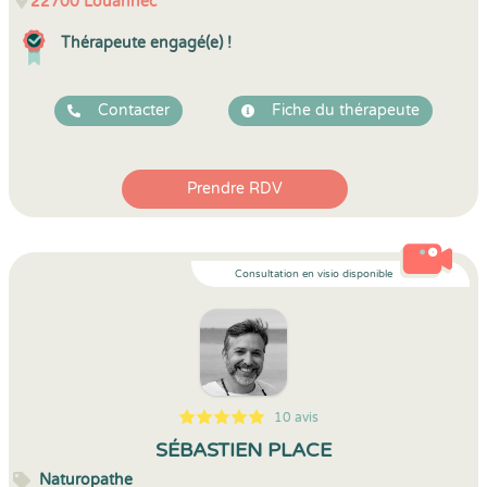
22700
Louannec
Thérapeute engagé(e) !
Contacter
Fiche du thérapeute
Prendre RDV
Consultation en visio disponible
10 avis
5
1
5
10
SÉBASTIEN PLACE
Naturopathe