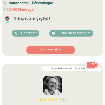
Naturopathe - Réflexologue
22440
Ploufragan
Thérapeute engagé(e) !
Contacter
Fiche du thérapeute
Prendre RDV
Consultation en visio disponible
2 avis
5
1
5
2