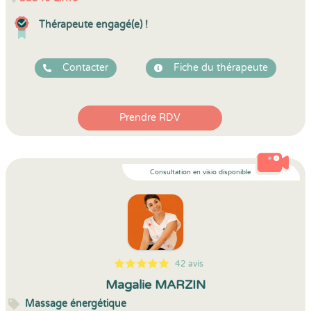
Thérapeute engagé(e) !
Contacter
Fiche du thérapeute
Prendre RDV
Consultation en visio disponible
42 avis
5
1
5
42
Magalie MARZIN
Massage énergétique