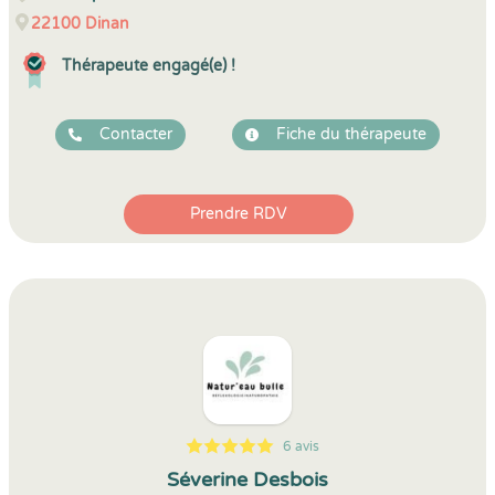
22100
Dinan
Thérapeute engagé(e) !
Contacter
Fiche du thérapeute
Prendre RDV
6 avis
5
1
5
6
Séverine Desbois