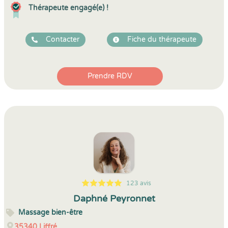
Thérapeute engagé(e) !
Contacter
Fiche du thérapeute
Prendre RDV
123 avis
5
1
5
123
Daphné Peyronnet
Massage bien-être
35340
Liffré