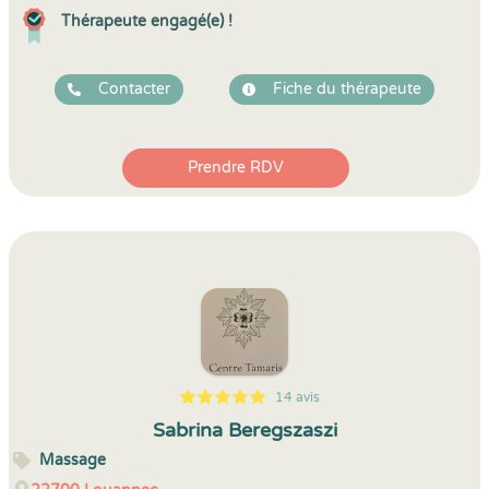
Thérapeute engagé(e) !
Contacter
Fiche du thérapeute
Prendre RDV
14 avis
5
1
5
14
Sabrina Beregszaszi
Massage