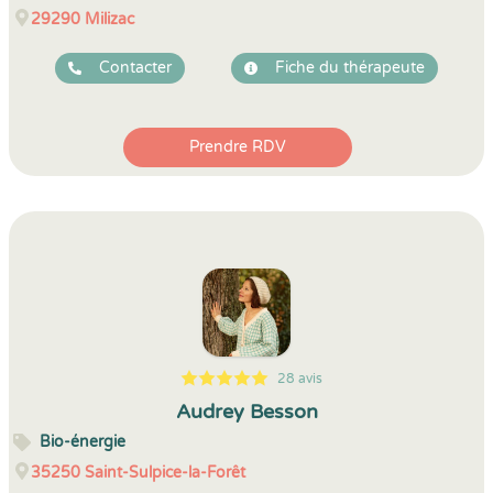
29290
Milizac
Contacter
Fiche du thérapeute
Prendre RDV
28 avis
5
1
5
28
Audrey Besson
Bio-énergie
35250
Saint-Sulpice-la-Forêt