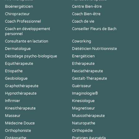
Bioénergéticien
Centre Bien-être
Chiropracteur
Coach Bien-être
Coach Professionnel
Coach de vie
Coach en développement
Conseiller Fleurs de Bach
personnel
Consultante en lactation
Coworking
Dermatologue
Diététicien Nutritionniste
Décodage psycho-biologique
Energéticien
Equithérapeute
Ethérapeute
Etiopathe
Fasciathérapeute
Geobiologue
Gestalt-Thérapeute
Graphothérapeute
Guérisseur
Hypnothérapeute
Imaginologie®
Infirmier
Kinesiologue
Kinesithérapeute
Magnetiseur
Masseur
Musicothérapeute
Médecine Douce
Naturopathe
Orthophoniste
Orthopédie
Ostéopathe
Praticien Ayurvéda