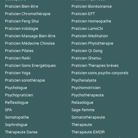
Praticien Bien-être
Praticien Biorésonance
Praticien Chromothérapie
Praticien EFT
Praticien Feng Shui
Praticien Homeopathe
Praticien Iridologie
Praticien LaHoChi
Praticien Massage Bien-être
Praticien Meditation
Praticien Médecine Chinoise
Praticien Phytothérapie
Praticien Pilates
Praticien Qi Gong
Praticien Reiki
Praticien Shiatsu
Praticien Soins Energétiques
Praticien Thérapies brèves
Praticien Yoga
Praticien soins psycho-corporels
Praticien sonothérapie
Psychanalyste
Psychologue
Psychomotricien
Psychopraticien
Psychothérapeute
Reflexologue
Relaxologue
SPA
Sage-femme
Somatopathe
Somatothérapeute
Sophrologue
Thérapeute
Thérapeute Danse
Thérapeute EMDR