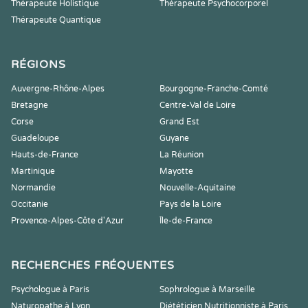
Thérapeute Holistique
Thérapeute Psychocorporel
Thérapeute Quantique
RÉGIONS
Auvergne-Rhône-Alpes
Bourgogne-Franche-Comté
Bretagne
Centre-Val de Loire
Corse
Grand Est
Guadeloupe
Guyane
Hauts-de-France
La Réunion
Martinique
Mayotte
Normandie
Nouvelle-Aquitaine
Occitanie
Pays de la Loire
Provence-Alpes-Côte d'Azur
Île-de-France
RECHERCHES FRÉQUENTES
Psychologue à Paris
Sophrologue à Marseille
Naturopathe à Lyon
Diététicien Nutritionniste à Paris