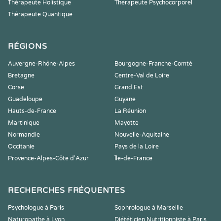
Thérapeute Holistique
Thérapeute Psychocorporel
Thérapeute Quantique
RÉGIONS
Auvergne-Rhône-Alpes
Bourgogne-Franche-Comté
Bretagne
Centre-Val de Loire
Corse
Grand Est
Guadeloupe
Guyane
Hauts-de-France
La Réunion
Martinique
Mayotte
Normandie
Nouvelle-Aquitaine
Occitanie
Pays de la Loire
Provence-Alpes-Côte d'Azur
Île-de-France
RECHERCHES FRÉQUENTES
Psychologue à Paris
Sophrologue à Marseille
Naturopathe à Lyon
Diététicien Nutritionniste à Paris