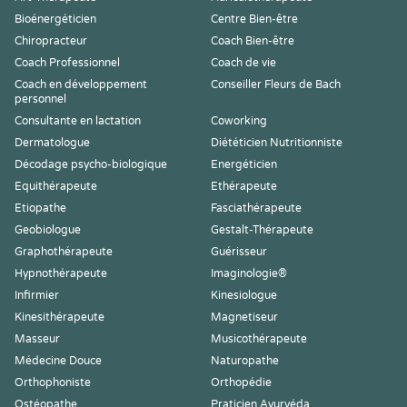
Bioénergéticien
Centre Bien-être
Chiropracteur
Coach Bien-être
Coach Professionnel
Coach de vie
Coach en développement
Conseiller Fleurs de Bach
personnel
Consultante en lactation
Coworking
Dermatologue
Diététicien Nutritionniste
Décodage psycho-biologique
Energéticien
Equithérapeute
Ethérapeute
Etiopathe
Fasciathérapeute
Geobiologue
Gestalt-Thérapeute
Graphothérapeute
Guérisseur
Hypnothérapeute
Imaginologie®
Infirmier
Kinesiologue
Kinesithérapeute
Magnetiseur
Masseur
Musicothérapeute
Médecine Douce
Naturopathe
Orthophoniste
Orthopédie
Ostéopathe
Praticien Ayurvéda