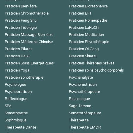
Praticien Bien-être
Praticien Biorésonance
Praticien Chromothérapie
Praticien EFT
Praticien Feng Shui
Praticien Homeopathe
Praticien Iridologie
Praticien LaHoChi
Praticien Massage Bien-être
Praticien Meditation
Praticien Médecine Chinoise
Praticien Phytothérapie
Praticien Pilates
Praticien Qi Gong
Praticien Reiki
Praticien Shiatsu
Praticien Soins Energétiques
Praticien Thérapies brèves
Praticien Yoga
Praticien soins psycho-corporels
Praticien sonothérapie
Psychanalyste
Psychologue
Psychomotricien
Psychopraticien
Psychothérapeute
Reflexologue
Relaxologue
SPA
Sage-femme
Somatopathe
Somatothérapeute
Sophrologue
Thérapeute
Thérapeute Danse
Thérapeute EMDR