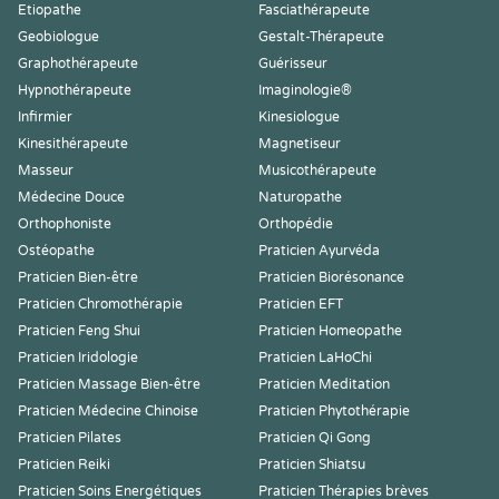
Etiopathe
Fasciathérapeute
Geobiologue
Gestalt-Thérapeute
Graphothérapeute
Guérisseur
Hypnothérapeute
Imaginologie®
Infirmier
Kinesiologue
Kinesithérapeute
Magnetiseur
Masseur
Musicothérapeute
Médecine Douce
Naturopathe
Orthophoniste
Orthopédie
Ostéopathe
Praticien Ayurvéda
Praticien Bien-être
Praticien Biorésonance
Praticien Chromothérapie
Praticien EFT
Praticien Feng Shui
Praticien Homeopathe
Praticien Iridologie
Praticien LaHoChi
Praticien Massage Bien-être
Praticien Meditation
Praticien Médecine Chinoise
Praticien Phytothérapie
Praticien Pilates
Praticien Qi Gong
Praticien Reiki
Praticien Shiatsu
Praticien Soins Energétiques
Praticien Thérapies brèves