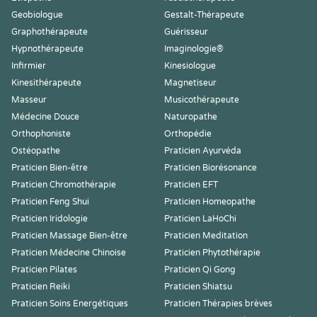
Geobiologue
Gestalt-Thérapeute
Graphothérapeute
Guérisseur
Hypnothérapeute
Imaginologie®
Infirmier
Kinesiologue
Kinesithérapeute
Magnetiseur
Masseur
Musicothérapeute
Médecine Douce
Naturopathe
Orthophoniste
Orthopédie
Ostéopathe
Praticien Ayurvéda
Praticien Bien-être
Praticien Biorésonance
Praticien Chromothérapie
Praticien EFT
Praticien Feng Shui
Praticien Homeopathe
Praticien Iridologie
Praticien LaHoChi
Praticien Massage Bien-être
Praticien Meditation
Praticien Médecine Chinoise
Praticien Phytothérapie
Praticien Pilates
Praticien Qi Gong
Praticien Reiki
Praticien Shiatsu
Praticien Soins Energétiques
Praticien Thérapies brèves