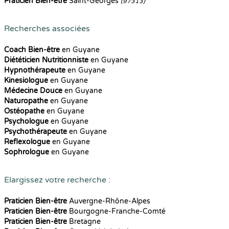
Praticien Bien-être
Saint-Georges
(97313)
Recherches associées
Coach Bien-être
en Guyane
Diététicien Nutritionniste
en Guyane
Hypnothérapeute
en Guyane
Kinesiologue
en Guyane
Médecine Douce
en Guyane
Naturopathe
en Guyane
Ostéopathe
en Guyane
Psychologue
en Guyane
Psychothérapeute
en Guyane
Reflexologue
en Guyane
Sophrologue
en Guyane
Elargissez votre recherche :
Praticien Bien-être
Auvergne-Rhône-Alpes
Praticien Bien-être
Bourgogne-Franche-Comté
Praticien Bien-être
Bretagne