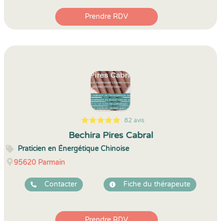
Prendre RDV
82 avis
5
1
5
82
Bechira Pires Cabral
Praticien en Énergétique Chinoise
95620
Parmain
Contacter
Fiche du thérapeute
Prendre RDV