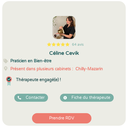
64 avis
5
1
5
64
Céline Cevik
Praticien en Bien-être
Présent dans plusieurs cabinets :
Chilly-Mazarin
Thérapeute engagé(e) !
Contacter
Fiche du thérapeute
Prendre RDV