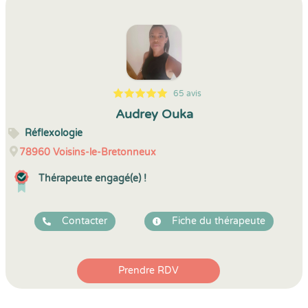
65 avis
5
1
5
65
Audrey Ouka
Réflexologie
78960
Voisins-le-Bretonneux
Thérapeute engagé(e) !
Contacter
Fiche du thérapeute
Prendre RDV