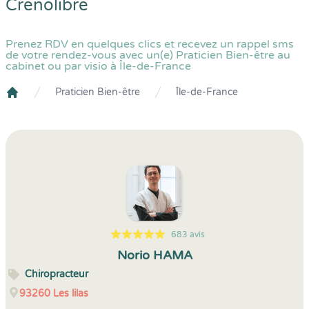
Crenolibre
Prenez RDV en quelques clics et recevez un rappel sms
de votre rendez-vous avec un(e) Praticien Bien-être au
cabinet ou par visio à Île-de-France
Praticien Bien-être
Île-de-France
Crenolibre
683 avis
5
1
5
683
Norio HAMA
Chiropracteur
93260
Les lilas