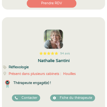
Prendre RDV
94 avis
5
1
5
94
Nathalie Santini
Réflexologie
Présent dans plusieurs cabinets :
Houilles
Thérapeute engagé(e) !
Contacter
Fiche du thérapeute