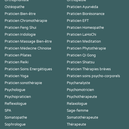
Orthophoniste
Orthopédie
Ostéopathe
Praticien Ayurvéda
Praticien Bien-être
Praticien Biorésonance
Praticien Chromothérapie
Praticien EFT
Praticien Feng Shui
Praticien Homeopathe
Praticien Iridologie
Praticien LaHoChi
Praticien Massage Bien-être
Praticien Meditation
Praticien Médecine Chinoise
Praticien Phytothérapie
Praticien Pilates
Praticien Qi Gong
Praticien Reiki
Praticien Shiatsu
Praticien Soins Energétiques
Praticien Thérapies brèves
Praticien Yoga
Praticien soins psycho-corporels
Praticien sonothérapie
Psychanalyste
Psychologue
Psychomotricien
Psychopraticien
Psychothérapeute
Reflexologue
Relaxologue
SPA
Sage-femme
Somatopathe
Somatothérapeute
Sophrologue
Thérapeute