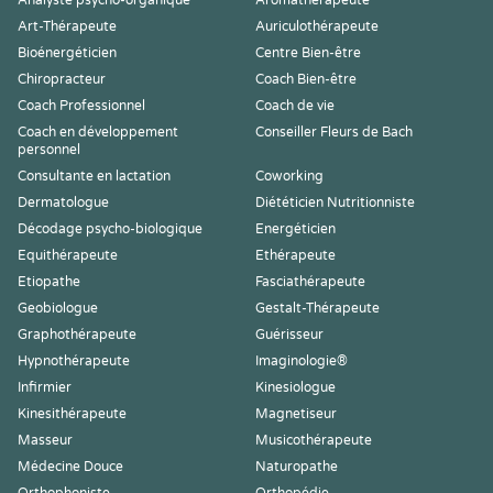
Analyste psycho-organique
Aromathérapeute
Art-Thérapeute
Auriculothérapeute
Bioénergéticien
Centre Bien-être
Chiropracteur
Coach Bien-être
Coach Professionnel
Coach de vie
Coach en développement
Conseiller Fleurs de Bach
personnel
Consultante en lactation
Coworking
Dermatologue
Diététicien Nutritionniste
Décodage psycho-biologique
Energéticien
Equithérapeute
Ethérapeute
Etiopathe
Fasciathérapeute
Geobiologue
Gestalt-Thérapeute
Graphothérapeute
Guérisseur
Hypnothérapeute
Imaginologie®
Infirmier
Kinesiologue
Kinesithérapeute
Magnetiseur
Masseur
Musicothérapeute
Médecine Douce
Naturopathe