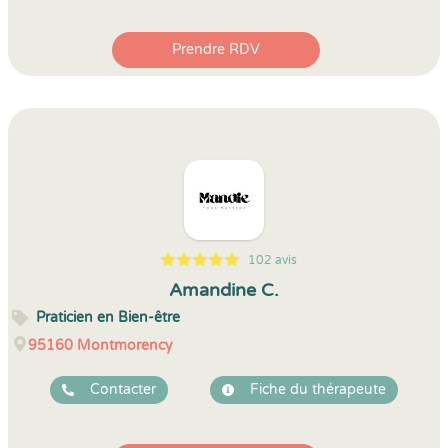
Prendre RDV
102 avis
5
1
5
102
Amandine C.
Praticien en Bien-être
95160
Montmorency
Contacter
Fiche du thérapeute