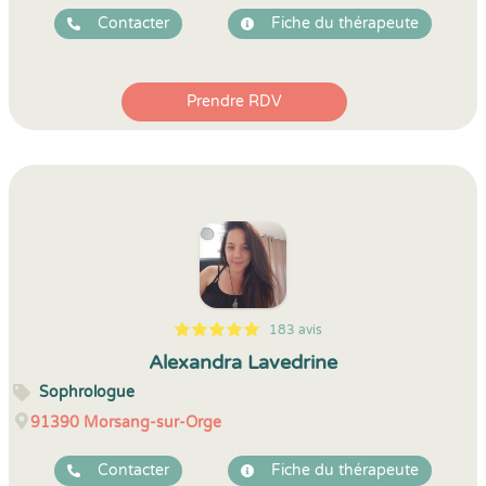
Contacter
Fiche du thérapeute
Prendre RDV
183 avis
5
1
5
183
Alexandra Lavedrine
Sophrologue
91390
Morsang-sur-Orge
Contacter
Fiche du thérapeute