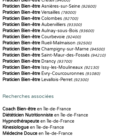
Praticien Bien-être
Créteil
(94000)
Praticien Bien-être
Asnières-sur-Seine
(92600)
Praticien Bien-être
Versailles
(78000)
Praticien Bien-être
Colombes
(92700)
Praticien Bien-être
Aubervilliers
(93300)
Praticien Bien-être
Aulnay-sous-Bois
(93600)
Praticien Bien-être
Courbevoie
(92400)
Praticien Bien-être
Rueil-Malmaison
(92500)
Praticien Bien-être
Champigny-sur-Marne
(94500)
Praticien Bien-être
Saint-Maur-des-Fossés
(94210)
Praticien Bien-être
Drancy
(93700)
Praticien Bien-être
Issy-les-Moulineaux
(92130)
Praticien Bien-être
Évry-Courcouronnes
(91080)
Praticien Bien-être
Levallois-Perret
(92300)
Recherches associées
Coach Bien-être
en Île-de-France
Diététicien Nutritionniste
en Île-de-France
Hypnothérapeute
en Île-de-France
Kinesiologue
en Île-de-France
Médecine Douce
en Île-de-France