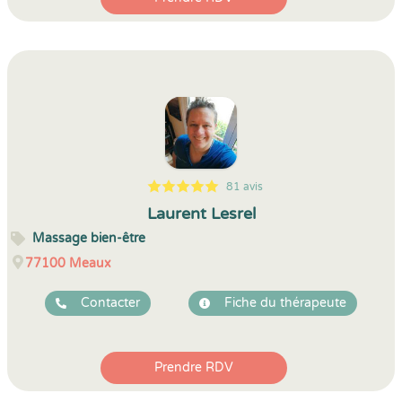
81 avis
5
1
5
81
Laurent Lesrel
Massage bien-être
77100
Meaux
Contacter
Fiche du thérapeute
Prendre RDV