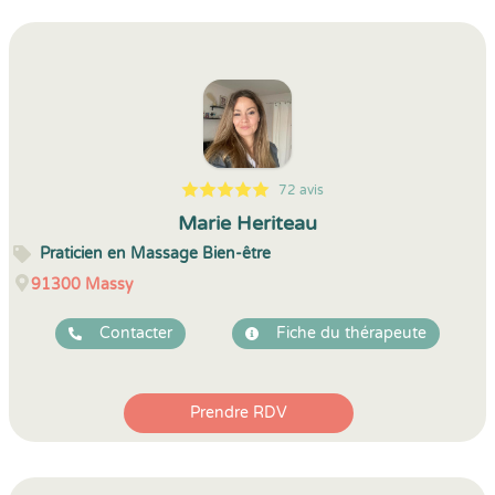
72 avis
5
1
5
72
Marie Heriteau
Praticien en Massage Bien-être
91300
Massy
Contacter
Fiche du thérapeute
Prendre RDV