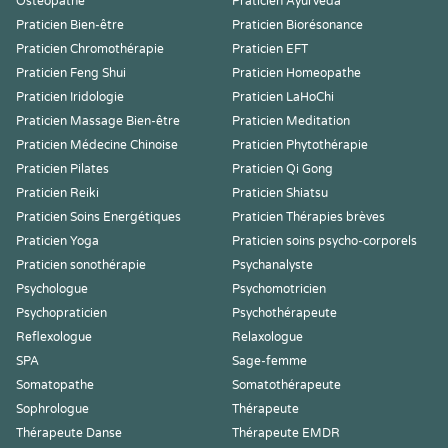
Ostéopathe
Praticien Ayurvéda
Praticien Bien-être
Praticien Biorésonance
Praticien Chromothérapie
Praticien EFT
Praticien Feng Shui
Praticien Homeopathe
Praticien Iridologie
Praticien LaHoChi
Praticien Massage Bien-être
Praticien Meditation
Praticien Médecine Chinoise
Praticien Phytothérapie
Praticien Pilates
Praticien Qi Gong
Praticien Reiki
Praticien Shiatsu
Praticien Soins Energétiques
Praticien Thérapies brèves
Praticien Yoga
Praticien soins psycho-corporels
Praticien sonothérapie
Psychanalyste
Psychologue
Psychomotricien
Psychopraticien
Psychothérapeute
Reflexologue
Relaxologue
SPA
Sage-femme
Somatopathe
Somatothérapeute
Sophrologue
Thérapeute
Thérapeute Danse
Thérapeute EMDR