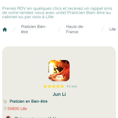
Prenez RDV en quelques clics et recevez un rappel sms
de votre rendez-vous avec un(e) Praticien Bien-être au
cabinet ou par visio à Lille
Praticien Bien-
Hauts-de-
Lille
être
France
Crenolibre
43 avis
5
1
5
43
Jun Li
Praticien en Bien-être
59800
Lille