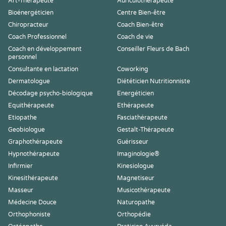
Art-Thérapeute
Auriculothérapeute
Bioénergéticien
Centre Bien-être
Chiropracteur
Coach Bien-être
Coach Professionnel
Coach de vie
Coach en développement
Conseiller Fleurs de Bach
personnel
Consultante en lactation
Coworking
Dermatologue
Diététicien Nutritionniste
Décodage psycho-biologique
Energéticien
Equithérapeute
Ethérapeute
Etiopathe
Fasciathérapeute
Geobiologue
Gestalt-Thérapeute
Graphothérapeute
Guérisseur
Hypnothérapeute
Imaginologie®
Infirmier
Kinesiologue
Kinesithérapeute
Magnetiseur
Masseur
Musicothérapeute
Médecine Douce
Naturopathe
Orthophoniste
Orthopédie