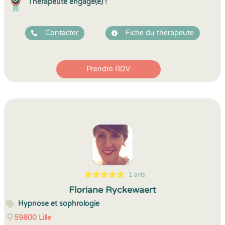
Thérapeute engagé(e) !
Contacter
Fiche du thérapeute
Prendre RDV
1 avis
5
1
5
1
Floriane Ryckewaert
Hypnose et sophrologie
59800
Lille