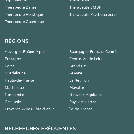
Sophrologue
Thérapeute
Thérapeute Danse
Thérapeute EMDR
Thérapeute Holistique
Thérapeute Psychocorporel
Thérapeute Quantique
RÉGIONS
Auvergne-Rhône-Alpes
Bourgogne-Franche-Comté
Bretagne
Centre-Val de Loire
Corse
Grand Est
Guadeloupe
Guyane
Hauts-de-France
La Réunion
Martinique
Mayotte
Normandie
Nouvelle-Aquitaine
Occitanie
Pays de la Loire
Provence-Alpes-Côte d'Azur
Île-de-France
RECHERCHES FRÉQUENTES