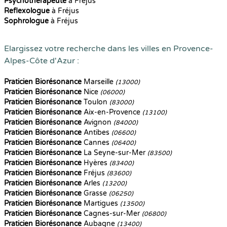
Psychothérapeute
à Fréjus
Reflexologue
à Fréjus
Sophrologue
à Fréjus
Elargissez votre recherche dans les villes en Provence-
Alpes-Côte d'Azur :
Praticien Biorésonance
Marseille
(13000)
Praticien Biorésonance
Nice
(06000)
Praticien Biorésonance
Toulon
(83000)
Praticien Biorésonance
Aix-en-Provence
(13100)
Praticien Biorésonance
Avignon
(84000)
Praticien Biorésonance
Antibes
(06600)
Praticien Biorésonance
Cannes
(06400)
Praticien Biorésonance
La Seyne-sur-Mer
(83500)
Praticien Biorésonance
Hyères
(83400)
Praticien Biorésonance
Fréjus
(83600)
Praticien Biorésonance
Arles
(13200)
Praticien Biorésonance
Grasse
(06250)
Praticien Biorésonance
Martigues
(13500)
Praticien Biorésonance
Cagnes-sur-Mer
(06800)
Praticien Biorésonance
Aubagne
(13400)