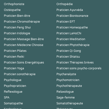
Orthophoniste
Orthopédie
Ostéopathe
Praticien Ayurvéda
Praticien Bien-être
Praticien Biorésonance
Praticien Chromothérapie
Praticien EFT
Praticien Feng Shui
Praticien Homeopathe
Praticien Iridologie
Praticien LaHoChi
Praticien Massage Bien-être
Praticien Meditation
Praticien Médecine Chinoise
Praticien Phytothérapie
Praticien Pilates
Praticien Qi Gong
Praticien Reiki
Praticien Shiatsu
Praticien Soins Energétiques
Praticien Thérapies brèves
Praticien Yoga
Praticien soins psycho-corporels
Praticien sonothérapie
Psychanalyste
Psychologue
Psychomotricien
Psychopraticien
Psychothérapeute
Reflexologue
Relaxologue
SPA
Sage-femme
Somatopathe
Somatothérapeute