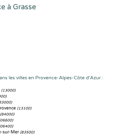
e à Grasse
ans les villes en Provence-Alpes-Côte d'Azur :
e
(13000)
000)
83000)
Provence
(13100)
(84000)
(06600)
(06400)
e-sur-Mer
(83500)