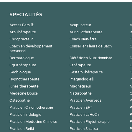
SPÉCIALITÉS
Access Bars ®
Acupuncteur
A
Art-Thérapeute
Auriculothérapeute
B
Chiropracteur
Coach Bien-être
C
Coach en développement
Conseiller Fleurs de Bach
C
personnel
Dermatologue
Diététicien Nutritionniste
D
Equithérapeute
Ethérapeute
E
Geobiologue
Gestalt-Thérapeute
G
Hypnothérapeute
Imaginologie®
I
Kinesithérapeute
Magnetiseur
M
Médecine Douce
Naturopathe
O
Ostéopathe
Praticien Ayurvéda
P
Praticien Chromothérapie
Praticien EFT
P
Praticien Iridologie
Praticien LaHoChi
P
Praticien Médecine Chinoise
Praticien Phytothérapie
P
Praticien Reiki
Praticien Shiatsu
P