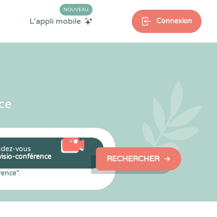
NOUVEAU
L'appli mobile
Connexion
ce
dez-vous
visio-conférence
RECHERCHER
rence".