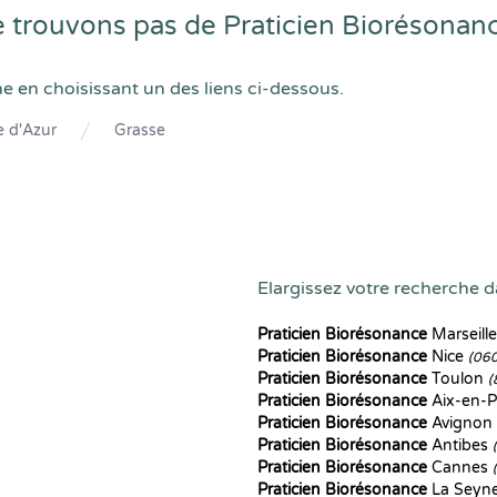
trouvons pas de Praticien Biorésonanc
he en choisissant un des liens ci-dessous.
 d'Azur
Grasse
Elargissez votre recherche d
Praticien Biorésonance
Marseill
Praticien Biorésonance
Nice
(06
Praticien Biorésonance
Toulon
(
Praticien Biorésonance
Aix-en-
Praticien Biorésonance
Avignon
Praticien Biorésonance
Antibes
Praticien Biorésonance
Cannes
Praticien Biorésonance
La Seyn