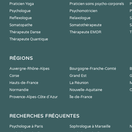
Praticien Yoga
Praticien soins psycho-corporels
P
Psychologue
Psychomotricien
P
Reflexologue
Relaxologue
S
Somatopathe
Somatothérapeute
S
Thérapeute Danse
Thérapeute EMDR
T
Thérapeute Quantique
RÉGIONS
Auvergne-Rhône-Alpes
Bourgogne-Franche-Comté
B
Corse
Grand Est
G
Hauts-de-France
La Réunion
M
Normandie
Nouvelle-Aquitaine
O
Provence-Alpes-Côte d'Azur
Île-de-France
RECHERCHES FRÉQUENTES
Psychologue à Paris
Sophrologue à Marseille
N