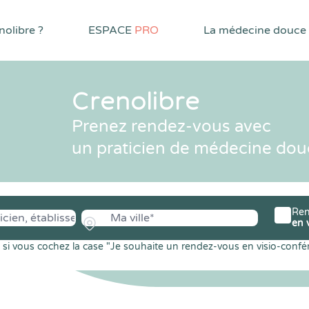
olibre ?
ESPACE
PRO
La médecine douce
Crenolibre
Prenez rendez-vous avec
un praticien de médecine dou
Ren
en 
si vous cochez la case "Je souhaite un rendez-vous en visio-confé