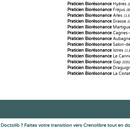
Praticien Biorésonance
Hyères
(
Praticien Biorésonance
Fréjus
(
Praticien Biorésonance
Arles
(13
Praticien Biorésonance
Grasse
(
Praticien Biorésonance
Martigu
Praticien Biorésonance
Cagnes-
Praticien Biorésonance
Aubagn
Praticien Biorésonance
Salon-d
Praticien Biorésonance
Istres
(1
Praticien Biorésonance
Le Cann
Praticien Biorésonance
Gap
(05
Praticien Biorésonance
Draguig
Praticien Biorésonance
La Ciota
Doctolib ? Faites votre transition vers Crenolibre tout en d