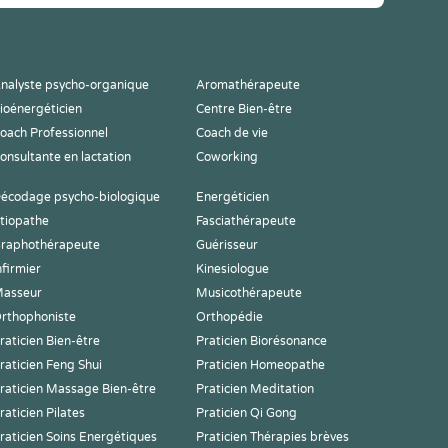
nalyste psycho-organique
Aromathérapeute
ioénergéticien
Centre Bien-être
oach Professionnel
Coach de vie
onsultante en lactation
Coworking
écodage psycho-biologique
Energéticien
tiopathe
Fasciathérapeute
raphothérapeute
Guérisseur
nfirmier
Kinesiologue
asseur
Musicothérapeute
rthophoniste
Orthopédie
raticien Bien-être
Praticien Biorésonance
raticien Feng Shui
Praticien Homeopathe
raticien Massage Bien-être
Praticien Meditation
raticien Pilates
Praticien Qi Gong
raticien Soins Energétiques
Praticien Thérapies brèves