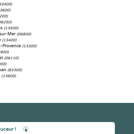
83400)
83600)
200)
06250)
es
(13500)
sur-Mer
(06800)
e
(13400)
e-Provence
(13300)
3800)
et
(06110)
000)
nan
(83300)
t
(13600)
ouceur !