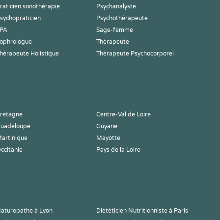
raticien sonothérapie
Psychanalyste
sychopraticien
Psychothérapeute
PA
Sage-femme
ophrologue
Thérapeute
hérapeute Holistique
Thérapeute Psychocorporel
retagne
Centre-Val de Loire
uadeloupe
Guyane
artinique
Mayotte
ccitanie
Pays de la Loire
aturopathe à Lyon
Diététicien Nutritionniste à Paris