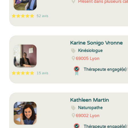
Présent dans plusieurs cab
52 avis
5
1
5
52
Karine Sonigo Vronne
Kinésiologue
69005
Lyon
Thérapeute engagé(e) 
15 avis
5
1
5
15
Kathleen Martin
Naturopathe
69002
Lyon
Thérapeute engagé(e) 