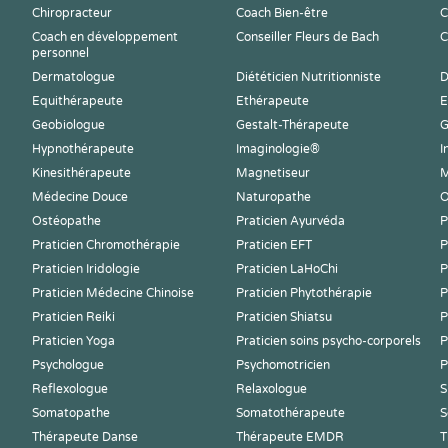
Chiropracteur
Coach Bien-être
C
Coach en développement
Conseiller Fleurs de Bach
C
personnel
Dermatologue
Diététicien Nutritionniste
D
Equithérapeute
Ethérapeute
E
Geobiologue
Gestalt-Thérapeute
G
Hypnothérapeute
Imaginologie®
I
Kinesithérapeute
Magnetiseur
M
Médecine Douce
Naturopathe
O
Ostéopathe
Praticien Ayurvéda
P
Praticien Chromothérapie
Praticien EFT
P
Praticien Iridologie
Praticien LaHoChi
P
Praticien Médecine Chinoise
Praticien Phytothérapie
P
Praticien Reiki
Praticien Shiatsu
P
Praticien Yoga
Praticien soins psycho-corporels
P
Psychologue
Psychomotricien
P
Reflexologue
Relaxologue
S
Somatopathe
Somatothérapeute
S
Thérapeute Danse
Thérapeute EMDR
T