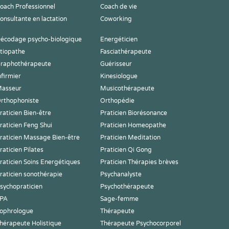
oach Professionnel
Coach de vie
onsultante en lactation
Coworking
écodage psycho-biologique
Energéticien
tiopathe
Fasciathérapeute
raphothérapeute
Guérisseur
nfirmier
Kinesiologue
asseur
Musicothérapeute
rthophoniste
Orthopédie
raticien Bien-être
Praticien Biorésonance
raticien Feng Shui
Praticien Homeopathe
raticien Massage Bien-être
Praticien Meditation
raticien Pilates
Praticien Qi Gong
raticien Soins Energétiques
Praticien Thérapies brèves
raticien sonothérapie
Psychanalyste
sychopraticien
Psychothérapeute
PA
Sage-femme
ophrologue
Thérapeute
hérapeute Holistique
Thérapeute Psychocorporel