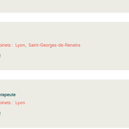
inets :
Lyon,
Saint-Georges-de-Reneins
!
érapeute
inets :
Lyon
!