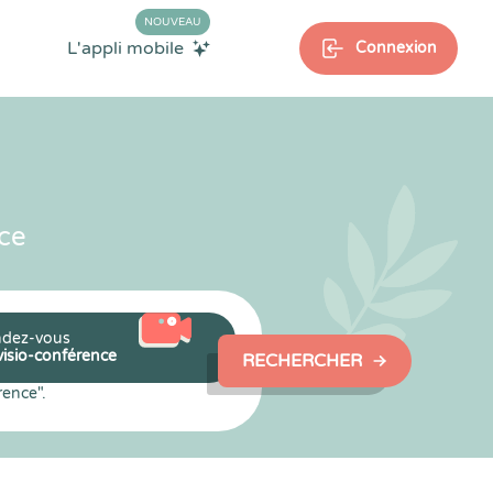
NOUVEAU
L'appli mobile
Connexion
ce
dez-vous
visio-conférence
RECHERCHER
rence".