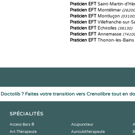
Praticien EFT
Saint-Martin-d'Hè
Praticien EFT
Montélimar
(26200
Praticien EFT
Montluçon
(03100
Praticien EFT
Villefranche-sur-
Praticien EFT
Échirolles
(38130)
Praticien EFT
Annemasse
(7410
Praticien EFT
Thonon-les-Bain
Doctolib ? Faites votre transition vers Crenolibre tout en d
SPÉCIALITÉS
Access Bars ®
Acupuncteur
A
Art-Thérapeute
Auriculothérapeute
B