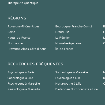
Thérapeute Quantique
RÉGIONS
Auvergne-Rhône-Alpes
Bourgogne-Franche-Comté
B
Corse
Grand Est
G
Hauts-de-France
La Réunion
M
Normandie
Nouvelle-Aquitaine
O
Provence-Alpes-Côte d'Azur
Île-de-France
RECHERCHES FRÉQUENTES
Psychologue à Paris
Sophrologue à Marseille
N
Sophrologue à Lille
Psychologue à Lille
K
Psychologue à Marseille
Naturopathe à Lille
C
Kinésiologue à Marseille
Diététicien Nutritionniste à Lille