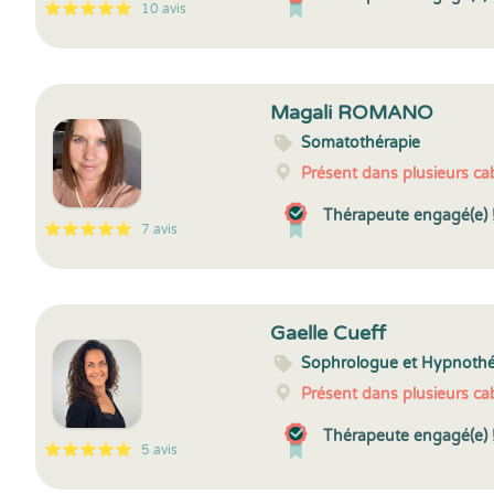
10 avis
5
1
5
10
Magali ROMANO
Somatothérapie
Présent dans plusieurs cab
Thérapeute engagé(e) 
7 avis
5
1
5
7
Gaelle Cueff
Sophrologue et Hypnoth
Présent dans plusieurs cab
Thérapeute engagé(e) 
5 avis
5
1
5
5