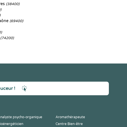
res
(38400)
)
)
Saône
(69400)
0)
s
(74200)
ouceur !
nalyste psycho-organique
Aromathérapeute
ioénergéticien
Centre Bien-être