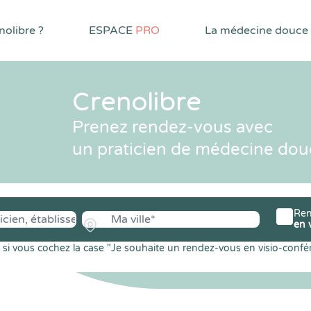
olibre ?
ESPACE
PRO
La médecine douce
Crenolibre
Prenez rendez-vous avec
un praticien de médecine dou
Ren
en 
si vous cochez la case "Je souhaite un rendez-vous en visio-confé