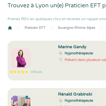
Trouvez à Lyon un(e) Praticien EFT 
Prenez RDV en quelques clics et recevez un rappel sms 
Praticien EFT
Auvergne-Rhône-Alpes
Crenolibre
Marine Gandy
Hypnothérapeute
Présent dans plusieurs cab
109 avis
5
1
5
109
Rénald Grabinski
Hypnothérapeute