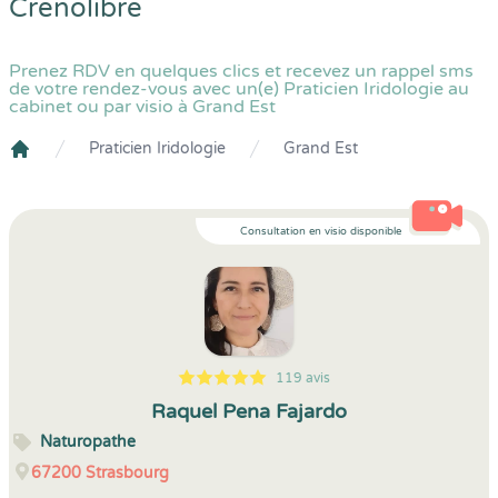
Crenolibre
Prenez RDV en quelques clics et recevez un rappel sms
de votre rendez-vous avec un(e) Praticien Iridologie au
cabinet ou par visio à Grand Est
Praticien Iridologie
Grand Est
Crenolibre
Consultation en visio disponible
119 avis
5
1
5
119
Raquel Pena Fajardo
Naturopathe
67200
Strasbourg