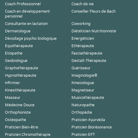
Coach Professionnel
Coach de vie
Coach en développement
Conseiller Fleurs de Bach
personnel
Consultante en lactation
Coworking
Dermatologue
Diététicien Nutritionniste
Décodage psycho-biologique
Energéticien
Equithérapeute
Ethérapeute
Etiopathe
Fasciathérapeute
Geobiologue
Gestalt-Thérapeute
Graphothérapeute
Guérisseur
Hypnothérapeute
Imaginologie®
Infirmier
Kinesiologue
Kinesithérapeute
Magnetiseur
Masseur
Musicothérapeute
Médecine Douce
Naturopathe
Orthophoniste
Orthopédie
Ostéopathe
Praticien Ayurvéda
Praticien Bien-être
Praticien Biorésonance
Praticien Chromothérapie
Praticien EFT