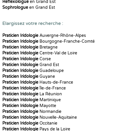
Reflexologue
en Grand Est
Sophrologue
en Grand Est
Elargissez votre recherche :
Praticien Iridologie
Auvergne-Rhône-Alpes
Praticien Iridologie
Bourgogne-Franche-Comté
Praticien Iridologie
Bretagne
Praticien Iridologie
Centre-Val de Loire
Praticien Iridologie
Corse
Praticien Iridologie
Grand Est
Praticien Iridologie
Guadeloupe
Praticien Iridologie
Guyane
Praticien Iridologie
Hauts-de-France
Praticien Iridologie
Île-de-France
Praticien Iridologie
La Réunion
Praticien Iridologie
Martinique
Praticien Iridologie
Mayotte
Praticien Iridologie
Normandie
Praticien Iridologie
Nouvelle-Aquitaine
Praticien Iridologie
Occitanie
Praticien Iridologie
Pays de la Loire