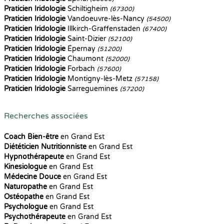
Praticien Iridologie
Schiltigheim
(67300)
Praticien Iridologie
Vandoeuvre-lès-Nancy
(54500)
Praticien Iridologie
Illkirch-Graffenstaden
(67400)
Praticien Iridologie
Saint-Dizier
(52100)
Praticien Iridologie
Épernay
(51200)
Praticien Iridologie
Chaumont
(52000)
Praticien Iridologie
Forbach
(57600)
Praticien Iridologie
Montigny-lès-Metz
(57158)
Praticien Iridologie
Sarreguemines
(57200)
Recherches associées
Coach Bien-être
en Grand Est
Diététicien Nutritionniste
en Grand Est
Hypnothérapeute
en Grand Est
Kinesiologue
en Grand Est
Médecine Douce
en Grand Est
Naturopathe
en Grand Est
Ostéopathe
en Grand Est
Psychologue
en Grand Est
Psychothérapeute
en Grand Est