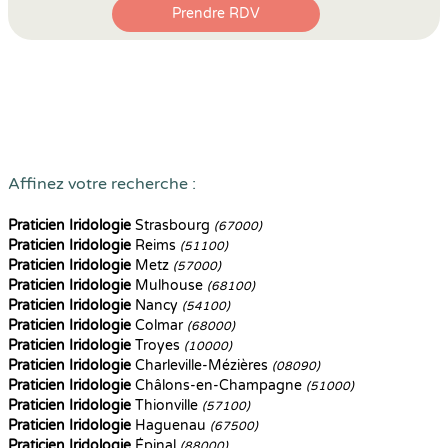
Prendre RDV
Affinez votre recherche :
Praticien Iridologie
Strasbourg
(67000)
Praticien Iridologie
Reims
(51100)
Praticien Iridologie
Metz
(57000)
Praticien Iridologie
Mulhouse
(68100)
Praticien Iridologie
Nancy
(54100)
Praticien Iridologie
Colmar
(68000)
Praticien Iridologie
Troyes
(10000)
Praticien Iridologie
Charleville-Mézières
(08090)
Praticien Iridologie
Châlons-en-Champagne
(51000)
Praticien Iridologie
Thionville
(57100)
Praticien Iridologie
Haguenau
(67500)
Praticien Iridologie
Épinal
(88000)