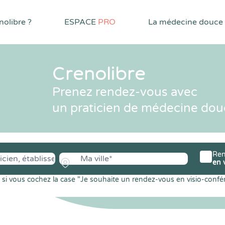
olibre ?
ESPACE
PRO
La médecine douce
Crenolibre
Prenez rendez-vous avec
un praticien de médecine dou
Ren
en 
si vous cochez la case "Je souhaite un rendez-vous en visio-confé