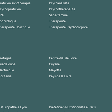
raticien sonothérapie
Psychanalyste
sychopraticien
Psychothérapeute
PA
Sage-femme
ophrologue
Thérapeute
hérapeute Holistique
Thérapeute Psychocorporel
retagne
Centre-Val de Loire
uadeloupe
Guyane
artinique
Mayotte
ccitanie
Pays de la Loire
aturopathe à Lyon
Diététicien Nutritionniste à Paris