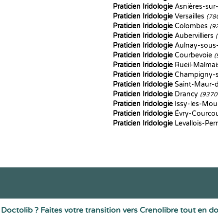
Praticien Iridologie
Asnières-sur
Praticien Iridologie
Versailles
(78
Praticien Iridologie
Colombes
(9
Praticien Iridologie
Aubervilliers
Praticien Iridologie
Aulnay-sous
Praticien Iridologie
Courbevoie
(
Praticien Iridologie
Rueil-Malma
Praticien Iridologie
Champigny-
Praticien Iridologie
Saint-Maur-
Praticien Iridologie
Drancy
(9370
Praticien Iridologie
Issy-les-Mou
Praticien Iridologie
Évry-Courco
Praticien Iridologie
Levallois-Per
Doctolib ? Faites votre transition vers Crenolibre tout en d