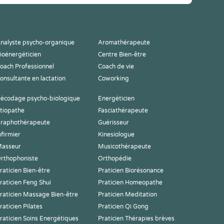
nalyste psycho-organique
Aromathérapeute
ioénergéticien
Centre Bien-être
oach Professionnel
Coach de vie
onsultante en lactation
Coworking
écodage psycho-biologique
Energéticien
tiopathe
Fasciathérapeute
raphothérapeute
Guérisseur
nfirmier
Kinesiologue
asseur
Musicothérapeute
rthophoniste
Orthopédie
raticien Bien-être
Praticien Biorésonance
raticien Feng Shui
Praticien Homeopathe
raticien Massage Bien-être
Praticien Meditation
raticien Pilates
Praticien Qi Gong
raticien Soins Energétiques
Praticien Thérapies brèves