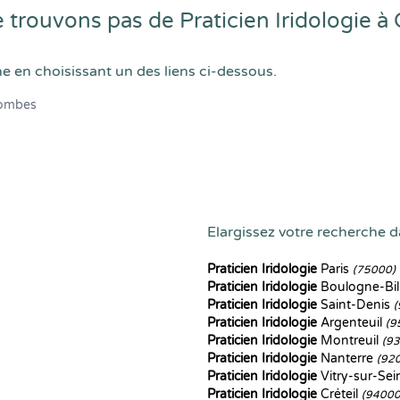
trouvons pas de Praticien Iridologie 
he en choisissant un des liens ci-dessous.
ombes
Elargissez votre recherche da
Praticien Iridologie
Paris
(75000)
Praticien Iridologie
Boulogne-Bil
Praticien Iridologie
Saint-Denis
(
Praticien Iridologie
Argenteuil
(9
Praticien Iridologie
Montreuil
(9
Praticien Iridologie
Nanterre
(92
Praticien Iridologie
Vitry-sur-Se
Praticien Iridologie
Créteil
(94000