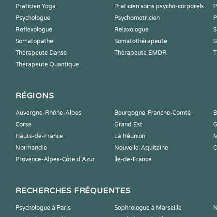
Praticien Yoga
Praticien soins psycho-corporels
P
Psychologue
Psychomotricien
P
Reflexologue
Relaxologue
S
Somatopathe
Somatothérapeute
S
Thérapeute Danse
Thérapeute EMDR
T
Thérapeute Quantique
RÉGIONS
Auvergne-Rhône-Alpes
Bourgogne-Franche-Comté
B
Corse
Grand Est
G
Hauts-de-France
La Réunion
M
Normandie
Nouvelle-Aquitaine
O
Provence-Alpes-Côte d'Azur
Île-de-France
RECHERCHES FRÉQUENTES
Psychologue à Paris
Sophrologue à Marseille
N