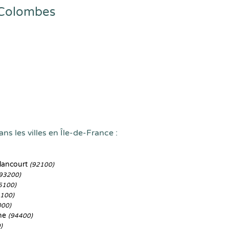
à Colombes
ns les villes en Île-de-France :
lancourt
(92100)
93200)
5100)
3100)
000)
ine
(94400)
)