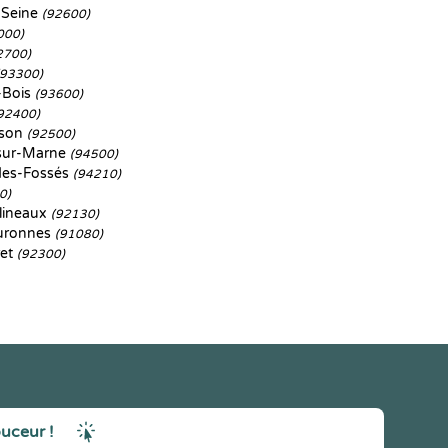
-Seine
(92600)
000)
2700)
(93300)
-Bois
(93600)
92400)
ison
(92500)
sur-Marne
(94500)
des-Fossés
(94210)
0)
lineaux
(92130)
uronnes
(91080)
ret
(92300)
ouceur !