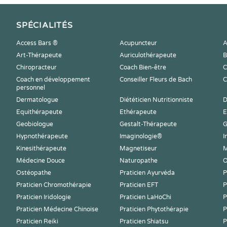
SPÉCIALITÉS
Access Bars ®
Acupuncteur
A
Art-Thérapeute
Auriculothérapeute
B
Chiropracteur
Coach Bien-être
C
Coach en développement
Conseiller Fleurs de Bach
C
personnel
Dermatologue
Diététicien Nutritionniste
D
Equithérapeute
Ethérapeute
E
Geobiologue
Gestalt-Thérapeute
G
Hypnothérapeute
Imaginologie®
I
Kinesithérapeute
Magnetiseur
M
Médecine Douce
Naturopathe
O
Ostéopathe
Praticien Ayurvéda
P
Praticien Chromothérapie
Praticien EFT
P
Praticien Iridologie
Praticien LaHoChi
P
Praticien Médecine Chinoise
Praticien Phytothérapie
P
Praticien Reiki
Praticien Shiatsu
P