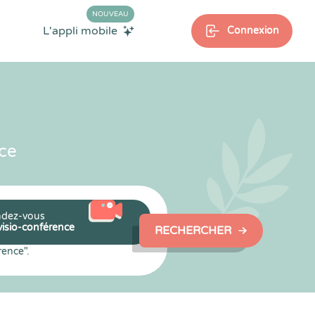
NOUVEAU
L'appli mobile
Connexion
ce
dez-vous
visio-conférence
RECHERCHER
rence".