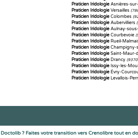
Praticien Iridologie
Asnières-sur
Praticien Iridologie
Versailles
(78
Praticien Iridologie
Colombes
(9
Praticien Iridologie
Aubervilliers
Praticien Iridologie
Aulnay-sous
Praticien Iridologie
Courbevoie
(
Praticien Iridologie
Rueil-Malma
Praticien Iridologie
Champigny-
Praticien Iridologie
Saint-Maur-
Praticien Iridologie
Drancy
(9370
Praticien Iridologie
Issy-les-Mou
Praticien Iridologie
Évry-Courco
Praticien Iridologie
Levallois-Per
Doctolib ? Faites votre transition vers Crenolibre tout en d