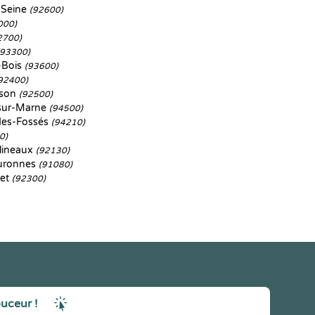
-Seine
(92600)
000)
2700)
(93300)
-Bois
(93600)
92400)
ison
(92500)
sur-Marne
(94500)
des-Fossés
(94210)
0)
lineaux
(92130)
uronnes
(91080)
ret
(92300)
ouceur !