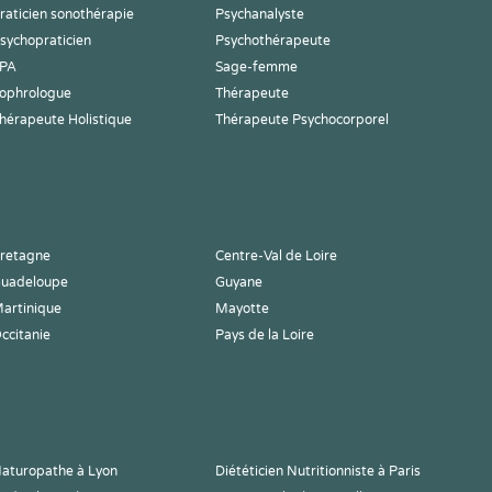
raticien sonothérapie
Psychanalyste
sychopraticien
Psychothérapeute
PA
Sage-femme
ophrologue
Thérapeute
hérapeute Holistique
Thérapeute Psychocorporel
retagne
Centre-Val de Loire
uadeloupe
Guyane
artinique
Mayotte
ccitanie
Pays de la Loire
aturopathe à Lyon
Diététicien Nutritionniste à Paris