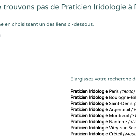
rouvons pas de Praticien Iridologie à 
he en choisissant un des liens ci-dessous.
s
Elargissez votre recherche da
Praticien Iridologie
Paris
(75000)
Praticien Iridologie
Boulogne-Bil
Praticien Iridologie
Saint-Denis
(
Praticien Iridologie
Argenteuil
(9
Praticien Iridologie
Montreuil
(9
Praticien Iridologie
Nanterre
(92
Praticien Iridologie
Vitry-sur-Se
Praticien Iridologie
Créteil
(94000