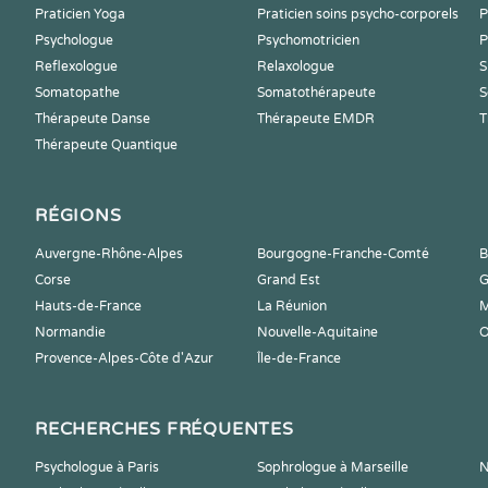
Praticien Yoga
Praticien soins psycho-corporels
P
Psychologue
Psychomotricien
P
Reflexologue
Relaxologue
S
Somatopathe
Somatothérapeute
S
Thérapeute Danse
Thérapeute EMDR
T
Thérapeute Quantique
RÉGIONS
Auvergne-Rhône-Alpes
Bourgogne-Franche-Comté
B
Corse
Grand Est
G
Hauts-de-France
La Réunion
M
Normandie
Nouvelle-Aquitaine
O
Provence-Alpes-Côte d'Azur
Île-de-France
RECHERCHES FRÉQUENTES
Psychologue à Paris
Sophrologue à Marseille
N