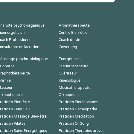
nalyste psycho-organique
Aromathérapeute
ioénergéticien
Centre Bien-être
oach Professionnel
Coach de vie
onsultante en lactation
Coworking
écodage psycho-biologique
Energéticien
tiopathe
Fasciathérapeute
raphothérapeute
Guérisseur
nfirmier
Kinesiologue
asseur
Musicothérapeute
rthophoniste
Orthopédie
raticien Bien-être
Praticien Biorésonance
raticien Feng Shui
Praticien Homeopathe
raticien Massage Bien-être
Praticien Meditation
raticien Pilates
Praticien Qi Gong
raticien Soins Energétiques
Praticien Thérapies brèves