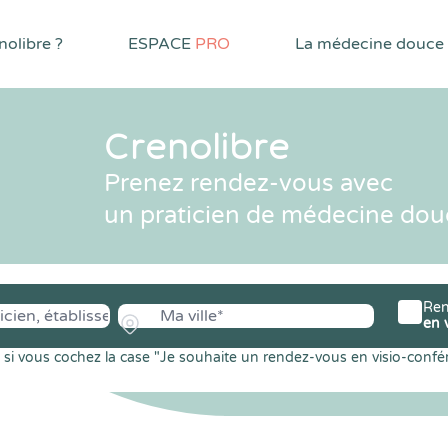
olibre ?
ESPACE
PRO
La médecine douce
Crenolibre
Prenez rendez-vous avec
un praticien de médecine dou
Ren
en 
si vous cochez la case "Je souhaite un rendez-vous en visio-confé