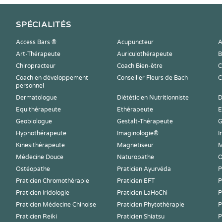
SPÉCIALITÉS
Access Bars ®
Acupuncteur
A
Art-Thérapeute
Auriculothérapeute
B
Chiropracteur
Coach Bien-être
C
Coach en développement
Conseiller Fleurs de Bach
C
personnel
Dermatologue
Diététicien Nutritionniste
D
Equithérapeute
Ethérapeute
E
Geobiologue
Gestalt-Thérapeute
G
Hypnothérapeute
Imaginologie®
I
Kinesithérapeute
Magnetiseur
M
Médecine Douce
Naturopathe
O
Ostéopathe
Praticien Ayurvéda
P
Praticien Chromothérapie
Praticien EFT
P
Praticien Iridologie
Praticien LaHoChi
P
Praticien Médecine Chinoise
Praticien Phytothérapie
P
Praticien Reiki
Praticien Shiatsu
P