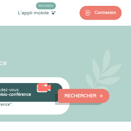
NOUVEAU
L'appli mobile
Connexion
ce
dez-vous
visio-conférence
RECHERCHER
rence".