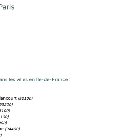
Paris
ns les villes en Île-de-France :
lancourt
(92100)
93200)
5100)
3100)
000)
ine
(94400)
)