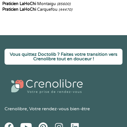
Praticien LaHoChi
Montaigu
(85600)
Praticien LaHoChi
Carquefou
(44470)
Vous quittez Doctolib ? Faites votre transition vers
Crenolibre tout en douceur !
Crenolibre
, Votre rendez-vous bien-être
Youtube
Facebook
Pintereset
Instagram
LinkedIn