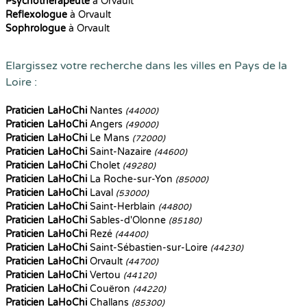
Psychothérapeute
à Orvault
Reflexologue
à Orvault
Sophrologue
à Orvault
Elargissez votre recherche dans les villes en Pays de la
Loire :
Praticien LaHoChi
Nantes
(44000)
Praticien LaHoChi
Angers
(49000)
Praticien LaHoChi
Le Mans
(72000)
Praticien LaHoChi
Saint-Nazaire
(44600)
Praticien LaHoChi
Cholet
(49280)
Praticien LaHoChi
La Roche-sur-Yon
(85000)
Praticien LaHoChi
Laval
(53000)
Praticien LaHoChi
Saint-Herblain
(44800)
Praticien LaHoChi
Sables-d'Olonne
(85180)
Praticien LaHoChi
Rezé
(44400)
Praticien LaHoChi
Saint-Sébastien-sur-Loire
(44230)
Praticien LaHoChi
Orvault
(44700)
Praticien LaHoChi
Vertou
(44120)
Praticien LaHoChi
Couëron
(44220)
Praticien LaHoChi
Challans
(85300)