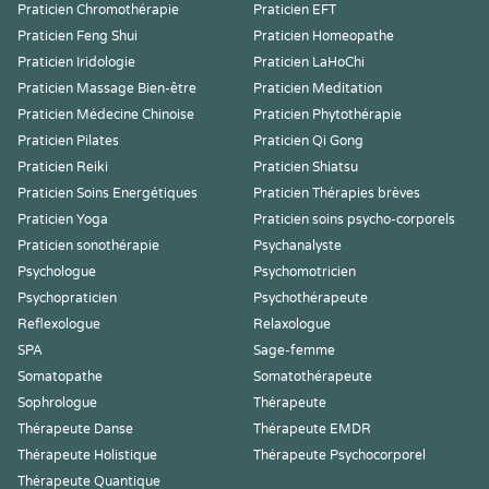
Praticien Chromothérapie
Praticien EFT
Praticien Feng Shui
Praticien Homeopathe
Praticien Iridologie
Praticien LaHoChi
Praticien Massage Bien-être
Praticien Meditation
Praticien Médecine Chinoise
Praticien Phytothérapie
Praticien Pilates
Praticien Qi Gong
Praticien Reiki
Praticien Shiatsu
Praticien Soins Energétiques
Praticien Thérapies brèves
Praticien Yoga
Praticien soins psycho-corporels
Praticien sonothérapie
Psychanalyste
Psychologue
Psychomotricien
Psychopraticien
Psychothérapeute
Reflexologue
Relaxologue
SPA
Sage-femme
Somatopathe
Somatothérapeute
Sophrologue
Thérapeute
Thérapeute Danse
Thérapeute EMDR
Thérapeute Holistique
Thérapeute Psychocorporel
Thérapeute Quantique