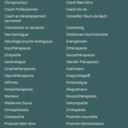
Chiropracteur
Coach Bien-être
Coach Professionnel
Coach de vie
Coach en développement
Conseiller Fleurs de Bach
personnel
Consultante en lactation
Coworking
Dermatologue
Diététicien Nutritionniste
Décodage psycho-biologique
Energéticien
Equithérapeute
Ethérapeute
Etiopathe
Fasciathérapeute
Geobiologue
Gestalt-Thérapeute
Graphothérapeute
Guérisseur
Hypnothérapeute
Imaginologie®
Infirmier
Kinesiologue
Kinesithérapeute
Magnetiseur
Masseur
Musicothérapeute
Médecine Douce
Naturopathe
Orthophoniste
Orthopédie
Ostéopathe
Praticien Ayurvéda
Praticien Bien-être
Praticien Biorésonance