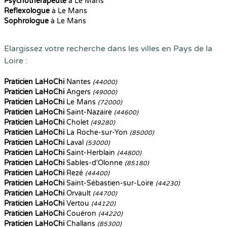
Psychothérapeute
à Le Mans
Reflexologue
à Le Mans
Sophrologue
à Le Mans
Elargissez votre recherche dans les villes en Pays de la
Loire :
Praticien LaHoChi
Nantes
(44000)
Praticien LaHoChi
Angers
(49000)
Praticien LaHoChi
Le Mans
(72000)
Praticien LaHoChi
Saint-Nazaire
(44600)
Praticien LaHoChi
Cholet
(49280)
Praticien LaHoChi
La Roche-sur-Yon
(85000)
Praticien LaHoChi
Laval
(53000)
Praticien LaHoChi
Saint-Herblain
(44800)
Praticien LaHoChi
Sables-d'Olonne
(85180)
Praticien LaHoChi
Rezé
(44400)
Praticien LaHoChi
Saint-Sébastien-sur-Loire
(44230)
Praticien LaHoChi
Orvault
(44700)
Praticien LaHoChi
Vertou
(44120)
Praticien LaHoChi
Couëron
(44220)
Praticien LaHoChi
Challans
(85300)