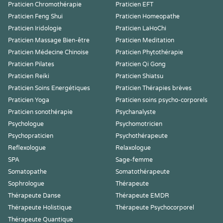
Praticien Chromothérapie
Praticien EFT
Praticien Feng Shui
Praticien Homeopathe
Praticien Iridologie
Praticien LaHoChi
Praticien Massage Bien-être
Praticien Meditation
Praticien Médecine Chinoise
Praticien Phytothérapie
Praticien Pilates
Praticien Qi Gong
Praticien Reiki
Praticien Shiatsu
Praticien Soins Energétiques
Praticien Thérapies brèves
Praticien Yoga
Praticien soins psycho-corporels
Praticien sonothérapie
Psychanalyste
Psychologue
Psychomotricien
Psychopraticien
Psychothérapeute
Reflexologue
Relaxologue
SPA
Sage-femme
Somatopathe
Somatothérapeute
Sophrologue
Thérapeute
Thérapeute Danse
Thérapeute EMDR
Thérapeute Holistique
Thérapeute Psychocorporel
Thérapeute Quantique