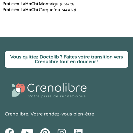
Praticien LaHoChi
Montaigu
(85600)
Praticien LaHoChi
Carquefou
(44470)
Vous quittez Doctolib ? Faites votre transition vers
Crenolibre tout en douceur !
Crenolibre
, Votre rendez-vous bien-être
Youtube
Facebook
Pintereset
Instagram
LinkedIn