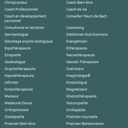
Chiropracteur
Coach Bien-être
Coach Professionnel
Coach de vie
Coach en développement
Conseiller Fleurs de Bach
personnel
Consultante en lactation
Coworking
Dermatologue
Diététicien Nutritionniste
Décodage psycho-biologique
Energéticien
Equithérapeute
Ethérapeute
Etiopathe
Fasciathérapeute
Geobiologue
Gestalt-Thérapeute
Graphothérapeute
Guérisseur
Hypnothérapeute
Imaginologie®
Infirmier
Kinesiologue
Kinesithérapeute
Magnetiseur
Masseur
Musicothérapeute
Médecine Douce
Naturopathe
Orthophoniste
Orthopédie
Ostéopathe
Praticien Ayurvéda
Praticien Bien-être
Praticien Biorésonance