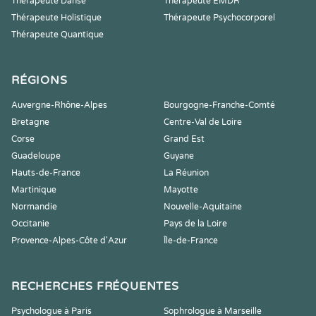
Thérapeute Danse
Thérapeute EMDR
Thérapeute Holistique
Thérapeute Psychocorporel
Thérapeute Quantique
RÉGIONS
Auvergne-Rhône-Alpes
Bourgogne-Franche-Comté
Bretagne
Centre-Val de Loire
Corse
Grand Est
Guadeloupe
Guyane
Hauts-de-France
La Réunion
Martinique
Mayotte
Normandie
Nouvelle-Aquitaine
Occitanie
Pays de la Loire
Provence-Alpes-Côte d'Azur
Île-de-France
RECHERCHES FRÉQUENTES
Psychologue à Paris
Sophrologue à Marseille