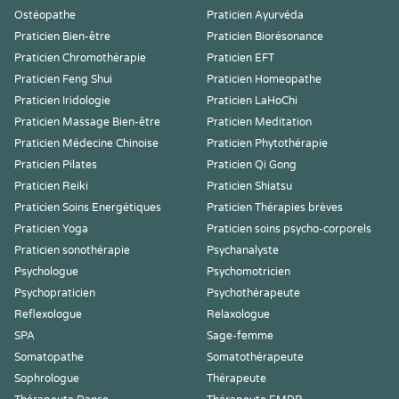
Ostéopathe
Praticien Ayurvéda
Praticien Bien-être
Praticien Biorésonance
Praticien Chromothérapie
Praticien EFT
Praticien Feng Shui
Praticien Homeopathe
Praticien Iridologie
Praticien LaHoChi
Praticien Massage Bien-être
Praticien Meditation
Praticien Médecine Chinoise
Praticien Phytothérapie
Praticien Pilates
Praticien Qi Gong
Praticien Reiki
Praticien Shiatsu
Praticien Soins Energétiques
Praticien Thérapies brèves
Praticien Yoga
Praticien soins psycho-corporels
Praticien sonothérapie
Psychanalyste
Psychologue
Psychomotricien
Psychopraticien
Psychothérapeute
Reflexologue
Relaxologue
SPA
Sage-femme
Somatopathe
Somatothérapeute
Sophrologue
Thérapeute