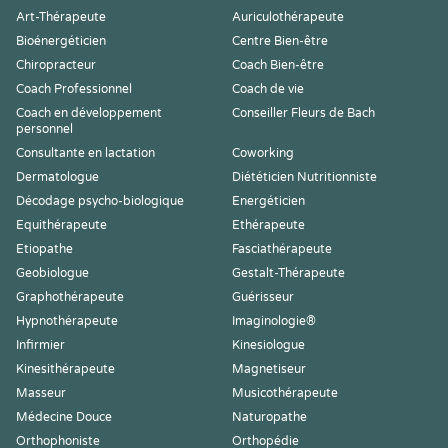
Art-Thérapeute
Auriculothérapeute
Bioénergéticien
Centre Bien-être
Chiropracteur
Coach Bien-être
Coach Professionnel
Coach de vie
Coach en développement
Conseiller Fleurs de Bach
personnel
Consultante en lactation
Coworking
Dermatologue
Diététicien Nutritionniste
Décodage psycho-biologique
Energéticien
Equithérapeute
Ethérapeute
Etiopathe
Fasciathérapeute
Geobiologue
Gestalt-Thérapeute
Graphothérapeute
Guérisseur
Hypnothérapeute
Imaginologie®
Infirmier
Kinesiologue
Kinesithérapeute
Magnetiseur
Masseur
Musicothérapeute
Médecine Douce
Naturopathe
Orthophoniste
Orthopédie