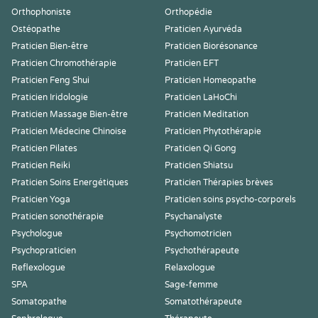
Orthophoniste
Orthopédie
Ostéopathe
Praticien Ayurvéda
Praticien Bien-être
Praticien Biorésonance
Praticien Chromothérapie
Praticien EFT
Praticien Feng Shui
Praticien Homeopathe
Praticien Iridologie
Praticien LaHoChi
Praticien Massage Bien-être
Praticien Meditation
Praticien Médecine Chinoise
Praticien Phytothérapie
Praticien Pilates
Praticien Qi Gong
Praticien Reiki
Praticien Shiatsu
Praticien Soins Energétiques
Praticien Thérapies brèves
Praticien Yoga
Praticien soins psycho-corporels
Praticien sonothérapie
Psychanalyste
Psychologue
Psychomotricien
Psychopraticien
Psychothérapeute
Reflexologue
Relaxologue
SPA
Sage-femme
Somatopathe
Somatothérapeute