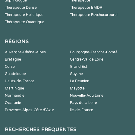
Sophrologue
Thérapeute
Thérapeute Danse
Thérapeute EMDR
Thérapeute Holistique
Thérapeute Psychocorporel
Thérapeute Quantique
RÉGIONS
Auvergne-Rhône-Alpes
Bourgogne-Franche-Comté
Bretagne
Centre-Val de Loire
Corse
Grand Est
Guadeloupe
Guyane
Hauts-de-France
La Réunion
Martinique
Mayotte
Normandie
Nouvelle-Aquitaine
Occitanie
Pays de la Loire
Provence-Alpes-Côte d'Azur
Île-de-France
RECHERCHES FRÉQUENTES