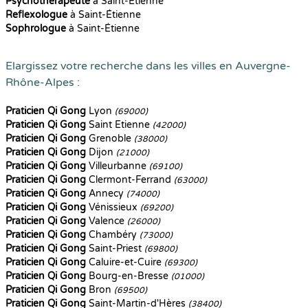
Psychothérapeute
à Saint-Étienne
Reflexologue
à Saint-Étienne
Sophrologue
à Saint-Étienne
Elargissez votre recherche dans les villes en Auvergne-
Rhône-Alpes :
Praticien Qi Gong
Lyon
(69000)
Praticien Qi Gong
Saint Etienne
(42000)
Praticien Qi Gong
Grenoble
(38000)
Praticien Qi Gong
Dijon
(21000)
Praticien Qi Gong
Villeurbanne
(69100)
Praticien Qi Gong
Clermont-Ferrand
(63000)
Praticien Qi Gong
Annecy
(74000)
Praticien Qi Gong
Vénissieux
(69200)
Praticien Qi Gong
Valence
(26000)
Praticien Qi Gong
Chambéry
(73000)
Praticien Qi Gong
Saint-Priest
(69800)
Praticien Qi Gong
Caluire-et-Cuire
(69300)
Praticien Qi Gong
Bourg-en-Bresse
(01000)
Praticien Qi Gong
Bron
(69500)
Praticien Qi Gong
Saint-Martin-d'Hères
(38400)