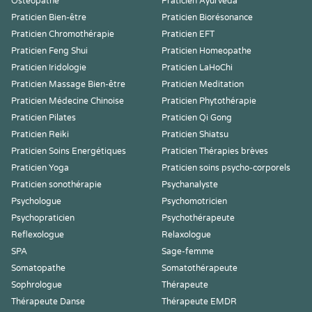
Ostéopathe
Praticien Ayurvéda
Praticien Bien-être
Praticien Biorésonance
Praticien Chromothérapie
Praticien EFT
Praticien Feng Shui
Praticien Homeopathe
Praticien Iridologie
Praticien LaHoChi
Praticien Massage Bien-être
Praticien Meditation
Praticien Médecine Chinoise
Praticien Phytothérapie
Praticien Pilates
Praticien Qi Gong
Praticien Reiki
Praticien Shiatsu
Praticien Soins Energétiques
Praticien Thérapies brèves
Praticien Yoga
Praticien soins psycho-corporels
Praticien sonothérapie
Psychanalyste
Psychologue
Psychomotricien
Psychopraticien
Psychothérapeute
Reflexologue
Relaxologue
SPA
Sage-femme
Somatopathe
Somatothérapeute
Sophrologue
Thérapeute
Thérapeute Danse
Thérapeute EMDR