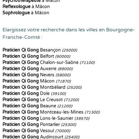
Psychothérapeute
à Mâcon
Reflexologue
à Mâcon
Sophrologue
à Mâcon
Elargissez votre recherche dans les villes en Bourgogne-
Franche-Comté :
Praticien Qi Gong
Besançon
(25000)
Praticien Qi Gong
Belfort
(90000)
Praticien Qi Gong
Chalon-sur-Saône
(71100)
Praticien Qi Gong
Auxerre
(89000)
Praticien Qi Gong
Nevers
(58000)
Praticien Qi Gong
Mâcon
(71870)
Praticien Qi Gong
Montbéliard
(25200)
Praticien Qi Gong
Dole
(39100)
Praticien Qi Gong
Le Creusot
(71200)
Praticien Qi Gong
Beaune
(21200)
Praticien Qi Gong
Montceau-les-Mines
(71300)
Praticien Qi Gong
Lons-le-Saunier
(39570)
Praticien Qi Gong
Pontarlier
(25300)
Praticien Qi Gong
Vesoul
(70000)
Praticien Qi Gong
Audincourt
(25400)