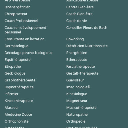
Art-Thérapeute
Auriculothérapeute
Bioénergéticien
Centre Bien-être
Chiropracteur
Coach Bien-être
Coach Professionnel
Coach de vie
Coach en développement
Conseiller Fleurs de Bach
personnel
Consultante en lactation
Coworking
Dermatologue
Diététicien Nutritionniste
Décodage psycho-biologique
Energéticien
Equithérapeute
Ethérapeute
Etiopathe
Fasciathérapeute
Geobiologue
Gestalt-Thérapeute
Graphothérapeute
Guérisseur
Hypnothérapeute
Imaginologie®
Infirmier
Kinesiologue
Kinesithérapeute
Magnetiseur
Masseur
Musicothérapeute
Médecine Douce
Naturopathe
Orthophoniste
Orthopédie