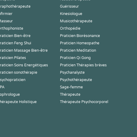
raphothérapeute
Guérisseur
nfirmier
Kinesiologue
asseur
Musicothérapeute
rthophoniste
Orthopédie
raticien Bien-être
Praticien Biorésonance
raticien Feng Shui
Praticien Homeopathe
raticien Massage Bien-être
Praticien Meditation
raticien Pilates
Praticien Qi Gong
raticien Soins Energétiques
Praticien Thérapies brèves
raticien sonothérapie
Psychanalyste
sychopraticien
Psychothérapeute
PA
Sage-femme
ophrologue
Thérapeute
hérapeute Holistique
Thérapeute Psychocorporel