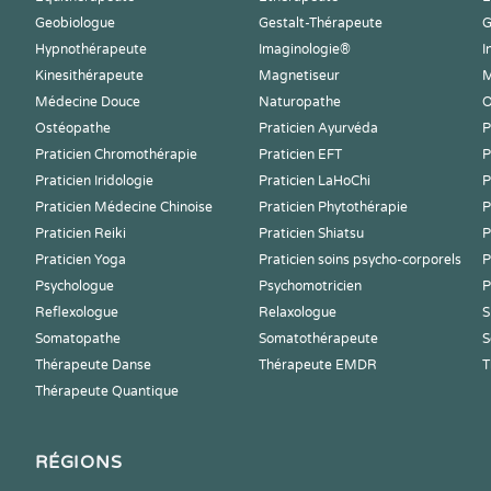
Geobiologue
Gestalt-Thérapeute
G
Hypnothérapeute
Imaginologie®
I
Kinesithérapeute
Magnetiseur
M
Médecine Douce
Naturopathe
O
Ostéopathe
Praticien Ayurvéda
P
Praticien Chromothérapie
Praticien EFT
P
Praticien Iridologie
Praticien LaHoChi
P
Praticien Médecine Chinoise
Praticien Phytothérapie
P
Praticien Reiki
Praticien Shiatsu
P
Praticien Yoga
Praticien soins psycho-corporels
P
Psychologue
Psychomotricien
P
Reflexologue
Relaxologue
S
Somatopathe
Somatothérapeute
S
Thérapeute Danse
Thérapeute EMDR
T
Thérapeute Quantique
RÉGIONS