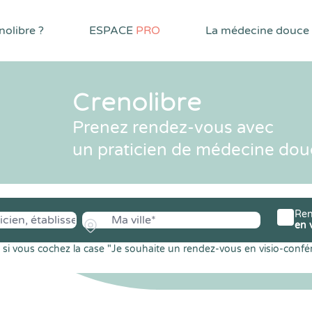
olibre ?
ESPACE
PRO
La médecine douce
Crenolibre
Prenez rendez-vous avec
un praticien de médecine dou
Ren
en 
si vous cochez la case "Je souhaite un rendez-vous en visio-confé