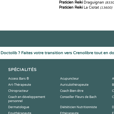
Praticien Reiki
Draguignan
(8330
Praticien Reiki
La Ciotat
(13600)
Doctolib ? Faites votre transition vers Crenolibre tout en d
SPÉCIALITÉS
Access Bars ®
Acupuncteur
A
Art-Thérapeute
Auriculothérapeute
B
Chiropracteur
Coach Bien-être
C
Coach en développement
Conseiller Fleurs de Bach
C
personnel
Dermatologue
Diététicien Nutritionniste
D
Equithérapeute
Ethérapeute
E