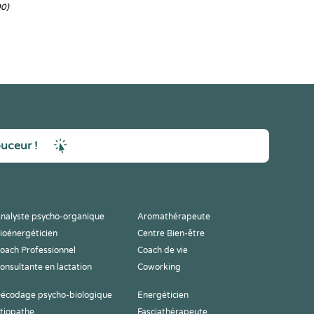
0)
ouceur !
nalyste psycho-organique
Aromathérapeute
ioénergéticien
Centre Bien-être
oach Professionnel
Coach de vie
onsultante en lactation
Coworking
écodage psycho-biologique
Energéticien
tiopathe
Fasciathérapeute