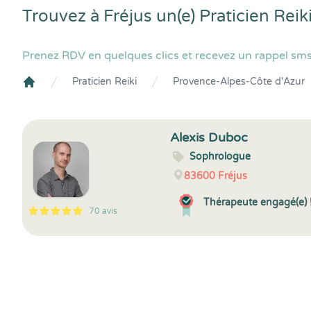
Trouvez à Fréjus un(e) Praticien Rei
Prenez RDV en quelques clics et recevez un rappel sms 
Praticien Reiki
Provence-Alpes-Côte d'Azur
Crenolibre
Alexis Duboc
Sophrologue
83600
Fréjus
Thérapeute engagé(e) 
70 avis
5
1
5
70