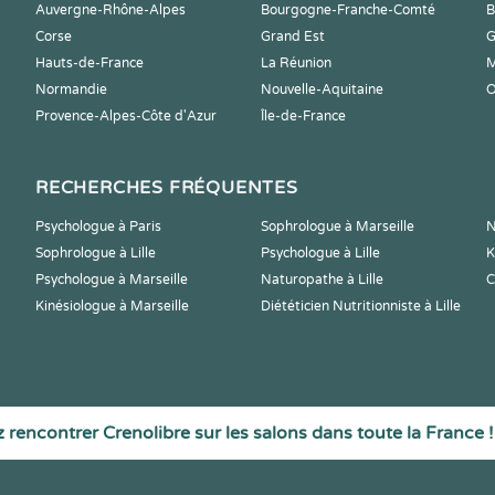
Auvergne-Rhône-Alpes
Bourgogne-Franche-Comté
B
Corse
Grand Est
G
Hauts-de-France
La Réunion
M
Normandie
Nouvelle-Aquitaine
O
Provence-Alpes-Côte d'Azur
Île-de-France
RECHERCHES FRÉQUENTES
Psychologue à Paris
Sophrologue à Marseille
N
Sophrologue à Lille
Psychologue à Lille
K
Psychologue à Marseille
Naturopathe à Lille
C
Kinésiologue à Marseille
Diététicien Nutritionniste à Lille
 rencontrer Crenolibre sur les salons dans toute la France !