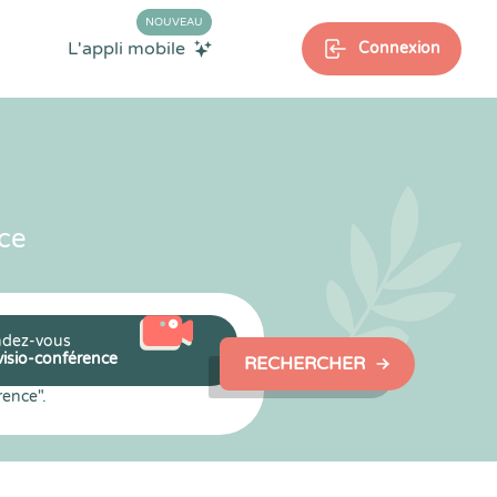
NOUVEAU
L'appli mobile
Connexion
ce
dez-vous
visio-conférence
RECHERCHER
rence".