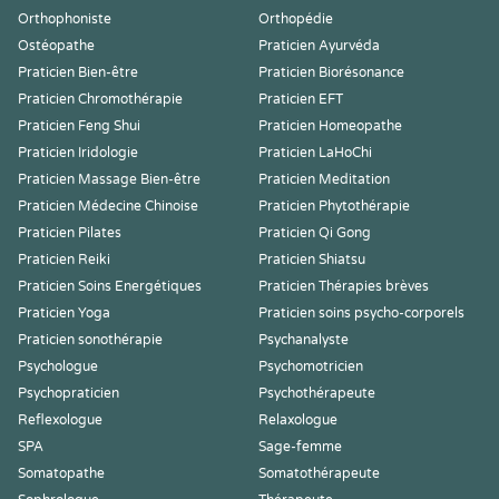
Orthophoniste
Orthopédie
Ostéopathe
Praticien Ayurvéda
Praticien Bien-être
Praticien Biorésonance
Praticien Chromothérapie
Praticien EFT
Praticien Feng Shui
Praticien Homeopathe
Praticien Iridologie
Praticien LaHoChi
Praticien Massage Bien-être
Praticien Meditation
Praticien Médecine Chinoise
Praticien Phytothérapie
Praticien Pilates
Praticien Qi Gong
Praticien Reiki
Praticien Shiatsu
Praticien Soins Energétiques
Praticien Thérapies brèves
Praticien Yoga
Praticien soins psycho-corporels
Praticien sonothérapie
Psychanalyste
Psychologue
Psychomotricien
Psychopraticien
Psychothérapeute
Reflexologue
Relaxologue
SPA
Sage-femme
Somatopathe
Somatothérapeute