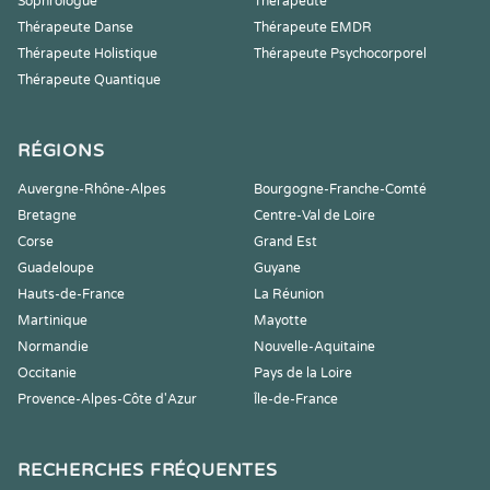
Sophrologue
Thérapeute
Thérapeute Danse
Thérapeute EMDR
Thérapeute Holistique
Thérapeute Psychocorporel
Thérapeute Quantique
RÉGIONS
Auvergne-Rhône-Alpes
Bourgogne-Franche-Comté
Bretagne
Centre-Val de Loire
Corse
Grand Est
Guadeloupe
Guyane
Hauts-de-France
La Réunion
Martinique
Mayotte
Normandie
Nouvelle-Aquitaine
Occitanie
Pays de la Loire
Provence-Alpes-Côte d'Azur
Île-de-France
RECHERCHES FRÉQUENTES