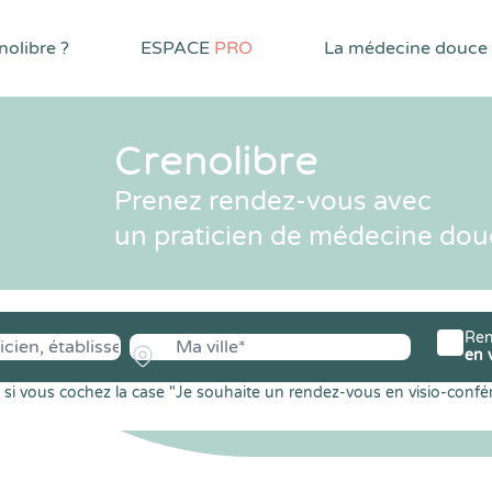
olibre ?
ESPACE
PRO
La médecine douce
Crenolibre
Prenez rendez-vous avec
un praticien de médecine dou
Ren
en 
si vous cochez la case "Je souhaite un rendez-vous en visio-confé