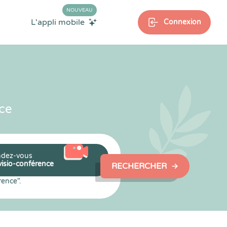
NOUVEAU
L'appli mobile
Connexion
ce
dez-vous
visio-conférence
RECHERCHER
rence".