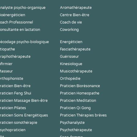
nalyste psycho-organique
Aromathérapeute
ioénergéticien
Centre Bien-être
oach Professionnel
Coach de vie
onsultante en lactation
Coworking
écodage psycho-biologique
Energéticien
tiopathe
Fasciathérapeute
raphothérapeute
Guérisseur
nfirmier
Kinesiologue
asseur
Musicothérapeute
rthophoniste
Orthopédie
raticien Bien-être
Praticien Biorésonance
raticien Feng Shui
Praticien Homeopathe
raticien Massage Bien-être
Praticien Meditation
raticien Pilates
Praticien Qi Gong
raticien Soins Energétiques
Praticien Thérapies brèves
raticien sonothérapie
Psychanalyste
sychopraticien
Psychothérapeute