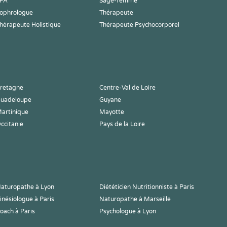
PA
Sage-femme
ophrologue
Thérapeute
hérapeute Holistique
Thérapeute Psychocorporel
retagne
Centre-Val de Loire
uadeloupe
Guyane
artinique
Mayotte
ccitanie
Pays de la Loire
aturopathe à Lyon
Diététicien Nutritionniste à Paris
inésiologue à Paris
Naturopathe à Marseille
oach à Paris
Psychologue à Lyon