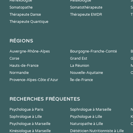
Reflexologue
Relaxologue
S
Somatopathe
Somatothérapeute
S
Thérapeute Danse
Thérapeute EMDR
T
Thérapeute Quantique
RÉGIONS
Auvergne-Rhône-Alpes
Bourgogne-Franche-Comté
B
Corse
Grand Est
G
Hauts-de-France
La Réunion
M
Normandie
Nouvelle-Aquitaine
O
Provence-Alpes-Côte d'Azur
Île-de-France
RECHERCHES FRÉQUENTES
Psychologue à Paris
Sophrologue à Marseille
N
Sophrologue à Lille
Psychologue à Lille
K
Psychologue à Marseille
Naturopathe à Lille
C
Kinésiologue à Marseille
Diététicien Nutritionniste à Lille