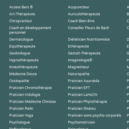
Access Bars ®
Acupuncteur
A
Art-Thérapeute
Auriculothérapeute
B
Chiropracteur
Coach Bien-être
C
Coach en développement
Conseiller Fleurs de Bach
C
personnel
Dermatologue
Diététicien Nutritionniste
D
Equithérapeute
Ethérapeute
E
Geobiologue
Gestalt-Thérapeute
G
Hypnothérapeute
Imaginologie®
I
Kinesithérapeute
Magnetiseur
M
Médecine Douce
Naturopathe
O
Ostéopathe
Praticien Ayurvéda
P
Praticien Chromothérapie
Praticien EFT
P
Praticien Iridologie
Praticien LaHoChi
P
Praticien Médecine Chinoise
Praticien Phytothérapie
P
Praticien Reiki
Praticien Shiatsu
P
Praticien Yoga
Praticien soins psycho-corporels
P
Psychologue
Psychomotricien
P