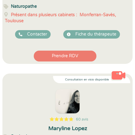
Naturopathe
Présent dans plusieurs cabinets :
Monferran-Savès,
Toulouse
Contacter
Fiche du thérapeute
Prendre RDV
Consultation en visio disponible
60 avis
5
1
5
60
Maryline Lopez