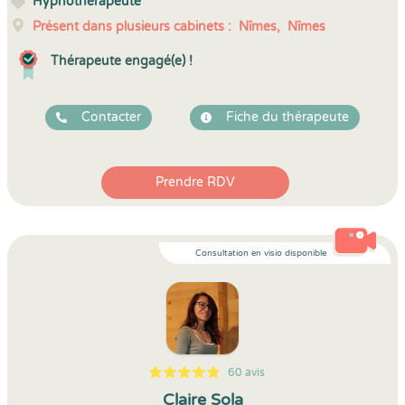
Hypnothérapeute
Présent dans plusieurs cabinets :
Nîmes,
Nîmes
Thérapeute engagé(e) !
Contacter
Fiche du thérapeute
Prendre RDV
Consultation en visio disponible
60 avis
5
1
5
60
Claire Sola