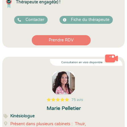
Thérapeute engagé(e) !
Contacter
Fiche du thérapeute
Prendre RDV
Consultation en visio disponible
75 avis
5
1
5
75
Marie Pelletier
Kinésiologue
Présent dans plusieurs cabinets :
Thuir,