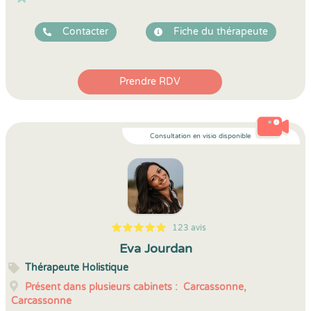
Contacter
Fiche du thérapeute
Prendre RDV
Consultation en visio disponible
123 avis
5
1
5
123
Eva Jourdan
Thérapeute Holistique
Présent dans plusieurs cabinets :
Carcassonne,
Carcassonne