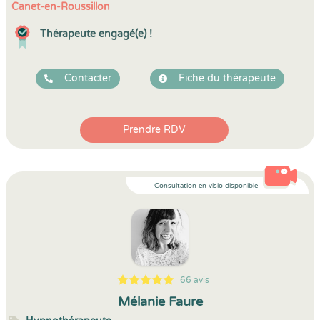
Canet-en-Roussillon
Thérapeute engagé(e) !
Contacter
Fiche du thérapeute
Prendre RDV
Consultation en visio disponible
66 avis
5
1
5
66
Mélanie Faure