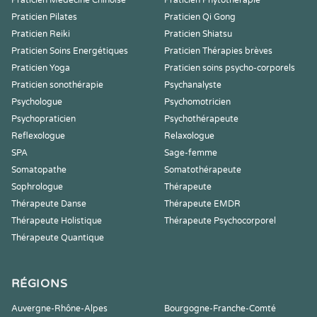
Praticien Médecine Chinoise
Praticien Phytothérapie
Praticien Pilates
Praticien Qi Gong
Praticien Reiki
Praticien Shiatsu
Praticien Soins Energétiques
Praticien Thérapies brèves
Praticien Yoga
Praticien soins psycho-corporels
Praticien sonothérapie
Psychanalyste
Psychologue
Psychomotricien
Psychopraticien
Psychothérapeute
Reflexologue
Relaxologue
SPA
Sage-femme
Somatopathe
Somatothérapeute
Sophrologue
Thérapeute
Thérapeute Danse
Thérapeute EMDR
Thérapeute Holistique
Thérapeute Psychocorporel
Thérapeute Quantique
RÉGIONS
Auvergne-Rhône-Alpes
Bourgogne-Franche-Comté