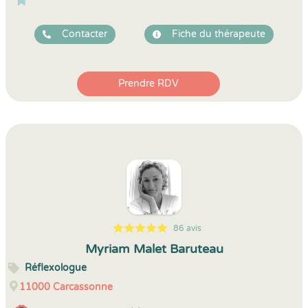
Contacter
Fiche du thérapeute
Prendre RDV
86 avis
5
1
5
86
Myriam Malet Baruteau
Réflexologue
11000
Carcassonne