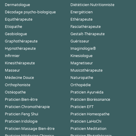
Dermatologue
Diététicien Nutritionniste
Décodage psycho-biologique
Energéticien
Equithérapeute
Ethérapeute
Etiopathe
Fasciathérapeute
Geobiologue
Gestalt-Thérapeute
Graphothérapeute
Guérisseur
Hypnothérapeute
Imaginologie®
Infirmier
Kinesiologue
Kinesithérapeute
Magnetiseur
Masseur
Musicothérapeute
Médecine Douce
Naturopathe
Orthophoniste
Orthopédie
Ostéopathe
Praticien Ayurvéda
Praticien Bien-être
Praticien Biorésonance
Praticien Chromothérapie
Praticien EFT
Praticien Feng Shui
Praticien Homeopathe
Praticien Iridologie
Praticien LaHoChi
Praticien Massage Bien-être
Praticien Meditation