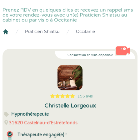
Prenez RDV en quelques clics et recevez un rappel sms
de votre rendez-vous avec un(e) Praticien Shiatsu au
cabinet ou par visio à Occitanie
Praticien Shiatsu
Occitanie
Crenolibre
Consultation en visio disponible
156 avis
5
1
5
156
Christelle Lorgeoux
Hypnothérapeute
31620
Castelnau-d'Estrétefonds
Thérapeute engagé(e) !