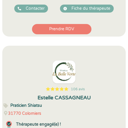
Contacter
Fiche du thérapeute
Prendre RDV
106 avis
5
1
5
106
Estelle CASSAGNEAU
Praticien Shiatsu
31770
Colomiers
Thérapeute engagé(e) !