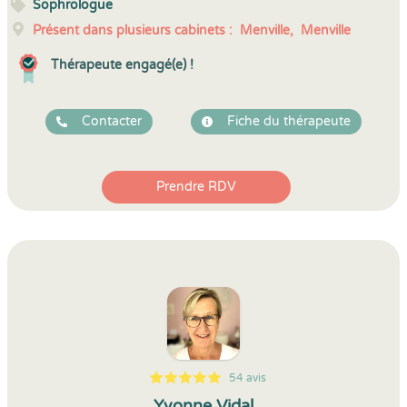
Sophrologue
Présent dans plusieurs cabinets :
Menville,
Menville
Thérapeute engagé(e) !
Contacter
Fiche du thérapeute
Prendre RDV
54 avis
5
1
5
54
Yvonne Vidal