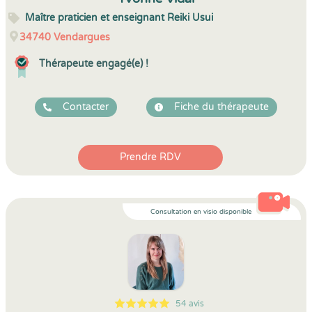
Maître praticien et enseignant Reiki Usui
34740
Vendargues
Thérapeute engagé(e) !
Contacter
Fiche du thérapeute
Prendre RDV
Consultation en visio disponible
54 avis
5
1
5
54