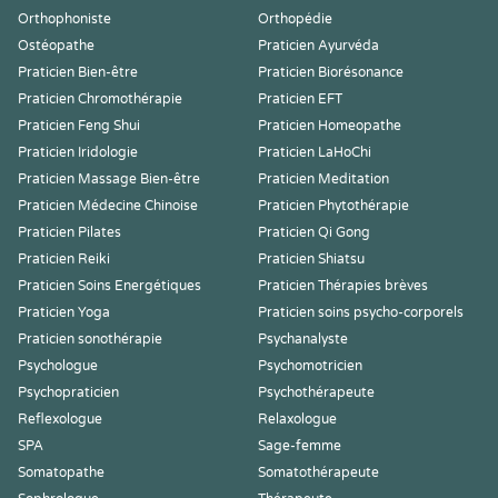
Orthophoniste
Orthopédie
Ostéopathe
Praticien Ayurvéda
Praticien Bien-être
Praticien Biorésonance
Praticien Chromothérapie
Praticien EFT
Praticien Feng Shui
Praticien Homeopathe
Praticien Iridologie
Praticien LaHoChi
Praticien Massage Bien-être
Praticien Meditation
Praticien Médecine Chinoise
Praticien Phytothérapie
Praticien Pilates
Praticien Qi Gong
Praticien Reiki
Praticien Shiatsu
Praticien Soins Energétiques
Praticien Thérapies brèves
Praticien Yoga
Praticien soins psycho-corporels
Praticien sonothérapie
Psychanalyste
Psychologue
Psychomotricien
Psychopraticien
Psychothérapeute
Reflexologue
Relaxologue
SPA
Sage-femme
Somatopathe
Somatothérapeute