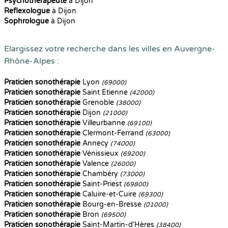
Psychothérapeute
à Dijon
Reflexologue
à Dijon
Sophrologue
à Dijon
Elargissez votre recherche dans les villes en Auvergne-
Rhône-Alpes :
Praticien sonothérapie
Lyon
(69000)
Praticien sonothérapie
Saint Etienne
(42000)
Praticien sonothérapie
Grenoble
(38000)
Praticien sonothérapie
Dijon
(21000)
Praticien sonothérapie
Villeurbanne
(69100)
Praticien sonothérapie
Clermont-Ferrand
(63000)
Praticien sonothérapie
Annecy
(74000)
Praticien sonothérapie
Vénissieux
(69200)
Praticien sonothérapie
Valence
(26000)
Praticien sonothérapie
Chambéry
(73000)
Praticien sonothérapie
Saint-Priest
(69800)
Praticien sonothérapie
Caluire-et-Cuire
(69300)
Praticien sonothérapie
Bourg-en-Bresse
(01000)
Praticien sonothérapie
Bron
(69500)
Praticien sonothérapie
Saint-Martin-d'Hères
(38400)