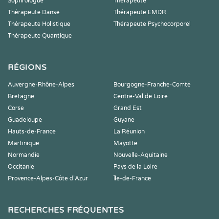
Sophrologue
Thérapeute
Thérapeute Danse
Thérapeute EMDR
Thérapeute Holistique
Thérapeute Psychocorporel
Thérapeute Quantique
RÉGIONS
Auvergne-Rhône-Alpes
Bourgogne-Franche-Comté
Bretagne
Centre-Val de Loire
Corse
Grand Est
Guadeloupe
Guyane
Hauts-de-France
La Réunion
Martinique
Mayotte
Normandie
Nouvelle-Aquitaine
Occitanie
Pays de la Loire
Provence-Alpes-Côte d'Azur
Île-de-France
RECHERCHES FRÉQUENTES