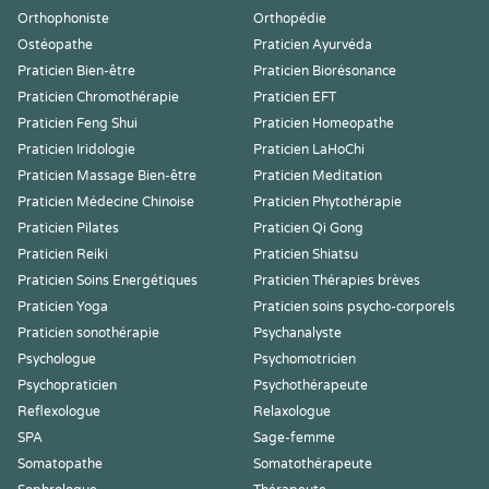
Orthophoniste
Orthopédie
Ostéopathe
Praticien Ayurvéda
Praticien Bien-être
Praticien Biorésonance
Praticien Chromothérapie
Praticien EFT
Praticien Feng Shui
Praticien Homeopathe
Praticien Iridologie
Praticien LaHoChi
Praticien Massage Bien-être
Praticien Meditation
Praticien Médecine Chinoise
Praticien Phytothérapie
Praticien Pilates
Praticien Qi Gong
Praticien Reiki
Praticien Shiatsu
Praticien Soins Energétiques
Praticien Thérapies brèves
Praticien Yoga
Praticien soins psycho-corporels
Praticien sonothérapie
Psychanalyste
Psychologue
Psychomotricien
Psychopraticien
Psychothérapeute
Reflexologue
Relaxologue
SPA
Sage-femme
Somatopathe
Somatothérapeute