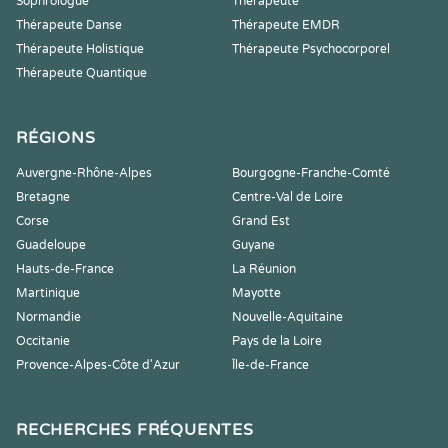
Sophrologue
Thérapeute
Thérapeute Danse
Thérapeute EMDR
Thérapeute Holistique
Thérapeute Psychocorporel
Thérapeute Quantique
RÉGIONS
Auvergne-Rhône-Alpes
Bourgogne-Franche-Comté
Bretagne
Centre-Val de Loire
Corse
Grand Est
Guadeloupe
Guyane
Hauts-de-France
La Réunion
Martinique
Mayotte
Normandie
Nouvelle-Aquitaine
Occitanie
Pays de la Loire
Provence-Alpes-Côte d'Azur
Île-de-France
RECHERCHES FRÉQUENTES