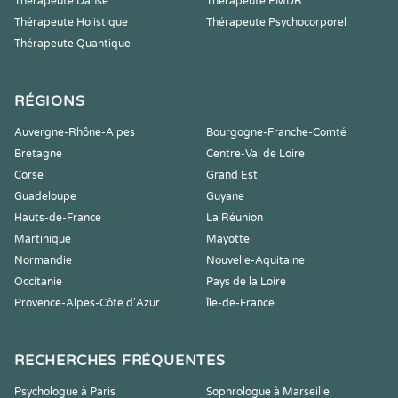
Thérapeute Danse
Thérapeute EMDR
Thérapeute Holistique
Thérapeute Psychocorporel
Thérapeute Quantique
RÉGIONS
Auvergne-Rhône-Alpes
Bourgogne-Franche-Comté
Bretagne
Centre-Val de Loire
Corse
Grand Est
Guadeloupe
Guyane
Hauts-de-France
La Réunion
Martinique
Mayotte
Normandie
Nouvelle-Aquitaine
Occitanie
Pays de la Loire
Provence-Alpes-Côte d'Azur
Île-de-France
RECHERCHES FRÉQUENTES
Psychologue à Paris
Sophrologue à Marseille