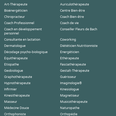
Art-Thérapeute
Auriculothérapeute
Bioénergéticien
Centre Bien-être
Chiropracteur
Coach Bien-être
Coach Professionnel
Coach de vie
Coach en développement
Conseiller Fleurs de Bach
personnel
Consultante en lactation
Coworking
Dermatologue
Diététicien Nutritionniste
Décodage psycho-biologique
Energéticien
Equithérapeute
Ethérapeute
Etiopathe
Fasciathérapeute
Geobiologue
Gestalt-Thérapeute
Graphothérapeute
Guérisseur
Hypnothérapeute
Imaginologie®
Infirmier
Kinesiologue
Kinesithérapeute
Magnetiseur
Masseur
Musicothérapeute
Médecine Douce
Naturopathe
Orthophoniste
Orthopédie