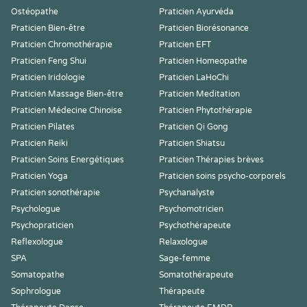
Ostéopathe
Praticien Ayurvéda
Praticien Bien-être
Praticien Biorésonance
Praticien Chromothérapie
Praticien EFT
Praticien Feng Shui
Praticien Homeopathe
Praticien Iridologie
Praticien LaHoChi
Praticien Massage Bien-être
Praticien Meditation
Praticien Médecine Chinoise
Praticien Phytothérapie
Praticien Pilates
Praticien Qi Gong
Praticien Reiki
Praticien Shiatsu
Praticien Soins Energétiques
Praticien Thérapies brèves
Praticien Yoga
Praticien soins psycho-corporels
Praticien sonothérapie
Psychanalyste
Psychologue
Psychomotricien
Psychopraticien
Psychothérapeute
Reflexologue
Relaxologue
SPA
Sage-femme
Somatopathe
Somatothérapeute
Sophrologue
Thérapeute