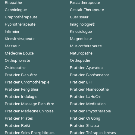
Etiopathe
Fasciathérapeute
Geobiologue
Gestalt-Thérapeute
Graphothérapeute
Guérisseur
Hypnothérapeute
Imaginologie®
Infirmier
Kinesiologue
Kinesithérapeute
Magnetiseur
Masseur
Musicothérapeute
Médecine Douce
Naturopathe
Orthophoniste
Orthopédie
Ostéopathe
Praticien Ayurvéda
Praticien Bien-être
Praticien Biorésonance
Praticien Chromothérapie
Praticien EFT
Praticien Feng Shui
Praticien Homeopathe
Praticien Iridologie
Praticien LaHoChi
Praticien Massage Bien-être
Praticien Meditation
Praticien Médecine Chinoise
Praticien Phytothérapie
Praticien Pilates
Praticien Qi Gong
Praticien Reiki
Praticien Shiatsu
Praticien Soins Energétiques
Praticien Thérapies brèves