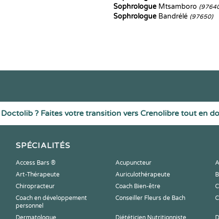
Sophrologue
Mtsamboro
(9764
Sophrologue
Bandrélé
(97650)
Doctolib ? Faites votre transition vers Crenolibre tout en d
SPÉCIALITÉS
Access Bars ®
Acupuncteur
A
Art-Thérapeute
Auriculothérapeute
B
Chiropracteur
Coach Bien-être
C
Coach en développement
Conseiller Fleurs de Bach
C
personnel
Dermatologue
Diététicien Nutritionniste
D