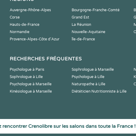
Auvergne-Rhône-Alpes
Bourgogne-Franche-Comté
B
Corse
Grand Est
G
Hauts-de-France
La Réunion
M
Normandie
Nouvelle-Aquitaine
O
Provence-Alpes-Côte d'Azur
Île-de-France
RECHERCHES FRÉQUENTES
Psychologue à Paris
Sophrologue à Marseille
N
Sophrologue à Lille
Psychologue à Lille
K
Psychologue à Marseille
Naturopathe à Lille
C
Kinésiologue à Marseille
Diététicien Nutritionniste à Lille
 rencontrer Crenolibre sur les salons dans toute la France !