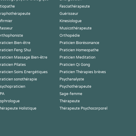
tiopathe
Fasciathérapeute
raphothérapeute
Guérisseur
nfirmier
Kinesiologue
asseur
Musicothérapeute
rthophoniste
Orthopédie
raticien Bien-être
Praticien Biorésonance
raticien Feng Shui
Praticien Homeopathe
raticien Massage Bien-être
Praticien Meditation
raticien Pilates
Praticien Qi Gong
raticien Soins Energétiques
Praticien Thérapies brèves
raticien sonothérapie
Psychanalyste
sychopraticien
Psychothérapeute
PA
Sage-femme
ophrologue
Thérapeute
hérapeute Holistique
Thérapeute Psychocorporel