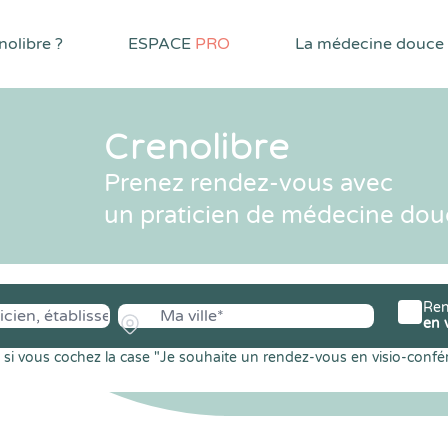
olibre ?
ESPACE
PRO
La médecine douce
Crenolibre
Prenez rendez-vous avec
un praticien de médecine dou
Ren
en 
si vous cochez la case "Je souhaite un rendez-vous en visio-confé