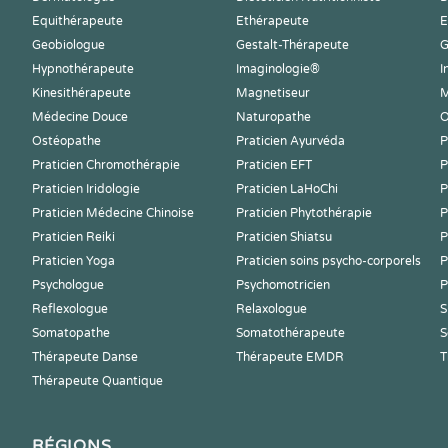
Equithérapeute
Ethérapeute
E
Geobiologue
Gestalt-Thérapeute
G
Hypnothérapeute
Imaginologie®
I
Kinesithérapeute
Magnetiseur
M
Médecine Douce
Naturopathe
O
Ostéopathe
Praticien Ayurvéda
P
Praticien Chromothérapie
Praticien EFT
P
Praticien Iridologie
Praticien LaHoChi
P
Praticien Médecine Chinoise
Praticien Phytothérapie
P
Praticien Reiki
Praticien Shiatsu
P
Praticien Yoga
Praticien soins psycho-corporels
P
Psychologue
Psychomotricien
P
Reflexologue
Relaxologue
S
Somatopathe
Somatothérapeute
S
Thérapeute Danse
Thérapeute EMDR
T
Thérapeute Quantique
RÉGIONS