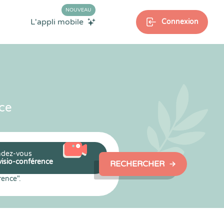
NOUVEAU
L'appli mobile
Connexion
ce
dez-vous
visio-conférence
RECHERCHER
rence".