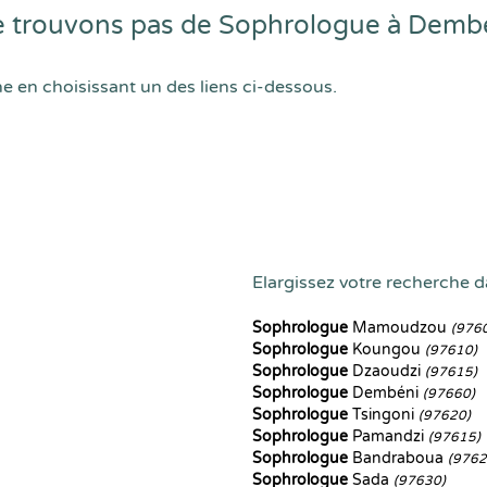
 trouvons pas de Sophrologue à Demb
he en choisissant un des liens ci-dessous.
Elargissez votre recherche da
Sophrologue
Mamoudzou
(976
Sophrologue
Koungou
(97610)
Sophrologue
Dzaoudzi
(97615)
Sophrologue
Dembéni
(97660)
Sophrologue
Tsingoni
(97620)
Sophrologue
Pamandzi
(97615)
Sophrologue
Bandraboua
(9762
Sophrologue
Sada
(97630)