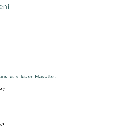
eni
ns les villes en Mayotte :
00)
0)