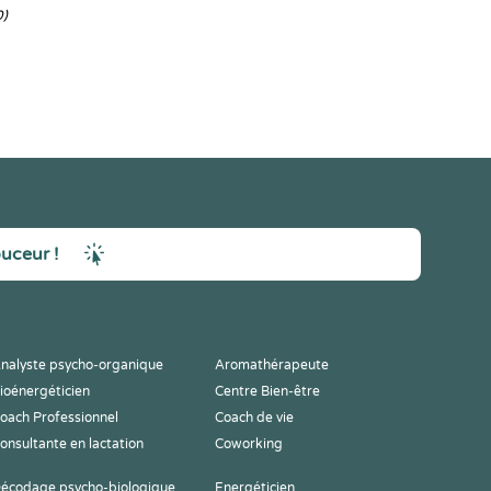
0)
ouceur !
nalyste psycho-organique
Aromathérapeute
ioénergéticien
Centre Bien-être
oach Professionnel
Coach de vie
onsultante en lactation
Coworking
écodage psycho-biologique
Energéticien