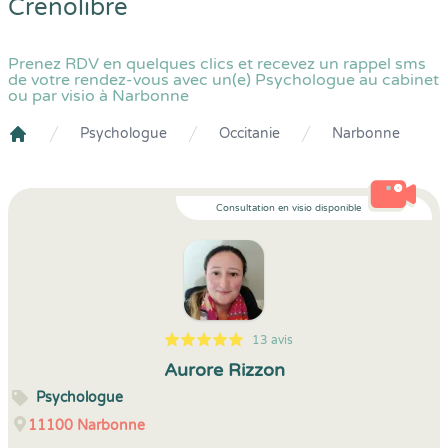
Crenolibre
Prenez RDV en quelques clics et recevez un rappel sms
de votre rendez-vous avec un(e) Psychologue au cabinet
ou par visio à Narbonne
Psychologue
Occitanie
Narbonne
Crenolibre
Consultation en visio disponible
13 avis
5
1
5
13
Aurore Rizzon
Psychologue
11100
Narbonne