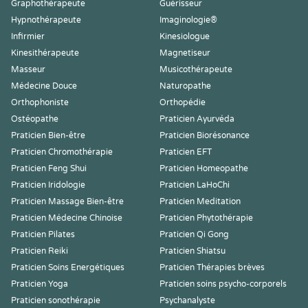
Graphothérapeute
Guérisseur
Hypnothérapeute
Imaginologie®
Infirmier
Kinesiologue
Kinesithérapeute
Magnetiseur
Masseur
Musicothérapeute
Médecine Douce
Naturopathe
Orthophoniste
Orthopédie
Ostéopathe
Praticien Ayurvéda
Praticien Bien-être
Praticien Biorésonance
Praticien Chromothérapie
Praticien EFT
Praticien Feng Shui
Praticien Homeopathe
Praticien Iridologie
Praticien LaHoChi
Praticien Massage Bien-être
Praticien Meditation
Praticien Médecine Chinoise
Praticien Phytothérapie
Praticien Pilates
Praticien Qi Gong
Praticien Reiki
Praticien Shiatsu
Praticien Soins Energétiques
Praticien Thérapies brèves
Praticien Yoga
Praticien soins psycho-corporels
Praticien sonothérapie
Psychanalyste