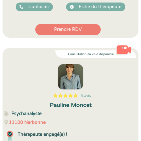
Contacter
Fiche du thérapeute
Prendre RDV
Consultation en visio disponible
5 avis
5
1
5
5
Pauline Moncet
Psychanalyste
11100
Narbonne
Thérapeute engagé(e) !