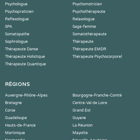
Psychologue
Psychomotricien
Psychopraticien
Psychothérapeute
Reflexologue
Relaxologue
SPA
Sage-femme
Somatopathe
Somatothérapeute
Sophrologue
Thérapeute
Thérapeute Danse
Thérapeute EMDR
Thérapeute Holistique
Thérapeute Psychocorporel
Thérapeute Quantique
RÉGIONS
Auvergne-Rhône-Alpes
Bourgogne-Franche-Comté
Bretagne
Centre-Val de Loire
Corse
Grand Est
Guadeloupe
Guyane
Hauts-de-France
La Réunion
Martinique
Mayotte