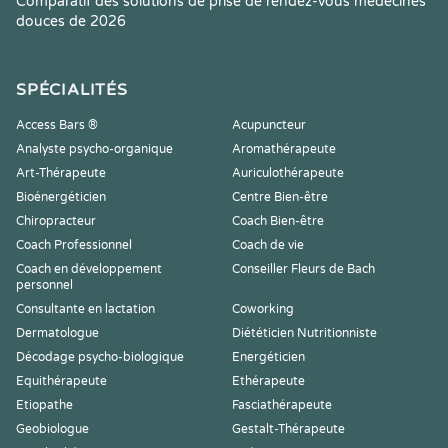
Comparatif des solutions de prise de rendez-vous médecines
douces de 2026
SPÉCIALITÉS
Access Bars ®
Acupuncteur
Analyste psycho-organique
Aromathérapeute
Art-Thérapeute
Auriculothérapeute
Bioénergéticien
Centre Bien-être
Chiropracteur
Coach Bien-être
Coach Professionnel
Coach de vie
Coach en développement
Conseiller Fleurs de Bach
personnel
Consultante en lactation
Coworking
Dermatologue
Diététicien Nutritionniste
Décodage psycho-biologique
Energéticien
Equithérapeute
Ethérapeute
Etiopathe
Fasciathérapeute
Geobiologue
Gestalt-Thérapeute