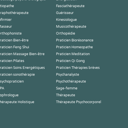
tiopathe
Fasciathérapeute
raphothérapeute
Guérisseur
nfirmier
Kinesiologue
asseur
Musicothérapeute
rthophoniste
Orthopédie
raticien Bien-être
Praticien Biorésonance
raticien Feng Shui
Praticien Homeopathe
raticien Massage Bien-être
Praticien Meditation
raticien Pilates
Praticien Qi Gong
raticien Soins Energétiques
Praticien Thérapies brèves
raticien sonothérapie
Psychanalyste
sychopraticien
Psychothérapeute
PA
Sage-femme
ophrologue
Thérapeute
hérapeute Holistique
Thérapeute Psychocorporel