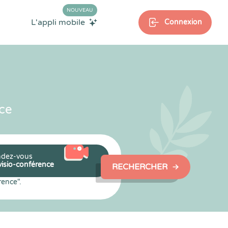
NOUVEAU
L'appli mobile
Connexion
ce
dez-vous
visio-conférence
RECHERCHER
rence".