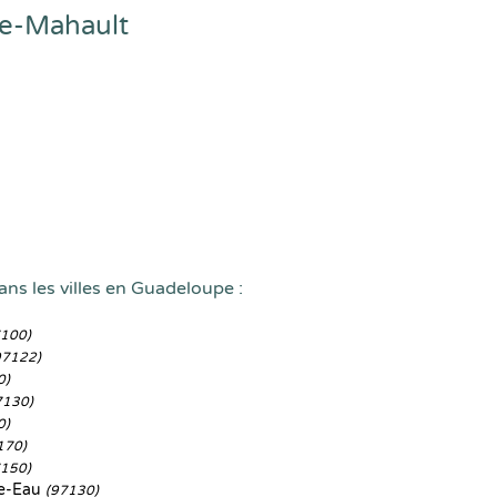
ie-Mahault
ans les villes en Guadeloupe :
7100)
97122)
0)
7130)
0)
170)
7150)
le-Eau
(97130)