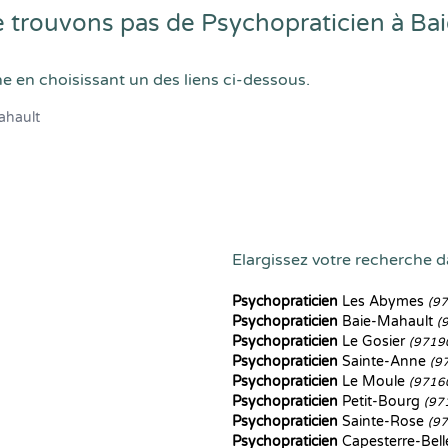
 trouvons pas de Psychopraticien à Ba
he en choisissant un des liens ci-dessous.
ahault
Elargissez votre recherche d
Psychopraticien
Les Abymes
(9
Psychopraticien
Baie-Mahault
(
Psychopraticien
Le Gosier
(9719
Psychopraticien
Sainte-Anne
(9
Psychopraticien
Le Moule
(9716
Psychopraticien
Petit-Bourg
(97
Psychopraticien
Sainte-Rose
(9
Psychopraticien
Capesterre-Bel