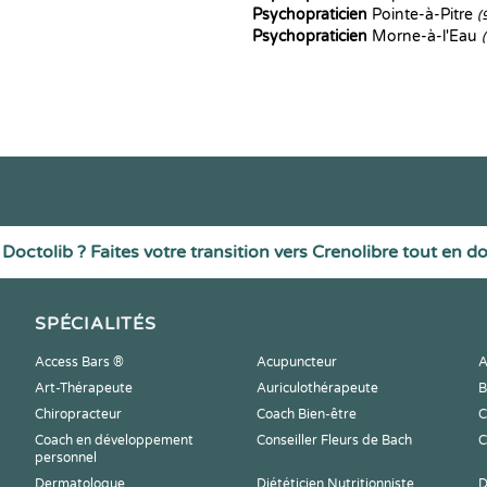
Psychopraticien
Pointe-à-Pitre
(
Psychopraticien
Morne-à-l'Eau
Doctolib ? Faites votre transition vers Crenolibre tout en d
SPÉCIALITÉS
Access Bars ®
Acupuncteur
A
Art-Thérapeute
Auriculothérapeute
B
Chiropracteur
Coach Bien-être
C
Coach en développement
Conseiller Fleurs de Bach
C
personnel
Dermatologue
Diététicien Nutritionniste
D