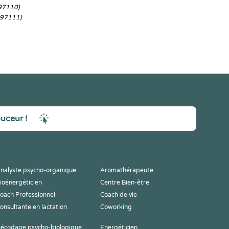
97110)
(97111)
ouceur !
nalyste psycho-organique
Aromathérapeute
ioénergéticien
Centre Bien-être
oach Professionnel
Coach de vie
onsultante en lactation
Coworking
écodage psycho-biologique
Energéticien