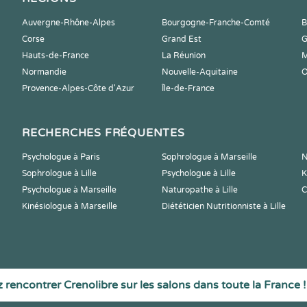
Auvergne-Rhône-Alpes
Bourgogne-Franche-Comté
B
Corse
Grand Est
G
Hauts-de-France
La Réunion
M
Normandie
Nouvelle-Aquitaine
O
Provence-Alpes-Côte d'Azur
Île-de-France
RECHERCHES FRÉQUENTES
Psychologue à Paris
Sophrologue à Marseille
N
Sophrologue à Lille
Psychologue à Lille
K
Psychologue à Marseille
Naturopathe à Lille
C
Kinésiologue à Marseille
Diététicien Nutritionniste à Lille
 rencontrer Crenolibre sur les salons dans toute la France !