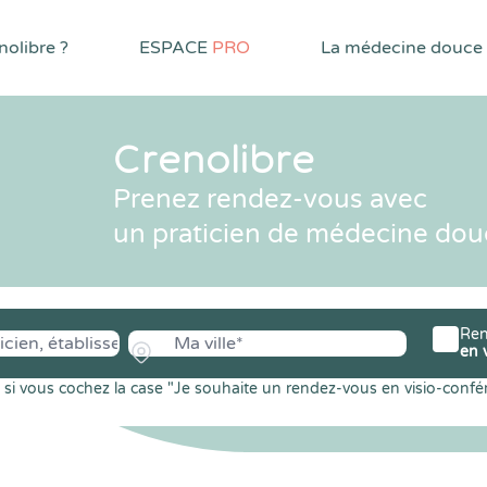
olibre ?
ESPACE
PRO
La médecine douce
Crenolibre
Prenez rendez-vous avec
un praticien de médecine dou
Ren
en 
si vous cochez la case "Je souhaite un rendez-vous en visio-confé