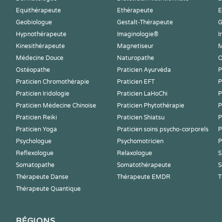
Equithérapeute
Ethérapeute
E
Geobiologue
Gestalt-Thérapeute
G
Hypnothérapeute
Imaginologie®
I
Kinesithérapeute
Magnetiseur
M
Médecine Douce
Naturopathe
O
Ostéopathe
Praticien Ayurvéda
P
Praticien Chromothérapie
Praticien EFT
P
Praticien Iridologie
Praticien LaHoChi
P
Praticien Médecine Chinoise
Praticien Phytothérapie
P
Praticien Reiki
Praticien Shiatsu
P
Praticien Yoga
Praticien soins psycho-corporels
P
Psychologue
Psychomotricien
P
Reflexologue
Relaxologue
S
Somatopathe
Somatothérapeute
S
Thérapeute Danse
Thérapeute EMDR
T
Thérapeute Quantique
RÉGIONS