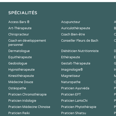
SPÉCIALITÉS
Access Bars ®
Acupuncteur
A
Art-Thérapeute
Auriculothérapeute
B
Chiropracteur
Coach Bien-être
C
Coach en développement
Conseiller Fleurs de Bach
C
personnel
Dermatologue
Diététicien Nutritionniste
D
Equithérapeute
Ethérapeute
E
Geobiologue
Gestalt-Thérapeute
G
Hypnothérapeute
Imaginologie®
I
Kinesithérapeute
Magnetiseur
M
Médecine Douce
Naturopathe
O
Ostéopathe
Praticien Ayurvéda
P
Praticien Chromothérapie
Praticien EFT
P
Praticien Iridologie
Praticien LaHoChi
P
Praticien Médecine Chinoise
Praticien Phytothérapie
P
Praticien Reiki
Praticien Shiatsu
P