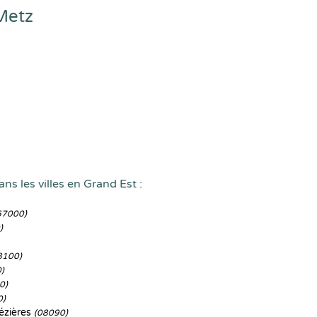
Metz
ns les villes en Grand Est :
67000)
)
8100)
)
0)
0)
ézières
(08090)