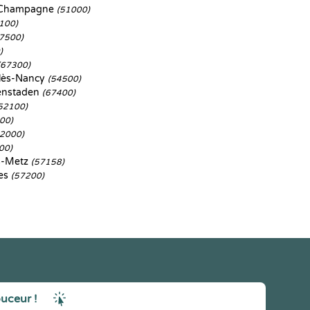
-Champagne
(51000)
100)
7500)
)
(67300)
lès-Nancy
(54500)
fenstaden
(67400)
52100)
00)
52000)
00)
s-Metz
(57158)
es
(57200)
ouceur !