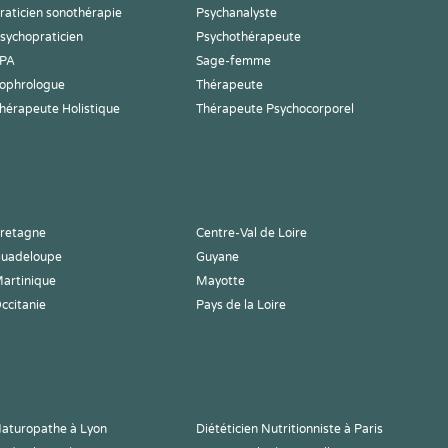
raticien sonothérapie
Psychanalyste
sychopraticien
Psychothérapeute
PA
Sage-femme
ophrologue
Thérapeute
hérapeute Holistique
Thérapeute Psychocorporel
retagne
Centre-Val de Loire
uadeloupe
Guyane
artinique
Mayotte
ccitanie
Pays de la Loire
aturopathe à Lyon
Diététicien Nutritionniste à Paris