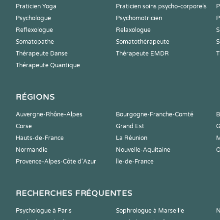
Praticien Yoga
Praticien soins psycho-corporels
P
Psychologue
Psychomotricien
P
Reflexologue
Relaxologue
S
Somatopathe
Somatothérapeute
S
Thérapeute Danse
Thérapeute EMDR
T
Thérapeute Quantique
RÉGIONS
Auvergne-Rhône-Alpes
Bourgogne-Franche-Comté
B
Corse
Grand Est
G
Hauts-de-France
La Réunion
M
Normandie
Nouvelle-Aquitaine
O
Provence-Alpes-Côte d'Azur
Île-de-France
RECHERCHES FRÉQUENTES
Psychologue à Paris
Sophrologue à Marseille
N