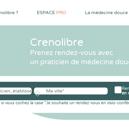
olibre ?
ESPACE
PRO
La médecine douce
Crenolibre
Prenez rendez-vous avec
un praticien de médecine dou
Ren
en 
si vous cochez la case "Je souhaite un rendez-vous en visio-confé