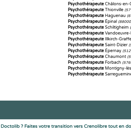
Psychothérapeute
Châlons-en
Psychothérapeute
Thionville
(57
Psychothérapeute
Haguenau
(6
Psychothérapeute
Épinal
(88000
Psychothérapeute
Schiltigheim
Psychothérapeute
Vandoeuvre-
Psychothérapeute
Illkirch-Graf
Psychothérapeute
Saint-Dizier
(
Psychothérapeute
Épernay
(512
Psychothérapeute
Chaumont
(
Psychothérapeute
Forbach
(576
Psychothérapeute
Montigny-lè
Psychothérapeute
Sarreguemin
Doctolib ? Faites votre transition vers Crenolibre tout en d