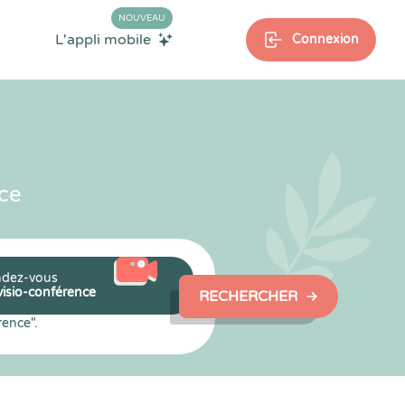
NOUVEAU
L'appli mobile
Connexion
ce
dez-vous
visio-conférence
RECHERCHER
rence".