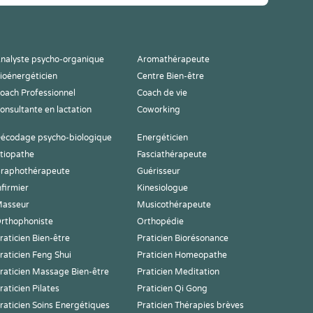
nalyste psycho-organique
Aromathérapeute
ioénergéticien
Centre Bien-être
oach Professionnel
Coach de vie
onsultante en lactation
Coworking
écodage psycho-biologique
Energéticien
tiopathe
Fasciathérapeute
raphothérapeute
Guérisseur
nfirmier
Kinesiologue
asseur
Musicothérapeute
rthophoniste
Orthopédie
raticien Bien-être
Praticien Biorésonance
raticien Feng Shui
Praticien Homeopathe
raticien Massage Bien-être
Praticien Meditation
raticien Pilates
Praticien Qi Gong
raticien Soins Energétiques
Praticien Thérapies brèves