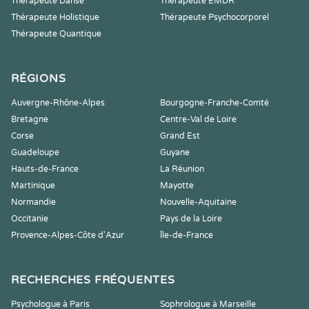
Thérapeute Danse
Thérapeute EMDR
Thérapeute Holistique
Thérapeute Psychocorporel
Thérapeute Quantique
RÉGIONS
Auvergne-Rhône-Alpes
Bourgogne-Franche-Comté
Bretagne
Centre-Val de Loire
Corse
Grand Est
Guadeloupe
Guyane
Hauts-de-France
La Réunion
Martinique
Mayotte
Normandie
Nouvelle-Aquitaine
Occitanie
Pays de la Loire
Provence-Alpes-Côte d'Azur
Île-de-France
RECHERCHES FRÉQUENTES
Psychologue à Paris
Sophrologue à Marseille