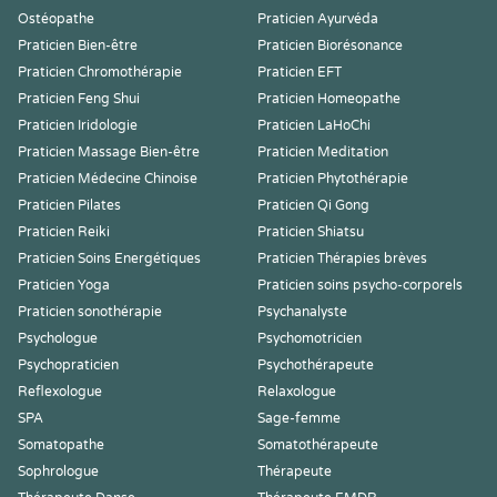
Ostéopathe
Praticien Ayurvéda
Praticien Bien-être
Praticien Biorésonance
Praticien Chromothérapie
Praticien EFT
Praticien Feng Shui
Praticien Homeopathe
Praticien Iridologie
Praticien LaHoChi
Praticien Massage Bien-être
Praticien Meditation
Praticien Médecine Chinoise
Praticien Phytothérapie
Praticien Pilates
Praticien Qi Gong
Praticien Reiki
Praticien Shiatsu
Praticien Soins Energétiques
Praticien Thérapies brèves
Praticien Yoga
Praticien soins psycho-corporels
Praticien sonothérapie
Psychanalyste
Psychologue
Psychomotricien
Psychopraticien
Psychothérapeute
Reflexologue
Relaxologue
SPA
Sage-femme
Somatopathe
Somatothérapeute
Sophrologue
Thérapeute