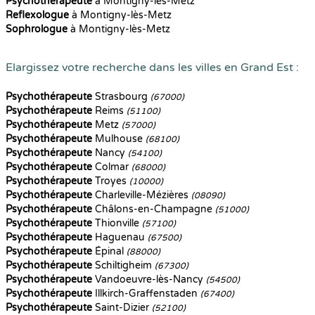
Psychothérapeute
à Montigny-lès-Metz
Reflexologue
à Montigny-lès-Metz
Sophrologue
à Montigny-lès-Metz
Elargissez votre recherche dans les villes en Grand Est :
Psychothérapeute
Strasbourg
(67000)
Psychothérapeute
Reims
(51100)
Psychothérapeute
Metz
(57000)
Psychothérapeute
Mulhouse
(68100)
Psychothérapeute
Nancy
(54100)
Psychothérapeute
Colmar
(68000)
Psychothérapeute
Troyes
(10000)
Psychothérapeute
Charleville-Mézières
(08090)
Psychothérapeute
Châlons-en-Champagne
(51000)
Psychothérapeute
Thionville
(57100)
Psychothérapeute
Haguenau
(67500)
Psychothérapeute
Épinal
(88000)
Psychothérapeute
Schiltigheim
(67300)
Psychothérapeute
Vandoeuvre-lès-Nancy
(54500)
Psychothérapeute
Illkirch-Graffenstaden
(67400)
Psychothérapeute
Saint-Dizier
(52100)