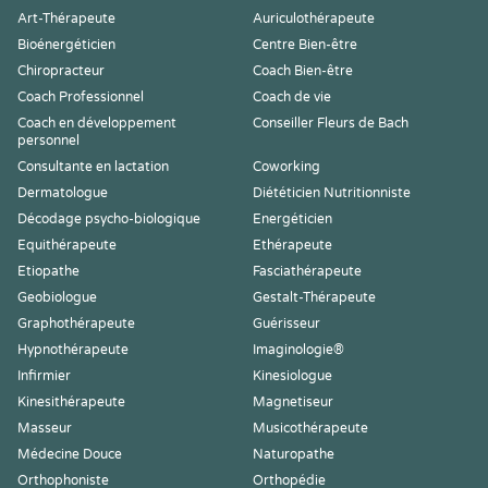
Art-Thérapeute
Auriculothérapeute
Bioénergéticien
Centre Bien-être
Chiropracteur
Coach Bien-être
Coach Professionnel
Coach de vie
Coach en développement
Conseiller Fleurs de Bach
personnel
Consultante en lactation
Coworking
Dermatologue
Diététicien Nutritionniste
Décodage psycho-biologique
Energéticien
Equithérapeute
Ethérapeute
Etiopathe
Fasciathérapeute
Geobiologue
Gestalt-Thérapeute
Graphothérapeute
Guérisseur
Hypnothérapeute
Imaginologie®
Infirmier
Kinesiologue
Kinesithérapeute
Magnetiseur
Masseur
Musicothérapeute
Médecine Douce
Naturopathe
Orthophoniste
Orthopédie