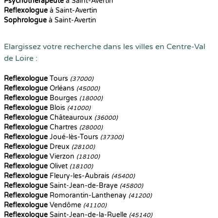
Psychothérapeute
à Saint-Avertin
Reflexologue
à Saint-Avertin
Sophrologue
à Saint-Avertin
Elargissez votre recherche dans les villes en Centre-Val
de Loire :
Reflexologue
Tours
(37000)
Reflexologue
Orléans
(45000)
Reflexologue
Bourges
(18000)
Reflexologue
Blois
(41000)
Reflexologue
Châteauroux
(36000)
Reflexologue
Chartres
(28000)
Reflexologue
Joué-lès-Tours
(37300)
Reflexologue
Dreux
(28100)
Reflexologue
Vierzon
(18100)
Reflexologue
Olivet
(18100)
Reflexologue
Fleury-les-Aubrais
(45400)
Reflexologue
Saint-Jean-de-Braye
(45800)
Reflexologue
Romorantin-Lanthenay
(41200)
Reflexologue
Vendôme
(41100)
Reflexologue
Saint-Jean-de-la-Ruelle
(45140)