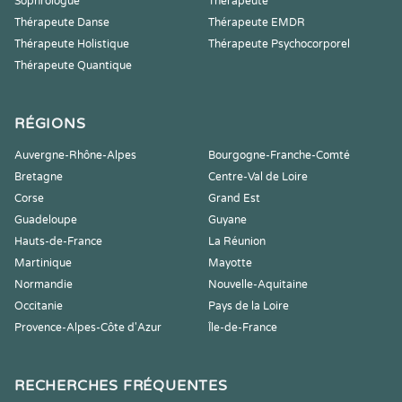
Sophrologue
Thérapeute
Thérapeute Danse
Thérapeute EMDR
Thérapeute Holistique
Thérapeute Psychocorporel
Thérapeute Quantique
RÉGIONS
Auvergne-Rhône-Alpes
Bourgogne-Franche-Comté
Bretagne
Centre-Val de Loire
Corse
Grand Est
Guadeloupe
Guyane
Hauts-de-France
La Réunion
Martinique
Mayotte
Normandie
Nouvelle-Aquitaine
Occitanie
Pays de la Loire
Provence-Alpes-Côte d'Azur
Île-de-France
RECHERCHES FRÉQUENTES