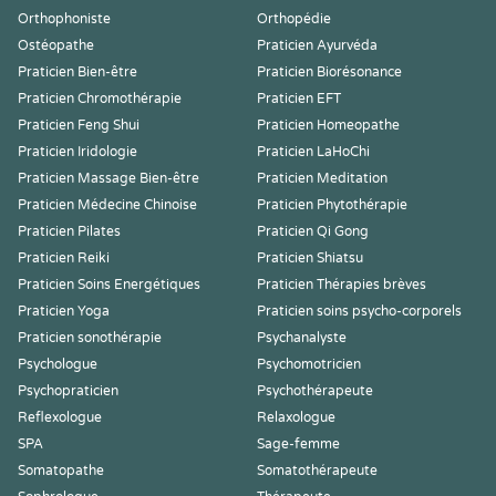
Orthophoniste
Orthopédie
Ostéopathe
Praticien Ayurvéda
Praticien Bien-être
Praticien Biorésonance
Praticien Chromothérapie
Praticien EFT
Praticien Feng Shui
Praticien Homeopathe
Praticien Iridologie
Praticien LaHoChi
Praticien Massage Bien-être
Praticien Meditation
Praticien Médecine Chinoise
Praticien Phytothérapie
Praticien Pilates
Praticien Qi Gong
Praticien Reiki
Praticien Shiatsu
Praticien Soins Energétiques
Praticien Thérapies brèves
Praticien Yoga
Praticien soins psycho-corporels
Praticien sonothérapie
Psychanalyste
Psychologue
Psychomotricien
Psychopraticien
Psychothérapeute
Reflexologue
Relaxologue
SPA
Sage-femme
Somatopathe
Somatothérapeute