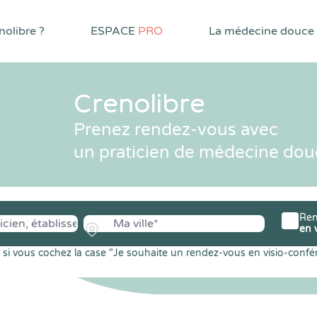
olibre ?
ESPACE
PRO
La médecine douce
Crenolibre
Prenez rendez-vous avec
un praticien de médecine dou
Ren
en 
si vous cochez la case "Je souhaite un rendez-vous en visio-confé