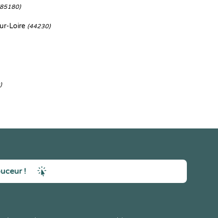
(85180)
ur-Loire
(44230)
)
ouceur !