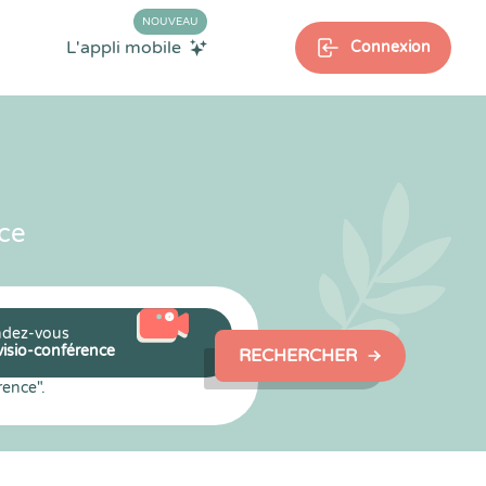
NOUVEAU
L'appli mobile
Connexion
ce
dez-vous
visio-conférence
RECHERCHER
rence".