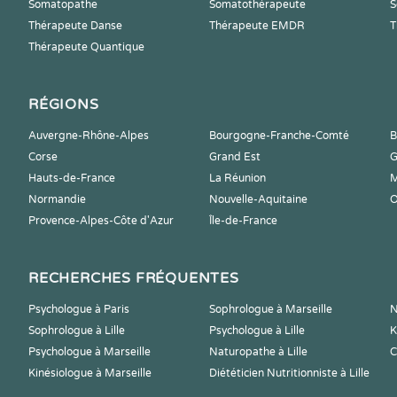
Somatopathe
Somatothérapeute
S
Thérapeute Danse
Thérapeute EMDR
T
Thérapeute Quantique
RÉGIONS
Auvergne-Rhône-Alpes
Bourgogne-Franche-Comté
B
Corse
Grand Est
G
Hauts-de-France
La Réunion
M
Normandie
Nouvelle-Aquitaine
O
Provence-Alpes-Côte d'Azur
Île-de-France
RECHERCHES FRÉQUENTES
Psychologue à Paris
Sophrologue à Marseille
N
Sophrologue à Lille
Psychologue à Lille
K
Psychologue à Marseille
Naturopathe à Lille
C
Kinésiologue à Marseille
Diététicien Nutritionniste à Lille