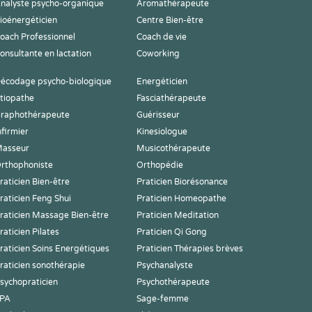
nalyste psycho-organique
Aromathérapeute
ioénergéticien
Centre Bien-être
oach Professionnel
Coach de vie
onsultante en lactation
Coworking
écodage psycho-biologique
Energéticien
tiopathe
Fasciathérapeute
raphothérapeute
Guérisseur
nfirmier
Kinesiologue
asseur
Musicothérapeute
rthophoniste
Orthopédie
raticien Bien-être
Praticien Biorésonance
raticien Feng Shui
Praticien Homeopathe
raticien Massage Bien-être
Praticien Meditation
raticien Pilates
Praticien Qi Gong
raticien Soins Energétiques
Praticien Thérapies brèves
raticien sonothérapie
Psychanalyste
sychopraticien
Psychothérapeute
PA
Sage-femme