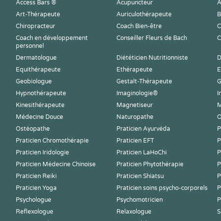
Access Bars ®
Acupuncteur
A
Art-Thérapeute
Auriculothérapeute
B
Chiropracteur
Coach Bien-être
C
Coach en développement
Conseiller Fleurs de Bach
C
personnel
Dermatologue
Diététicien Nutritionniste
D
Equithérapeute
Ethérapeute
E
Geobiologue
Gestalt-Thérapeute
G
Hypnothérapeute
Imaginologie®
I
Kinesithérapeute
Magnetiseur
M
Médecine Douce
Naturopathe
O
Ostéopathe
Praticien Ayurvéda
P
Praticien Chromothérapie
Praticien EFT
P
Praticien Iridologie
Praticien LaHoChi
P
Praticien Médecine Chinoise
Praticien Phytothérapie
P
Praticien Reiki
Praticien Shiatsu
P
Praticien Yoga
Praticien soins psycho-corporels
P
Psychologue
Psychomotricien
P
Reflexologue
Relaxologue
S