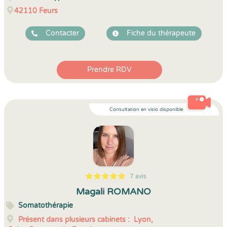
42110
Feurs
Contacter
Fiche du thérapeute
Prendre RDV
Consultation en visio disponible
7 avis
5
1
5
7
Magali ROMANO
Somatothérapie
Présent dans plusieurs cabinets :
Lyon,