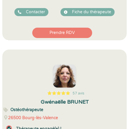
Contacter
Fiche du thérapeute
Prendre RDV
57 avis
5
1
5
57
Gwénaëlle BRUNET
Ostéothérapeute
26500
Bourg-lès-Valence
Thérapeute engagé(e) !