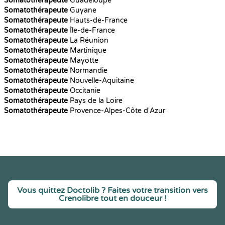
Somatothérapeute
Guadeloupe
Somatothérapeute
Guyane
Somatothérapeute
Hauts-de-France
Somatothérapeute
Île-de-France
Somatothérapeute
La Réunion
Somatothérapeute
Martinique
Somatothérapeute
Mayotte
Somatothérapeute
Normandie
Somatothérapeute
Nouvelle-Aquitaine
Somatothérapeute
Occitanie
Somatothérapeute
Pays de la Loire
Somatothérapeute
Provence-Alpes-Côte d'Azur
Vous quittez Doctolib ? Faites votre transition vers
Crenolibre tout en douceur !