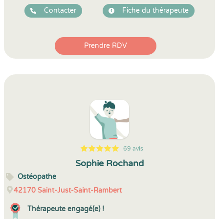
Contacter
Fiche du thérapeute
Prendre RDV
69 avis
5
1
5
69
Sophie Rochand
Ostéopathe
42170
Saint-Just-Saint-Rambert
Thérapeute engagé(e) !