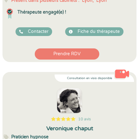
Présent dans plusieurs cabinets :
Lyon,
Lyon
Thérapeute engagé(e) !
Contacter
Fiche du thérapeute
Prendre RDV
Consultation en visio disponible
10 avis
5
1
5
10
Veronique chaput
Praticien hypnose