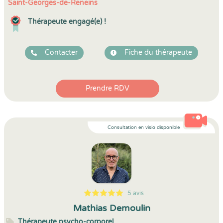
Saint-Georges-de-Reneins
Thérapeute engagé(e) !
Contacter
Fiche du thérapeute
Prendre RDV
Consultation en visio disponible
5 avis
5
1
5
5
Mathias Demoulin
Thérapeute psycho-corporel