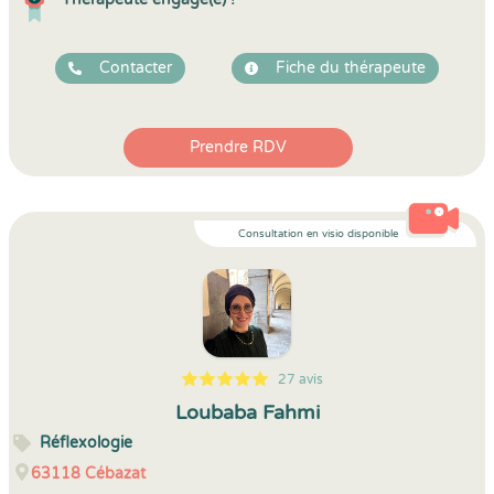
Contacter
Fiche du thérapeute
Prendre RDV
Consultation en visio disponible
27 avis
5
1
5
27
Loubaba Fahmi
Réflexologie
63118
Cébazat