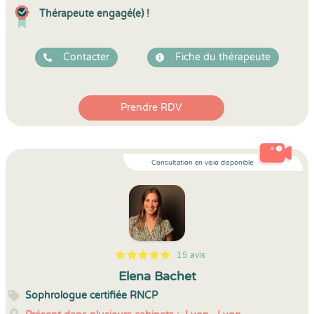
Thérapeute engagé(e) !
Contacter
Fiche du thérapeute
Prendre RDV
Consultation en visio disponible
15 avis
5
1
5
15
Elena Bachet
Sophrologue certifiée RNCP