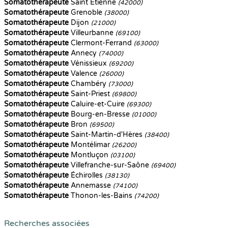
Somatothérapeute
Saint Etienne
(42000)
Somatothérapeute
Grenoble
(38000)
Somatothérapeute
Dijon
(21000)
Somatothérapeute
Villeurbanne
(69100)
Somatothérapeute
Clermont-Ferrand
(63000)
Somatothérapeute
Annecy
(74000)
Somatothérapeute
Vénissieux
(69200)
Somatothérapeute
Valence
(26000)
Somatothérapeute
Chambéry
(73000)
Somatothérapeute
Saint-Priest
(69800)
Somatothérapeute
Caluire-et-Cuire
(69300)
Somatothérapeute
Bourg-en-Bresse
(01000)
Somatothérapeute
Bron
(69500)
Somatothérapeute
Saint-Martin-d'Hères
(38400)
Somatothérapeute
Montélimar
(26200)
Somatothérapeute
Montluçon
(03100)
Somatothérapeute
Villefranche-sur-Saône
(69400)
Somatothérapeute
Échirolles
(38130)
Somatothérapeute
Annemasse
(74100)
Somatothérapeute
Thonon-les-Bains
(74200)
Recherches associées