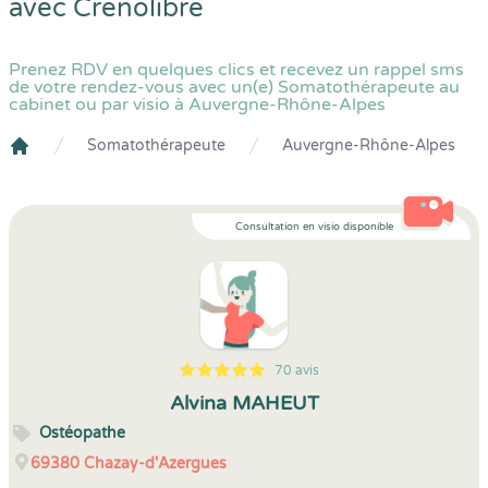
avec
Crenolibre
Prenez RDV en quelques clics et recevez un rappel sms
de votre rendez-vous avec un(e) Somatothérapeute au
cabinet ou par visio à Auvergne-Rhône-Alpes
Somatothérapeute
Auvergne-Rhône-Alpes
Crenolibre
Consultation en visio disponible
70 avis
5
1
5
70
Alvina MAHEUT
Ostéopathe
69380
Chazay-d'Azergues