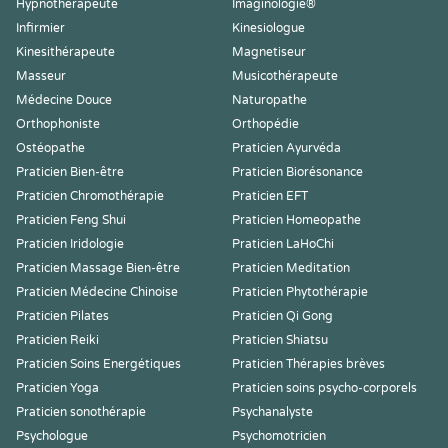
Hypnothérapeute
Imaginologie®
Infirmier
Kinesiologue
Kinesithérapeute
Magnetiseur
Masseur
Musicothérapeute
Médecine Douce
Naturopathe
Orthophoniste
Orthopédie
Ostéopathe
Praticien Ayurvéda
Praticien Bien-être
Praticien Biorésonance
Praticien Chromothérapie
Praticien EFT
Praticien Feng Shui
Praticien Homeopathe
Praticien Iridologie
Praticien LaHoChi
Praticien Massage Bien-être
Praticien Meditation
Praticien Médecine Chinoise
Praticien Phytothérapie
Praticien Pilates
Praticien Qi Gong
Praticien Reiki
Praticien Shiatsu
Praticien Soins Energétiques
Praticien Thérapies brèves
Praticien Yoga
Praticien soins psycho-corporels
Praticien sonothérapie
Psychanalyste
Psychologue
Psychomotricien