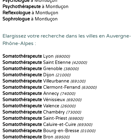
Psychologue
à Montluçon
Psychothérapeute
à Montluçon
Reflexologue
à Montluçon
Sophrologue
à Montluçon
Elargissez votre recherche dans les villes en Auvergne-
Rhône-Alpes :
Somatothérapeute
Lyon
(69000)
Somatothérapeute
Saint Etienne
(42000)
Somatothérapeute
Grenoble
(38000)
Somatothérapeute
Dijon
(21000)
Somatothérapeute
Villeurbanne
(69100)
Somatothérapeute
Clermont-Ferrand
(63000)
Somatothérapeute
Annecy
(74000)
Somatothérapeute
Vénissieux
(69200)
Somatothérapeute
Valence
(26000)
Somatothérapeute
Chambéry
(73000)
Somatothérapeute
Saint-Priest
(69800)
Somatothérapeute
Caluire-et-Cuire
(69300)
Somatothérapeute
Bourg-en-Bresse
(01000)
Somatothérapeute
Bron
(69500)