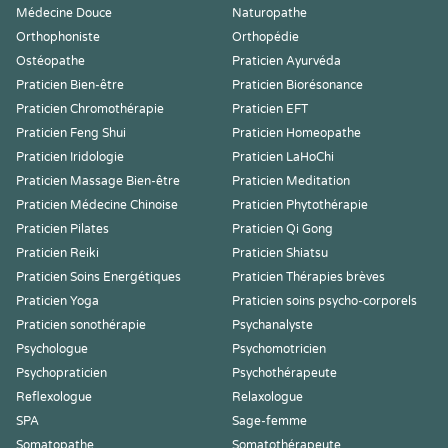
Médecine Douce
Naturopathe
Orthophoniste
Orthopédie
Ostéopathe
Praticien Ayurvéda
Praticien Bien-être
Praticien Biorésonance
Praticien Chromothérapie
Praticien EFT
Praticien Feng Shui
Praticien Homeopathe
Praticien Iridologie
Praticien LaHoChi
Praticien Massage Bien-être
Praticien Meditation
Praticien Médecine Chinoise
Praticien Phytothérapie
Praticien Pilates
Praticien Qi Gong
Praticien Reiki
Praticien Shiatsu
Praticien Soins Energétiques
Praticien Thérapies brèves
Praticien Yoga
Praticien soins psycho-corporels
Praticien sonothérapie
Psychanalyste
Psychologue
Psychomotricien
Psychopraticien
Psychothérapeute
Reflexologue
Relaxologue
SPA
Sage-femme
Somatopathe
Somatothérapeute