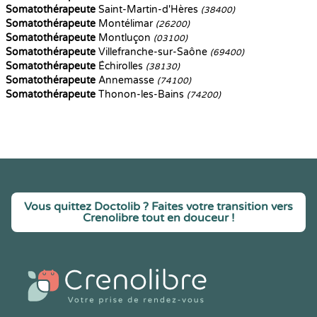
Somatothérapeute
Saint-Martin-d'Hères
(38400)
Somatothérapeute
Montélimar
(26200)
Somatothérapeute
Montluçon
(03100)
Somatothérapeute
Villefranche-sur-Saône
(69400)
Somatothérapeute
Échirolles
(38130)
Somatothérapeute
Annemasse
(74100)
Somatothérapeute
Thonon-les-Bains
(74200)
Vous quittez Doctolib ? Faites votre transition vers
Crenolibre tout en douceur !