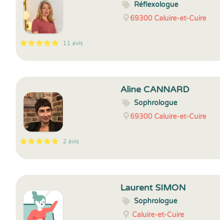
Réflexologue
69300
Caluire-et-Cuire
11 avis
5
1
5
11
Aline CANNARD
Sophrologue
69300
Caluire-et-Cuire
2 avis
5
1
5
2
Laurent SIMON
Sophrologue
Caluire-et-Cuire