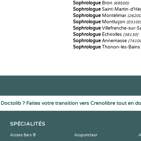
Sophrologue
Bron
(69500)
Sophrologue
Saint-Martin-d'Hè
Sophrologue
Montélimar
(26200
Sophrologue
Montluçon
(03100
Sophrologue
Villefranche-sur-
Sophrologue
Échirolles
(38130)
Sophrologue
Annemasse
(7410
Sophrologue
Thonon-les-Bain
Doctolib ? Faites votre transition vers Crenolibre tout en d
SPÉCIALITÉS
Access Bars ®
Acupuncteur
A