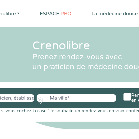
olibre ?
ESPACE
PRO
La médecine douce
Crenolibre
Prenez rendez-vous avec
un praticien de médecine dou
Ren
en 
si vous cochez la case "Je souhaite un rendez-vous en visio-confé