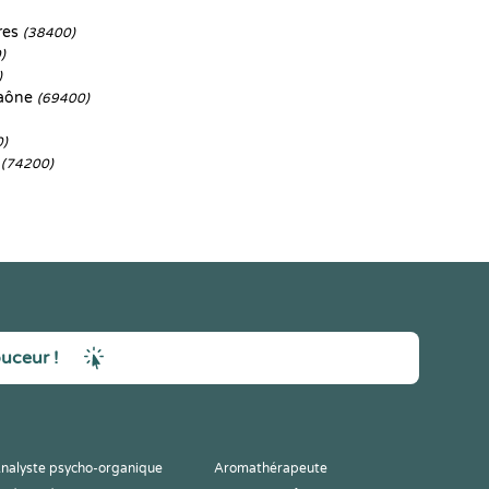
res
(38400)
)
)
Saône
(69400)
0)
s
(74200)
ouceur !
nalyste psycho-organique
Aromathérapeute