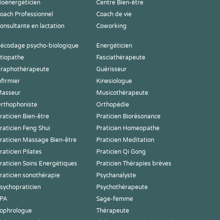
ioénergéticien
Centre Bien-être
oach Professionnel
Coach de vie
onsultante en lactation
Coworking
écodage psycho-biologique
Energéticien
tiopathe
Fasciathérapeute
raphothérapeute
Guérisseur
nfirmier
Kinesiologue
asseur
Musicothérapeute
rthophoniste
Orthopédie
raticien Bien-être
Praticien Biorésonance
raticien Feng Shui
Praticien Homeopathe
raticien Massage Bien-être
Praticien Meditation
raticien Pilates
Praticien Qi Gong
raticien Soins Energétiques
Praticien Thérapies brèves
raticien sonothérapie
Psychanalyste
sychopraticien
Psychothérapeute
PA
Sage-femme
ophrologue
Thérapeute