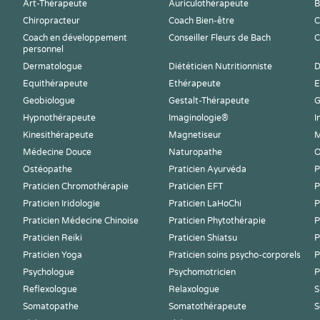
Art-Thérapeute
Auriculothérapeute
B
Chiropracteur
Coach Bien-être
C
Coach en développement
Conseiller Fleurs de Bach
C
personnel
Dermatologue
Diététicien Nutritionniste
D
Equithérapeute
Ethérapeute
E
Geobiologue
Gestalt-Thérapeute
G
Hypnothérapeute
Imaginologie®
I
Kinesithérapeute
Magnetiseur
M
Médecine Douce
Naturopathe
O
Ostéopathe
Praticien Ayurvéda
P
Praticien Chromothérapie
Praticien EFT
P
Praticien Iridologie
Praticien LaHoChi
P
Praticien Médecine Chinoise
Praticien Phytothérapie
P
Praticien Reiki
Praticien Shiatsu
P
Praticien Yoga
Praticien soins psycho-corporels
P
Psychologue
Psychomotricien
P
Reflexologue
Relaxologue
S
Somatopathe
Somatothérapeute
S