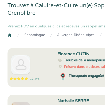
Trouvez à Caluire-et-Cuire un(e) So
Crenolibre
Prenez RDV en quelques clics et recevez un rappel sms
Sophrologue
Auvergne-Rhône-Alpes
Crenolibre
Florence CUZIN
Troubles de la ménopaus
Présent dans plusieurs cab
Thérapeute engagé(e) 
11 avis
5
1
5
11
Nathalie SERRE