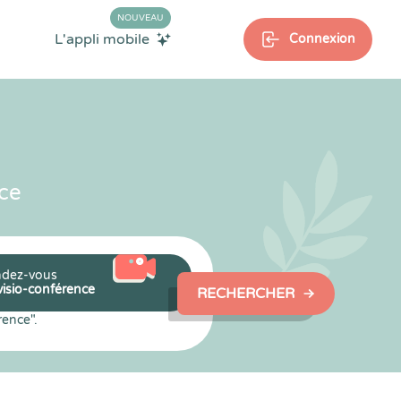
NOUVEAU
L'appli mobile
Connexion
ce
dez-vous
visio-conférence
RECHERCHER
rence".