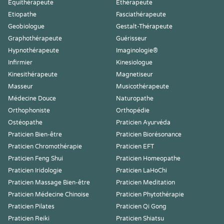
Equithérapeute
Ethérapeute
Etiopathe
Fasciathérapeute
Geobiologue
Gestalt-Thérapeute
Graphothérapeute
Guérisseur
Hypnothérapeute
Imaginologie®
Infirmier
Kinesiologue
Kinesithérapeute
Magnetiseur
Masseur
Musicothérapeute
Médecine Douce
Naturopathe
Orthophoniste
Orthopédie
Ostéopathe
Praticien Ayurvéda
Praticien Bien-être
Praticien Biorésonance
Praticien Chromothérapie
Praticien EFT
Praticien Feng Shui
Praticien Homeopathe
Praticien Iridologie
Praticien LaHoChi
Praticien Massage Bien-être
Praticien Meditation
Praticien Médecine Chinoise
Praticien Phytothérapie
Praticien Pilates
Praticien Qi Gong
Praticien Reiki
Praticien Shiatsu