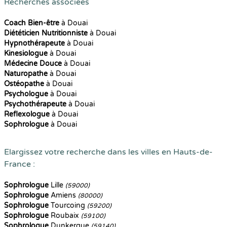
Recherches associées
Coach Bien-être
à Douai
Diététicien Nutritionniste
à Douai
Hypnothérapeute
à Douai
Kinesiologue
à Douai
Médecine Douce
à Douai
Naturopathe
à Douai
Ostéopathe
à Douai
Psychologue
à Douai
Psychothérapeute
à Douai
Reflexologue
à Douai
Sophrologue
à Douai
Elargissez votre recherche dans les villes en Hauts-de-
France :
Sophrologue
Lille
(59000)
Sophrologue
Amiens
(80000)
Sophrologue
Tourcoing
(59200)
Sophrologue
Roubaix
(59100)
Sophrologue
Dunkerque
(59140)